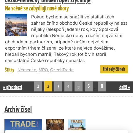
Na scéně se zabydlují nové obory
Pokud bychom se snažili ve statistikách
zahraničního obchodu České republiky nalézt
nějaký (alespoň jeden!) rok, kdy Spolková
republika Německo nebyla naším největším
obchodním partnerem, případně naším největším
exportním trhem či zemí, ze které nejvíce dovážíme,
hledali bychom marně. Takový rok totiž v historii
samostatné České republiky nenastal.
číst celý článek
Štítky
Německo
,
MPO
,
CzechTrade
1
2
3
4
5
6
8
« předchozí
další »
…
Archiv čísel