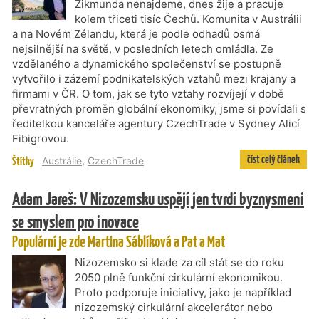
Zikmunda nenajdeme, dnes žije a pracuje
kolem třiceti tisíc Čechů. Komunita v Austrálii
a na Novém Zélandu, která je podle odhadů osmá
nejsilnější na světě, v posledních letech omládla. Ze
vzdělaného a dynamického společenství se postupně
vytvořilo i zázemí podnikatelských vztahů mezi krajany a
firmami v ČR. O tom, jak se tyto vztahy rozvíjejí v době
převratných proměn globální ekonomiky, jsme si povídali s
ředitelkou kanceláře agentury CzechTrade v Sydney Alicí
Fibigrovou.
číst celý článek
Štítky
Austrálie
,
CzechTrade
Adam Jareš: V Nizozemsku uspějí jen tvrdí byznysmeni
se smyslem pro inovace
Populární je zde Martina Sáblíková a Pat a Mat
Nizozemsko si klade za cíl stát se do roku
2050 plně funkční cirkulární ekonomikou.
Proto podporuje iniciativy, jako je například
nizozemský cirkulární akcelerátor nebo