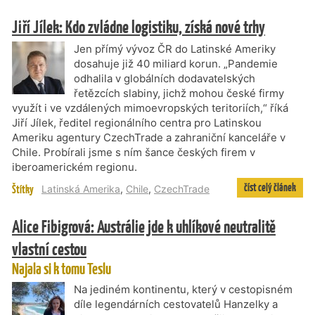
Jiří Jílek: Kdo zvládne logistiku, získá nové trhy
Jen přímý vývoz ČR do Latinské Ameriky
dosahuje již 40 miliard korun. „Pandemie
odhalila v globálních dodavatelských
řetězcích slabiny, jichž mohou české firmy
využít i ve vzdálených mimoevropských teritoriích,“ říká
Jiří Jílek, ředitel regionálního centra pro Latinskou
Ameriku agentury CzechTrade a zahraniční kanceláře v
Chile. Probírali jsme s ním šance českých firem v
iberoamerickém regionu.
číst celý článek
Štítky
Latinská Amerika
,
Chile
,
CzechTrade
Alice Fibigrová: Austrálie jde k uhlíkové neutralitě
vlastní cestou
Najala si k tomu Teslu
Na jediném kontinentu, který v cestopisném
díle legendárních cestovatelů Hanzelky a