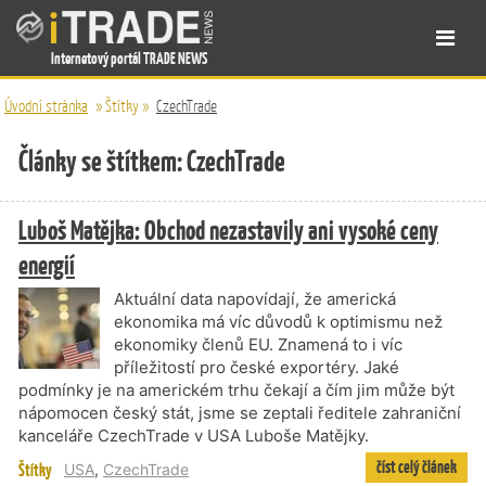
Internetový portál TRADE NEWS
Úvodní stránka
»
Štítky
»
CzechTrade
Články se štítkem: CzechTrade
Luboš Matějka: Obchod nezastavily ani vysoké ceny
energií
Aktuální data napovídají, že americká
ekonomika má víc důvodů k optimismu než
ekonomiky členů EU. Znamená to i víc
příležitostí pro české exportéry. Jaké
podmínky je na americkém trhu čekají a čím jim může být
nápomocen český stát, jsme se zeptali ředitele zahraniční
kanceláře CzechTrade v USA Luboše Matějky.
číst celý článek
Štítky
USA
,
CzechTrade