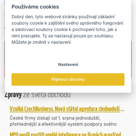
Používáme cookies
Dobrý den, tyto webové stránky používají základní
soubory cookie k zajištění svého správného fungování
a sledovací soubory cookie k pochopení toho, jak s
nimi pracujete. Ty se nastavují pouze po souhlasu.
Můžete je změnit v nastavení.
Nastavení
Více informací o časopisu »
Přijmout všechny
Zprávy
ze světa obchodu
Vzniká CzechBusiness. Nová státní agentura zjednoduší podporu českých firem
České firmy získají od 1. srpna jednodušší,
přehlednější a efektivnější systém podpory svého
podnikání. Vzniká nová státní agentura
MPO posílí využití umělé inteligence ve firmách prostřednictvím 40 projektů z programu TWIST