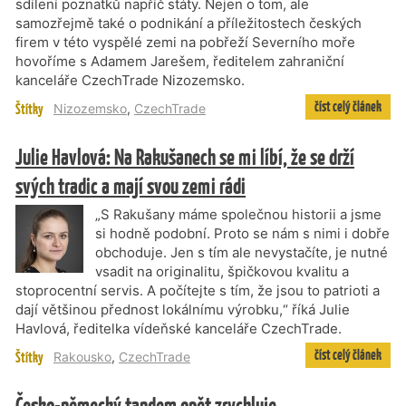
sdílení poznatků napříč státy. Nejen o tom, ale
samozřejmě také o podnikání a příležitostech českých
firem v této vyspělé zemi na pobřeží Severního moře
hovoříme s Adamem Jarešem, ředitelem zahraniční
kanceláře CzechTrade Nizozemsko.
číst celý článek
Štítky
Nizozemsko
,
CzechTrade
Julie Havlová: Na Rakušanech se mi líbí, že se drží
svých tradic a mají svou zemi rádi
„S Rakušany máme společnou historii a jsme
si hodně podobní. Proto se nám s nimi i dobře
obchoduje. Jen s tím ale nevystačíte, je nutné
vsadit na originalitu, špičkovou kvalitu a
stoprocentní servis. A počítejte s tím, že jsou to patrioti a
dají většinou přednost lokálnímu výrobku,“ říká Julie
Havlová, ředitelka vídeňské kanceláře CzechTrade.
číst celý článek
Štítky
Rakousko
,
CzechTrade
Česko-německý tandem opět zrychluje