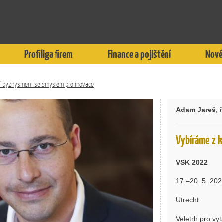
Profiliga firem
Finance a pojištění
Nové
dí byznysmeni se smyslem pro inovace
Adam Jareš
,
Vybíráme z k
VSK 2022
17.–20. 5. 20
Utrecht
Veletrh pro vyt