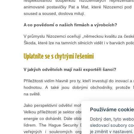
respektovanou soupeřkou nizozemských reprezentan
animované postavičky Pat a Mat, které Nizozemci po
soused a soused, doslova milují.
A co povědomí o našich firmách a výrobcích?
V průmyslu Nizozemci oceňují „německou kvalitu za české
Škoda, které lze na tamních silnicích vidět i v barvách polic
Uplatníte se s chytrými řešeními
V jakých odvětvích mají naši exportéři šanci?
Příležitosti vidím hlavně pro ty, kteří investují do inovací
hodnotou. A také jsou dobrými obchodníky, protože 
na světě.
Jako perspektivní odvětví mohu zmínit služby a technologi
Používáme cookie
Velkou příležitostí je sektor obnovitelných zdrojů energ
energie co dohánět. Dále oblast IT, konkrétně kybernet
Dobrý den, tyto webov
lídrem. The Hague Security Delta je největší bezpečnos
sledovací soubory coo
je změnit v nastavení.
veřejných i soukromých organizací. Když jedu v Ha