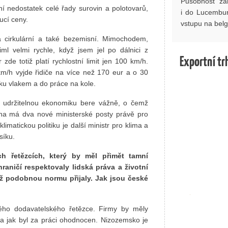
Působnost za
ní nedostatek celé řady surovin a polotovarů,
i do Lucembur
ucí ceny.
vstupu na belgi
 cirkulární a také bezemisní. Mimochodem,
l velmi rychle, když jsem jel po dálnici z
Exportní tr
e totiž platí rychlostní limit jen 100 km/h.
km/h vyjde řidiče na více než 170 eur a o 30
ku vlakem a do práce na kole.
a udržitelnou ekonomiku bere vážně, o čemž
dna má dva nové ministerské posty právě pro
klimatickou politiku je další ministr pro klima a
síku.
h řetězcích, který by měl přimět tamní
raničí respektovaly lidská práva a životní
již podobnou normu přijaly. Jak jsou české
lého dodavatelského řetězce. Firmy by měly
l a jak byl za práci ohodnocen. Nizozemsko je