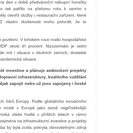
 na den v době předvánoční nákupní horečky
ko tak patřilo na přelomu roku k zemím s
ly otevřít služby i restaurační zařízení, které
Z vlastní zkušenosti mohu potvrdit, že to
pozitivní. V loňském roce rostlo hospodářství
HDP okolo tří procent. Nizozemsko je velmi
de mít i situace v okolních zemích, dostatek
pandemická situace.
lé investice a plánuje ambiciózní projekty
dopravní infrastruktury, kvalitního vzdělání
ějak zapojit nebo už jsou zapojeny i české
 lídrů Evropy. Podle globálního inovačního
 místě v Evropě jako země nejpřívětivější
mská vláda hodlá v příštích letech v rámci
 zejména na infrastrukturní investice a projekty
ba by byla zcela pokryta obnovitelnými zdroji