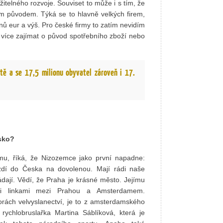
itelného rozvoje. Souviset to může i s tím, že
kým původem. Týká se to hlavně velkých firem,
nů eur a výš. Pro české firmy to zatím nevidím
l více zajímat o původ spotřebního zboží nebo
tě a se 17,5 milionu obyvatel zároveň i 17.
esko?
amu, říká, že Nizozemce jako první napadne:
zdí do Česka na dovolenou. Mají rádi naše
dají. Vědí, že Praha je krásné město. Jejímu
ými linkami mezi Prahou a Amsterdamem.
rách velvyslanectví, je to z amsterdamského
ychlobruslařka Martina Sáblíková, která je