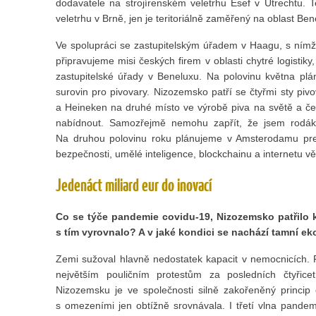
dodavatele na strojírenském veletrhu Esef v Utrechtu. 
veletrhu v Brně, jen je teritoriálně zaměřený na oblast Ben
Ve spolupráci se zastupitelským úřadem v Haagu, s nímž
připravujeme misi českých firem v oblasti chytré logistik
zastupitelské úřady v Beneluxu. Na polovinu května plá
surovin pro pivovary. Nizozemsko patří se čtyřmi sty pi
a Heineken na druhé místo ve výrobě piva na světě a češ
nabídnout. Samozřejmě nemohu zapřít, že jsem rodák
Na druhou polovinu roku plánujeme v Amsterodamu preze
bezpečnosti, umělé inteligence, blockchainu a internetu vě
Jedenáct miliard eur do inovací
Co se týče pandemie covidu-19, Nizozemsko patřilo 
s tím vyrovnalo? A v jaké kondici se nachází tamní e
Zemi sužoval hlavně nedostatek kapacit v nemocnicích. 
největším pouličním protestům za posledních čtyřice
Nizozemsku je ve společnosti silně zakořeněný princip 
s omezeními jen obtížně srovnávala. I třetí vlna pande