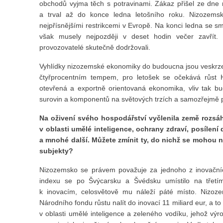
obchodů vyjma těch s potravinami. Zákaz přišel ze dne
a trval až do konce ledna letošního roku. Nizozems
nejpřísnějšími restrikcemi v Evropě. Na konci ledna se smě
však musely nejpozději v deset hodin večer zavřít. 
provozovatelé skutečně dodržovali.
Vyhlídky nizozemské ekonomiky do budoucna jsou veskrze 
čtyřprocentním tempem, pro letošek se očekává růst 
otevřená a exportně orientovaná ekonomika, vliv tak bu
surovin a komponentů na světových trzích a samozřejmě 
Na oživení svého hospodářství vyčlenila země rozsáh
v oblasti umělé inteligence, ochrany zdraví, posílení 
a mnohé další. Můžete zmínit ty, do nichž se mohou n
subjekty?
Nizozemsko se právem považuje za jednoho z inovačních
indexu se po Švýcarsku a Švédsku umístilo na třetím
k inovacím, celosvětově mu náleží páté místo. Nizoze
Národního fondu růstu nalít do inovací 11 miliard eur, a to
v oblasti umělé inteligence a zeleného vodíku, jehož výro