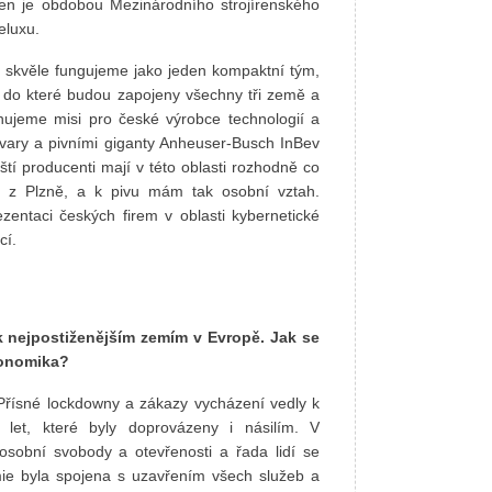
Ten je obdobou Mezinárodního strojírenského
eluxu.
 skvěle fungujeme jako jeden kompaktní tým,
y, do které budou zapojeny všechny tři země a
nujeme misi pro české výrobce technologií a
vovary a pivními giganty Anheuser-Busch InBev
tí producenti mají v této oblasti rozhodně co
 z Plzně, a k pivu mám tak osobní vztah.
ntaci českých firem v oblasti kybernetické
cí.
k nejpostiženějším zemím v Evropě. Jak se
konomika?
Přísné lockdowny a zákazy vycházení vedly k
t let, které byly doprovázeny i násilím. V
osobní svobody a otevřenosti a řada lidí se
mie byla spojena s uzavřením všech služeb a