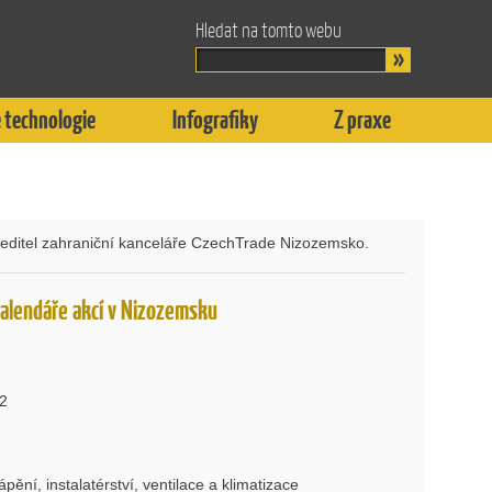
Hledat na tomto webu
 technologie
Infografiky
Z praxe
 ředitel zahraniční kanceláře CzechTrade Nizozemsko.
alendáře akcí v Nizozemsku
22
ápění, instalatérství, ventilace a klimatizace