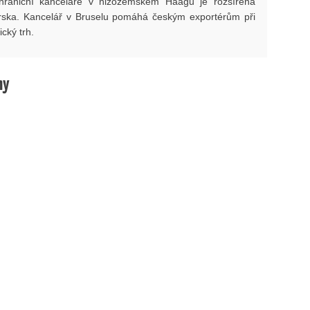
hraniční kanceláře v nizozemském Haagu je rozšířena
ska. Kancelář v Bruselu pomáhá českým exportérům při
cký trh.
hy