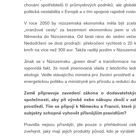
chování spotřebitelů či průmyslových podniků, ale globál
politická nestabilita v Evropě a s tím spojené rapidně rosto
V roce 2050 by nizozemská ekonomika měla být zcela
„oranžové cesty“ za bezemisní ekonomikou jsem si všim
Německa do Nizozemska. Od šesti ráno do sedmi večer zd
Nedodržení se dost prodraží: překročení rychlosti o 20 
km/h na více než 300 eur. Takže raději jezdím v Nizozems
Jinak se v Nizozemsku „green deal“ a transformace n
vypovídá fakt, že nově jmenovaná vláda z letošního le
ekologii. Vedle stávajícího ministra pro životní prostředí a 
energetickou politiku a ministryně pro přírodu a redukci du
Země připravuje zavedení zákona o dodavatelskýc
společnosti, aby při výrobě nebo nákupu zboží v zah
prostředí. Tím se připojí k Německu a Francii, které 
subjekty schopné vyhovět přísnějším pravidlům?
Pravidla nejsou přísnější, jde pouze o přehlednost ce
zveřejnit, jaký mají jejich produkty původ, kdo je vyrábě