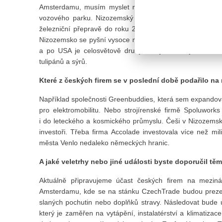
Amsterdamu, musím myslet na příležitosti pro české vý
vozového parku. Nizozemský státní dopravce ProRail p
železniční přepravě do roku 2030 investice za 20 miliar
Nizozemsko se pyšní vysoce moderní, výkonnou a mechan
a po USA je celosvětově druhým největším vývozcem 
tulipánů a sýrů.
Které z českých firem se v poslední době podařilo na
Například společnosti Greenbuddies, která sem expandoval
pro elektromobilitu. Nebo strojírenské firmě Spoluworks 
i do leteckého a kosmického průmyslu. Češi v Nizozemsk
investoři. Třeba firma Accolade investovala více než mi
města Venlo nedaleko německých hranic.
A jaké veletrhy nebo jiné události byste doporučil tě
Aktuálně připravujeme účast českých firem na mezin
Amsterdamu, kde se na stánku CzechTrade budou prezento
slaných pochutin nebo doplňků stravy. Následovat bude 
který je zaměřen na vytápění, instalatérství a klimatizac