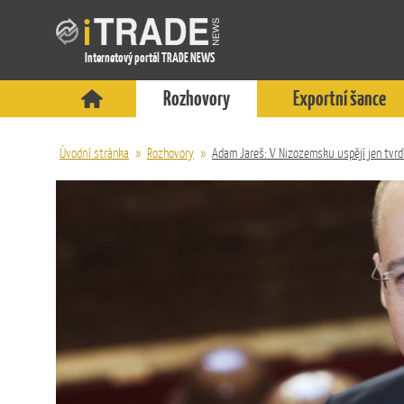
Internetový portál TRADE NEWS
Rozhovory
Exportní šance
Úvodní stránka
»
Rozhovory
»
Adam Jareš: V Nizozemsku uspějí jen tvr