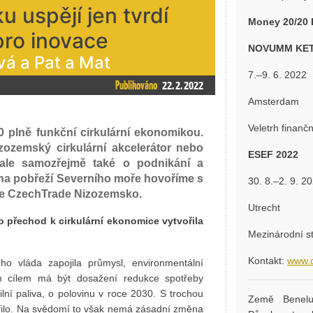
 uspějí jen tvrdí
Money 20/20 
ro inovace
NOVUMM KET
vá a Pat a Mat
7.–9. 6. 2022
Publikováno
22. 2. 2022
Amsterdam
Veletrh finanč
0 plně funkční cirkulární ekonomikou.
nizozemský cirkulární akcelerátor nebo
ESEF 2022
 ale samozřejmě také o podnikání a
i na pobřeží Severního moře hovoříme s
30. 8.–2. 9. 2
ře CzechTrade Nizozemsko.
Utrecht
o přechod k cirkulární ekonomice vytvořila
Mezinárodní st
Kontakt:
www.c
ho vláda zapojila průmysl, environmentální
ním cílem má být dosažení redukce spotřeby
ilní paliva, o polovinu v roce 2030. S trochou
Země Benelux
ařilo. Na svědomí to však nemá zásadní změna