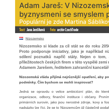
Adam Jareš: V Nizozemsku
byznysmeni se smyslem p
Populární je zde Martina Sáblíko
Text
Jana Jenšíková
Foto
archiv CzechTrade
Nizozemsko
Nizozemsko si klade za cíl stát se do roku 205
Proto podporuje iniciativy, jako je například 
sdílení poznatků napříč státy. Nejen o tom,
příležitostech českých firem v této vyspělé zem
Adamem Jarešem, ředitelem zahraniční kancelá
Nizozemská vláda přijímá nejrůznější opatření, aby pr
podmínky. Čím bychom se mohli inspirovat?
Jedná se opravdu o velice ambiciózní plán, do které
organizace, odbory, finanční instituce i občany. Prv
primárních surovin, jako jsou nerostné zdroje, kovy a fos
nadsázky lze říci, že se to Nizozemcům již částečně pod