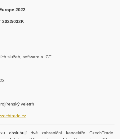
Europe 2022
 2022/032K
ních služeb, software a ICT
022
rojírenský veletrh
zechtrade.cz
u obsluhují dvě zahraniční kanceláře CzechTrade.