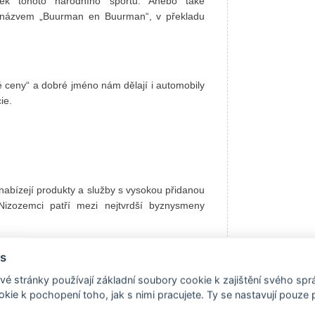
tek tohoto národního sportu. Anebo také
d názvem „Buurman en Buurman“, v překladu
 ceny“ a dobré jméno nám dělají i automobily
ie.
 a nabízejí produkty a služby s vysokou přidanou
Nizozemci patří mezi nejtvrdší byznysmeny
cká řešení v oblastech transportu a logistiky.
s
ie, kde má Nizozemsko s 19% podílem na výrobě
ická bezpečnost, kde je Nizozemsko evropským
é stránky používají základní soubory cookie k zajištění svého sp
tní klastr v Evropě, zahrnující více než 300
kie k pochopení toho, jak s nimi pracujete. Ty se nastavují pouze
agu tramvají nebo skřípajícím vlakem do