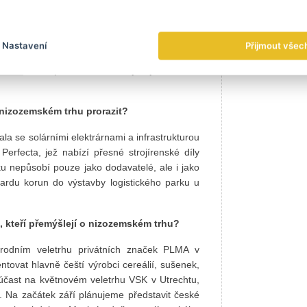
robce kolejové techniky v rámci modernizace
lánuje kvůli očekávané zvýšené poptávce po
d eur. Za zmínku stojí i zemědělská technika.
Nastavení
Přijmout všec
izovanou zemědělskou i živočišnou produkcí
zemědělské produkce. Přece jen je to země
 nizozemském trhu prorazit?
a se solárními elektrárnami a infrastrukturou
Perfecta, jež nabízí přesné strojírenské díly
u nepůsobí pouze jako dodavatelé, ale i jako
liardu korun do výstavby logistického parku u
m, kteří přemýšlejí o nizozemském trhu?
árodním veletrhu privátních značek PLMA v
vat hlavně čeští výrobci cereálií, sušenek,
účast na květnovém veletrhu VSK v Utrechtu,
e. Na začátek září plánujeme představit české