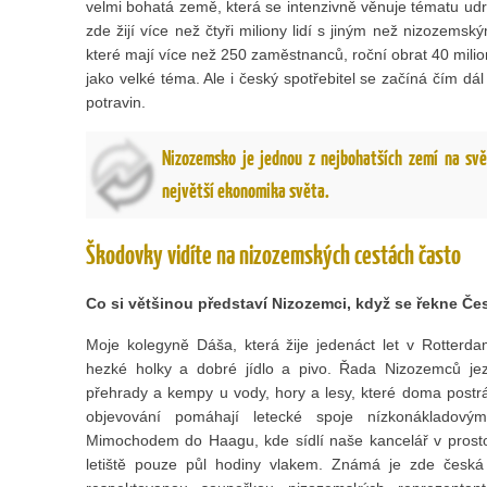
velmi bohatá země, která se intenzivně věnuje tématu udrž
zde žijí více než čtyři miliony lidí s jiným než nizozems
které mají více než 250 zaměstnanců, roční obrat 40 milio
jako velké téma. Ale i český spotřebitel se začíná čím dá
potravin.
Nizozemsko je jednou z nejbohatších zemí na svě
největší ekonomika světa.
Škodovky vidíte na nizozemských cestách často
Co si většinou představí Nizozemci, když se řekne Č
Moje kolegyně Dáša, která žije jedenáct let v Rotterd
hezké holky a dobré jídlo a pivo. Řada Nizozemců je
přehrady a kempy u vody, hory a lesy, které doma postrá
objevování pomáhají letecké spoje nízkonákladov
Mimochodem do Haagu, kde sídlí naše kancelář v prosto
letiště pouze půl hodiny vlakem. Známá je zde česká r