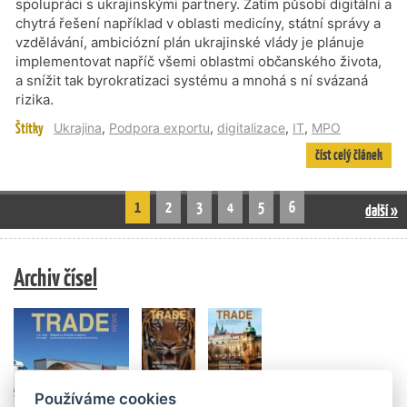
spolupráci s ukrajinskými partnery. Zatím působí digitální a
chytrá řešení například v oblasti medicíny, státní správy a
vzdělávání, ambiciózní plán ukrajinské vlády je plánuje
implementovat napříč všemi oblastmi občanského života,
a snížit tak byrokratizaci systému a mnohá s ní svázaná
rizika.
Štítky
Ukrajina
,
Podpora exportu
,
digitalizace
,
IT
,
MPO
číst celý článek
1
2
3
4
5
6
další »
Archiv čísel
Používáme cookies