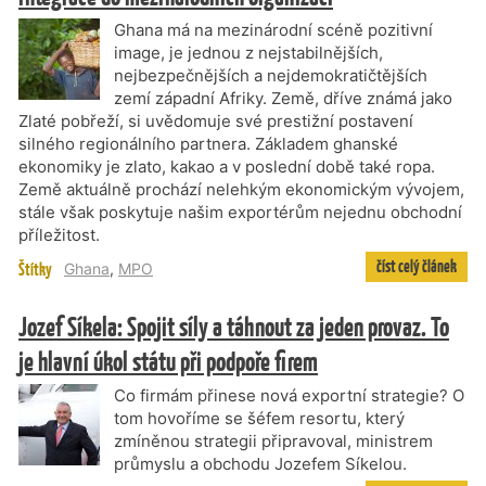
Ghana má na mezinárodní scéně pozitivní
image, je jednou z nejstabilnějších,
nejbezpečnějších a nejdemokratičtějších
zemí západní Afriky. Země, dříve známá jako
Zlaté pobřeží, si uvědomuje své prestižní postavení
silného regionálního partnera. Základem ghanské
ekonomiky je zlato, kakao a v poslední době také ropa.
Země aktuálně prochází nelehkým ekonomickým vývojem,
stále však poskytuje našim exportérům nejednu obchodní
příležitost.
číst celý článek
Štítky
Ghana
,
MPO
Jozef Síkela: Spojit síly a táhnout za jeden provaz. To
je hlavní úkol státu při podpoře firem
Co firmám přinese nová exportní strategie? O
tom hovoříme se šéfem resortu, který
zmíněnou strategii připravoval, ministrem
průmyslu a obchodu Jozefem Síkelou.