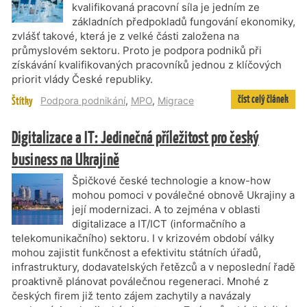
kvalifikovaná pracovní síla je jedním ze
základních předpokladů fungování ekonomiky,
zvlášť takové, která je z velké části založena na
průmyslovém sektoru. Proto je podpora podniků při
získávání kvalifikovaných pracovníků jednou z klíčových
priorit vlády České republiky.
číst celý článek
Štítky
Podpora podnikání
,
MPO
,
Migrace
Digitalizace a IT: Jedinečná příležitost pro český
business na Ukrajině
Špičkové české technologie a know-how
mohou pomoci v poválečné obnově Ukrajiny a
její modernizaci. A to zejména v oblasti
digitalizace a IT/ICT (informačního a
telekomunikačního) sektoru. I v krizovém období války
mohou zajistit funkčnost a efektivitu státních úřadů,
infrastruktury, dodavatelských řetězců a v neposlední řadě
proaktivně plánovat poválečnou regeneraci. Mnohé z
českých firem již tento zájem zachytily a navázaly