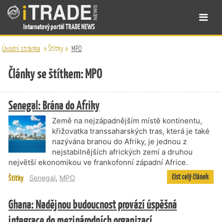
Internetový portál TRADE NEWS
Úvodní stránka
»
Štítky
»
MPO
Články se štítkem: MPO
Senegal: Brána do Afriky
Země na nejzápadnějším místě kontinentu,
křižovatka transsaharských tras, která je také
nazývána branou do Afriky, je jednou z
nejstabilnějších afrických zemí a druhou
největší ekonomikou ve frankofonní západní Africe.
číst celý článek
Štítky
Senegal
,
MPO
Ghana: Nadějnou budoucnost provází úspěšná
integrace do mezinárodních organizací