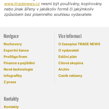
www.itradenews.cz
nesmí být používány, kopírovány
nebo jinak šířeny v jakékoliv formě či jakýmkoliv
způsobem bez písemného souhlasu vydavatele.
Navigace
Více informací
Rozhovory
O časopise TRADE NEWS
Exportní šance
O vydavateli
Profiliga firem
Ediční plán
Finance a pojištění
Cílová skupina
Nové technologie
Archiv
Infografiky
Ceník reklamy
Z praxe
Kontakty
Kontakty