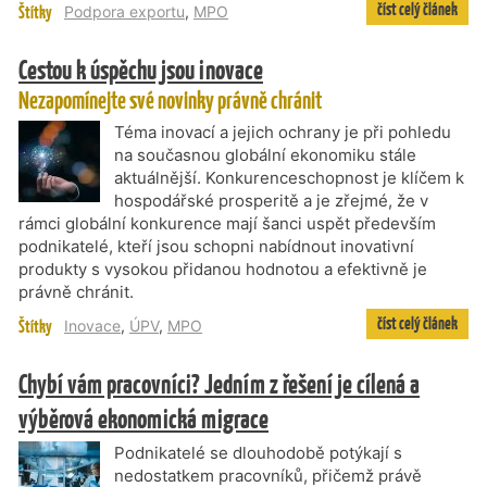
číst celý článek
Štítky
Podpora exportu
,
MPO
Cestou k úspěchu jsou inovace
Nezapomínejte své novinky právně chránit
Téma inovací a jejich ochrany je při pohledu
na současnou globální ekonomiku stále
aktuálnější. Konkurenceschopnost je klíčem k
hospodářské prosperitě a je zřejmé, že v
rámci globální konkurence mají šanci uspět především
podnikatelé, kteří jsou schopni nabídnout inovativní
produkty s vysokou přidanou hodnotou a efektivně je
právně chránit.
číst celý článek
Štítky
Inovace
,
ÚPV
,
MPO
Chybí vám pracovníci? Jedním z řešení je cílená a
výběrová ekonomická migrace
Podnikatelé se dlouhodobě potýkají s
nedostatkem pracovníků, přičemž právě