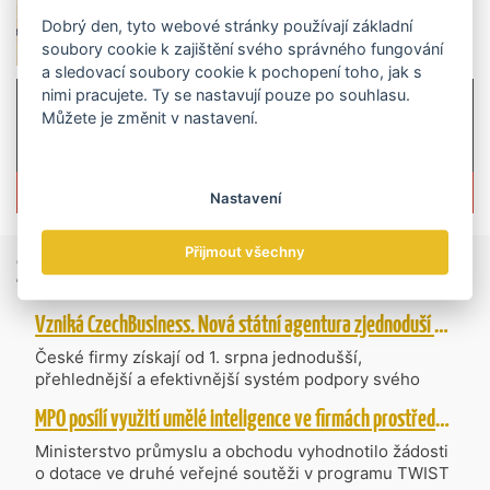
Dobrý den, tyto webové stránky používají základní
soubory cookie k zajištění svého správného fungování
a sledovací soubory cookie k pochopení toho, jak s
nimi pracujete. Ty se nastavují pouze po souhlasu.
Můžete je změnit v nastavení.
Více informací o časopisu »
Nastavení
Přijmout všechny
Zprávy
ze světa obchodu
Vzniká CzechBusiness. Nová státní agentura zjednoduší podporu českých firem
České firmy získají od 1. srpna jednodušší,
přehlednější a efektivnější systém podpory svého
podnikání. Vzniká nová státní agentura
MPO posílí využití umělé inteligence ve firmách prostřednictvím 40 projektů z programu TWIST
CzechBusiness, která propojuje dosavadní
kompetence agentur CzechTrade a CzechInvest.
Ministerstvo průmyslu a obchodu vyhodnotilo žádosti
Firmám nabídne jednoho partnera pro rozvoj od
o dotace ve druhé veřejné soutěži v programu TWIST
inovací až po zahraniční expanzi.