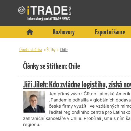
Internetový portál TRADE NEWS
Rozhovory
Exportní šance
Úvodní stránka
»
Štítky
»
Chile
Články se štítkem: Chile
Jiří Jílek: Kdo zvládne logistiku, získá no
Jen přímý vývoz ČR do Latinské Ameriky
„Pandemie odhalila v globálních dodava
české firmy využít i ve vzdálených mimoev
ředitel regionálního centra pro Latins
zahraniční kanceláře v Chile. Probírali jsme s ním 
regionu.