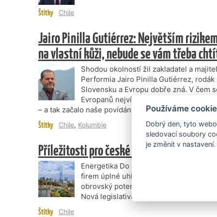
Štítky
Chile
Jairo Pinilla Gutiérrez: Největším rizikem 
na vlastní kůži, nebude se vám třeba chtí
Shodou okolností žil zakladatel a majite
Performia Jairo Pinilla Gutiérrez, rodá
Slovensku a Evropu dobře zná. V čem se
Evropanů nejvíc liší? „Na rozdíl od vás
Používáme cookie
– a tak začalo naše povídání.
Dobrý den, tyto webov
Štítky
Chile
,
Kolumbie
sledovací soubory coo
je změnit v nastavení.
Příležitosti pro české firmy v Chile
Energetika Do roku 2050 plánuje Chile 
firem úplné uhlíkové neutrality. Dík
obrovský potenciál pro rozvoj obnovitel
Nová legislativa podporuje investice do
Štítky
Chile