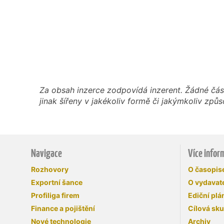
Za obsah inzerce zodpovídá inzerent. Žádné čás
jinak šířeny v jakékoliv formě či jakýmkoliv z
Navigace
Více infor
Rozhovory
O časopi
Exportní šance
O vydavate
Profiliga firem
Ediční plá
Finance a pojištění
Cílová sk
Nové technologie
Archiv