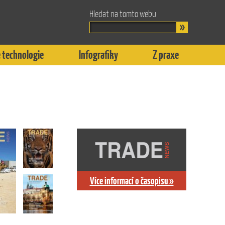
Hledat na tomto webu
 technologie
Infografiky
Z praxe
Více informací o časopisu »