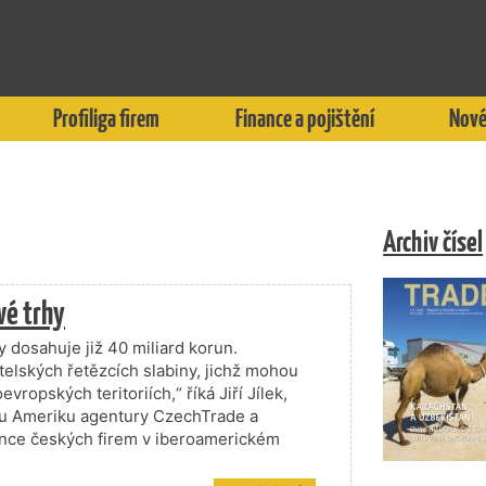
Profiliga firem
Finance a pojištění
Nové
Archiv čísel
vé trhy
 dosahuje již 40 miliard korun.
telských řetězcích slabiny, jichž mohou
ropských teritoriích,“ říká Jiří Jílek,
kou Ameriku agentury CzechTrade a
šance českých firem v iberoamerickém