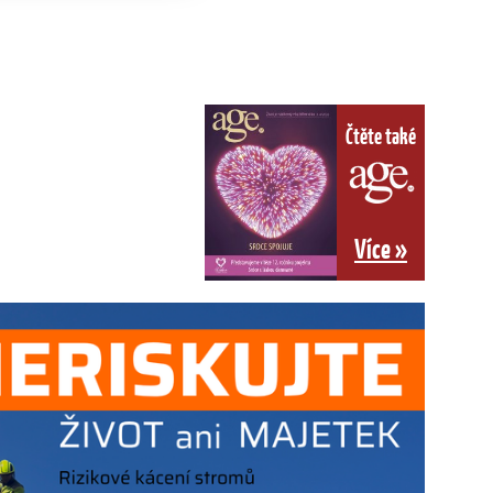
Čtěte také
Více »