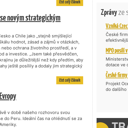
číst celý článek
Zprávy
ze 
át se novým strategickým
České firmy
Česko a Chile jako „stejně smýšlející
efektivněj
 škálu hodnot, zásad a zájmů v otázkách,
státní age
 nebo ochrana životního prostředí, a v
kompetenc
od a investice. „Jsem také přesvědčen,
nabídne je
Ministerst
rajinu je důležitější než kdy předtím, aby
zahraniční
dotace ve 
hy ještě posílily a dodaly jim strategický
Transfer, 
Technologi
číst celý článek
požadující
Projekt Oc
Částkou 63
do dalšího
 Evropy
hodnocenýc
firmy opět 
umělé inte
vyzdvihuje
do vývoje 
prosazují s
zásobníku 
přispívají
právě v době našeho rozhovoru svou
podpořeno 
nejen ekon
e do Peru. Ideální čas na ohlédnutí se za
příběh.
 Ameriky.