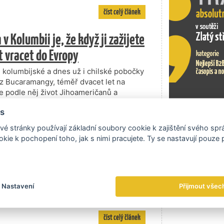
číst celý článek
v Kolumbii je, že když ji zažijete
t vracet do Evropy
l kolumbijské a dnes už i chilské pobočky
k z Bucaramangy, téměř dvacet let na
 podle něj život Jihoameričanů a
 si ho umíme mnohem víc užívat,“ usmál se
s
Exportní tr
číst celý článek
é stránky používají základní soubory cookie k zajištění svého sp
kie k pochopení toho, jak s nimi pracujete. Ty se nastavují pouze
dosáhnout za spoluúčasti zahraničních
y příhodným podnebným podmínkám má
Nastavení
Přijmout všec
né energie, především solární a větrné.
 výroby energie z OZE. Větší role…
číst celý článek