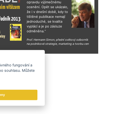
opravdu výjimečnému
ocenění. Opět se ukázalo,
že i v dnešní době, kdy to
tištěné publikace nemají
jednoduché, se kvalita
vyplácí a je po zásluze
odměněna.“
Prof. Hermann Simon, přední světový odborník
na podnikové strategie, marketing a tvorbu cen
hy
rávného fungování a
 po souhlasu. Můžete
hny