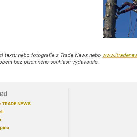
ti textu nebo fotografie z Trade News nebo
www.itradenew
působem bez písemného souhlasu vydavatele.
mací
se TRADE NEWS
li
n
upina