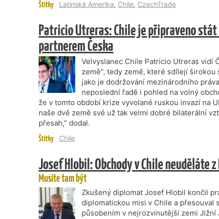
Štítky
Latinská Amerika
,
Chile
,
CzechTrade
Patricio Utreras: Chile je připraveno st
partnerem Česka
Velvyslanec Chile Patricio Utreras vidí 
země“, tedy země, které sdílejí širokou
jako je dodržování mezinárodního práva
neposlední řadě i pohled na volný obch
že v tomto období krize vyvolané ruskou invazí na Uk
naše dvě země své už tak velmi dobré bilaterální vzta
přesah,” dodal.
Štítky
Chile
Josef Hlobil: Obchody v Chile neuděláte z
Musíte tam být
Zkušený diplomat Josef Hlobil končil 
diplomatickou misi v Chile a přesouval s
působením v nejrozvinutější zemi Jižní