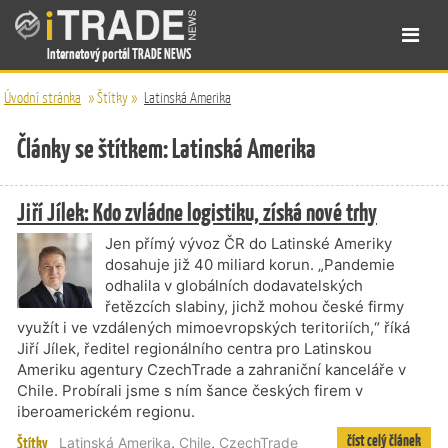
Internetový portál TRADE NEWS
Úvodní stránka
»
Štítky
»
Latinská Amerika
Články se štítkem: Latinská Amerika
Jiří Jílek: Kdo zvládne logistiku, získá nové trhy
Jen přímý vývoz ČR do Latinské Ameriky
dosahuje již 40 miliard korun. „Pandemie
odhalila v globálních dodavatelských
řetězcích slabiny, jichž mohou české firmy
využít i ve vzdálených mimoevropských teritoriích,“ říká
Jiří Jílek, ředitel regionálního centra pro Latinskou
Ameriku agentury CzechTrade a zahraniční kanceláře v
Chile. Probírali jsme s ním šance českých firem v
iberoamerickém regionu.
číst celý článek
Štítky
Latinská Amerika
,
Chile
,
CzechTrade