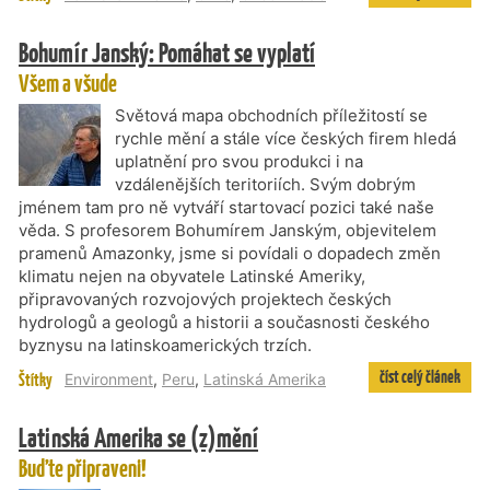
Bohumír Janský: Pomáhat se vyplatí
Všem a všude
Světová mapa obchodních příležitostí se
rychle mění a stále více českých firem hledá
uplatnění pro svou produkci i na
vzdálenějších teritoriích. Svým dobrým
jménem tam pro ně vytváří startovací pozici také naše
věda. S profesorem Bohumírem Janským, objevitelem
pramenů Amazonky, jsme si povídali o dopadech změn
klimatu nejen na obyvatele Latinské Ameriky,
připravovaných rozvojových projektech českých
hydrologů a geologů a historii a současnosti českého
byznysu na latinskoamerických trzích.
číst celý článek
Štítky
Environment
,
Peru
,
Latinská Amerika
Latinská Amerika se (z)mění
Buďte připraveni!