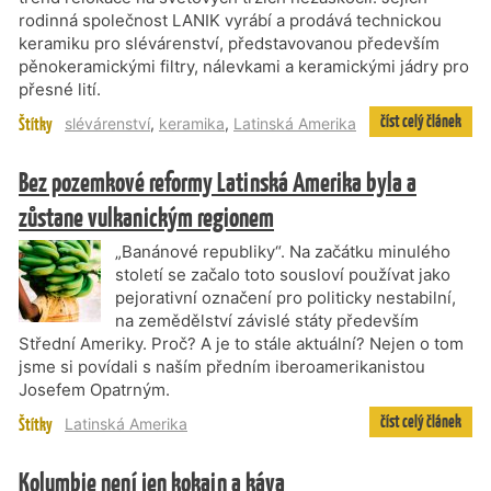
rodinná společnost LANIK vyrábí a prodává technickou
keramiku pro slévárenství, představovanou především
pěnokeramickými filtry, nálevkami a keramickými jádry pro
přesné lití.
číst celý článek
Štítky
slévárenství
,
keramika
,
Latinská Amerika
Bez pozemkové reformy Latinská Amerika byla a
zůstane vulkanickým regionem
„Banánové republiky“. Na začátku minulého
století se začalo toto sousloví používat jako
pejorativní označení pro politicky nestabilní,
na zemědělství závislé státy především
Střední Ameriky. Proč? A je to stále aktuální? Nejen o tom
jsme si povídali s naším předním iberoamerikanistou
Josefem Opatrným.
číst celý článek
Štítky
Latinská Amerika
Kolumbie není jen kokain a káva