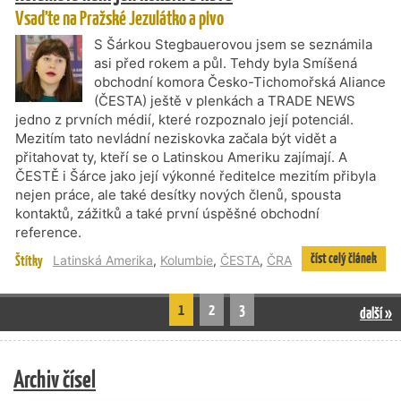
Vsaďte na Pražské Jezulátko a pivo
S Šárkou Stegbauerovou jsem se seznámila
asi před rokem a půl. Tehdy byla Smíšená
obchodní komora Česko-Tichomořská Aliance
(ČESTA) ještě v plenkách a TRADE NEWS
jedno z prvních médií, které rozpoznalo její potenciál.
Mezitím tato nevládní neziskovka začala být vidět a
přitahovat ty, kteří se o Latinskou Ameriku zajímají. A
ČESTĚ i Šárce jako její výkonné ředitelce mezitím přibyla
nejen práce, ale také desítky nových členů, spousta
kontaktů, zážitků a také první úspěšné obchodní
reference.
číst celý článek
Štítky
Latinská Amerika
,
Kolumbie
,
ČESTA
,
ČRA
1
2
3
další »
Archiv čísel