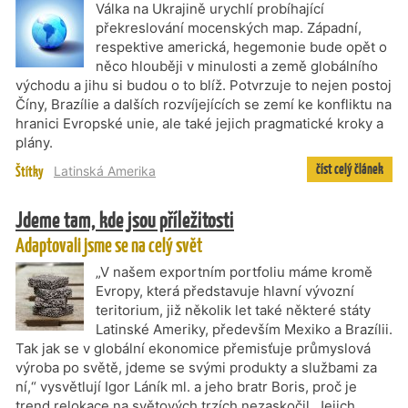
Válka na Ukrajině urychlí probíhající
překreslování mocenských map. Západní,
respektive americká, hegemonie bude opět o
něco hlouběji v minulosti a země globálního
východu a jihu si budou o to blíž. Potvrzuje to nejen postoj
Číny, Brazílie a dalších rozvíjejících se zemí ke konfliktu na
hranici Evropské unie, ale také jejich pragmatické kroky a
plány.
číst celý článek
Štítky
Latinská Amerika
Jdeme tam, kde jsou příležitosti
Adaptovali jsme se na celý svět
„V našem exportním portfoliu máme kromě
Evropy, která představuje hlavní vývozní
teritorium, již několik let také některé státy
Latinské Ameriky, především Mexiko a Brazílii.
Tak jak se v globální ekonomice přemisťuje průmyslová
výroba po světě, jdeme se svými produkty a službami za
ní,“ vysvětlují Igor Láník ml. a jeho bratr Boris, proč je
trend relokace na světových trzích nezaskočil. Jejich