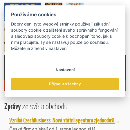
Používáme cookies
Dobrý den, tyto webové stránky používají základní
soubory cookie k zajištění svého správného fungování
a sledovací soubory cookie k pochopení toho, jak s
nimi pracujete. Ty se nastavují pouze po souhlasu.
Můžete je změnit v nastavení.
Nastavení
Více informací o časopisu »
Přijmout všechny
Zprávy
ze světa obchodu
Vzniká CzechBusiness. Nová státní agentura zjednoduší podporu českých firem
České firmy získají od 1. srpna jednodušší,