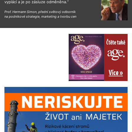
vyplácí a je po zásluze odměněna.“
Prof. Hermann Simon, přední světový odborník
na podnikové strategie, marketing a tvorbu cen
Čtěte také
Více »