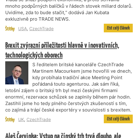
mnoho podpůrných balíčků v řádech stovek miliard dolarů.
Uvidíme, zda to bude stačit,“ dodává Jan Kubata
exkluzivně pro TRADE NEWS.
číst celý článek
Štítky
USA
,
CzechTrade
Brexit zvýrazní příležitosti hlavně v inovativních,
technologických oborech
S ředitelem britské kanceláře CzechTrade
Martinem Macourkem jsme hovořili ve dnech,
kdy probíhala tradiční akce Meeting Point
pořádaná touto agenturou. Jak sám říká,
letošní zájem o britský trh byl mezi českými firmami
enormní, rezervace schůzek se zaplnily během pár hodin.
Zastihli jsme ho tedy plného čerstvých zkušeností s tím,
co zajímá a trápí české exportéry v souvislosti s brexitem.
číst celý článek
Štítky
UK
,
CzechTrade
Aleš Červinka: Vstup na čínský trh trvá dlouho, ale