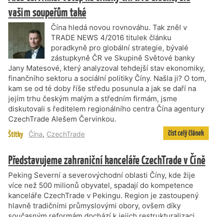
vašim soupeřům také
Čína hledá novou rovnováhu. Tak zněl v
TRADE NEWS 4/2016 titulek článku
poradkyně pro globální strategie, bývalé
zástupkyně ČR ve Skupině Světové banky
Jany Matesové, který analyzoval tehdejší stav ekonomiky,
finančního sektoru a sociální politiky Číny. Našla ji? O tom,
kam se od té doby říše středu posunula a jak se daří na
jejím trhu českým malým a středním firmám, jsme
diskutovali s ředitelem regionálního centra Čína agentury
CzechTrade Alešem Červinkou.
číst celý článek
Štítky
Čína
,
CzechTrade
Představujeme zahraniční kanceláře CzechTrade v Číně
Peking Severní a severovýchodní oblasti Číny, kde žije
více než 500 milionů obyvatel, spadají do kompetence
kanceláře CzechTrade v Pekingu. Region je zastoupený
hlavně tradičními průmyslovými obory, ovšem díky
současným reformám dochází k jejich restrukturalizaci