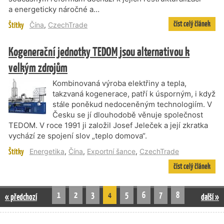
a energeticky náročné a…
číst celý článek
Štítky
Čína
,
CzechTrade
Kogenerační jednotky TEDOM jsou alternativou k
velkým zdrojům
Kombinovaná výroba elektřiny a tepla,
takzvaná kogenerace, patří k úsporným, i když
stále poněkud nedoceněným technologiím. V
Česku se jí dlouhodobě věnuje společnost
TEDOM. V roce 1991 ji založil Josef Jeleček a její zkratka
vychází ze spojení slov „teplo domova“.
Štítky
Energetika
,
Čína
,
Exportní šance
,
CzechTrade
číst celý článek
1
2
3
4
5
6
7
8
« předchozí
další »