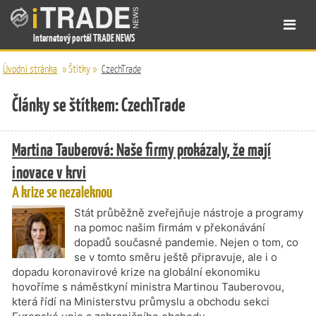
Internetový portál TRADE NEWS
Úvodní stránka
»
Štítky
»
CzechTrade
Články se štítkem: CzechTrade
Martina Tauberová: Naše firmy prokázaly, že mají
inovace v krvi
A krize se nezaleknou
Stát průběžně zveřejňuje nástroje a programy
na pomoc našim firmám v překonávání
dopadů současné pandemie. Nejen o tom, co
se v tomto směru ještě připravuje, ale i o
dopadu koronavirové krize na globální ekonomiku
hovoříme s náměstkyní ministra Martinou Tauberovou,
která řídí na Ministerstvu průmyslu a obchodu sekci