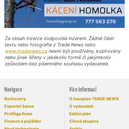
Za obsah inzerce zodpovídá inzerent. Žádné části
textu nebo fotografie z Trade News nebo
www.itradenews.cz
nesmí být používány, kopírovány
nebo jinak šířeny v jakékoliv formě či jakýmkoliv
způsobem bez písemného souhlasu vydavatele.
Navigace
Více informací
Rozhovory
O časopise TRADE NEWS
Exportní šance
O vydavateli
Profiliga firem
Ediční plán
Finance a pojištění
Cílová skupina
Nové technologie
Archiv