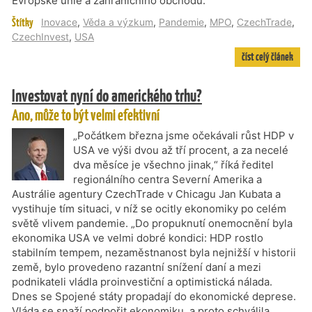
Evropské unie a zahraničního obchodu.
Štítky
Inovace
,
Věda a výzkum
,
Pandemie
,
MPO
,
CzechTrade
,
CzechInvest
,
USA
číst celý článek
Investovat nyní do amerického trhu?
Ano, může to být velmi efektivní
„Počátkem března jsme očekávali růst HDP v
USA ve výši dvou až tří procent, a za necelé
dva měsíce je všechno jinak,“ říká ředitel
regionálního centra Severní Amerika a
Austrálie agentury CzechTrade v Chicagu Jan Kubata a
vystihuje tím situaci, v níž se ocitly ekonomiky po celém
světě vlivem pandemie. „Do propuknutí onemocnění byla
ekonomika USA ve velmi dobré kondici: HDP rostlo
stabilním tempem, nezaměstnanost byla nejnižší v historii
země, bylo provedeno razantní snížení daní a mezi
podnikateli vládla proinvestiční a optimistická nálada.
Dnes se Spojené státy propadají do ekonomické deprese.
Vláda se snaží podpořit ekonomiku, a proto schválila