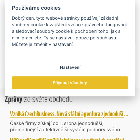
Používáme cookies
Dobrý den, tyto webové stránky používají základní
soubory cookie k zajištění svého správného fungování
a sledovací soubory cookie k pochopení toho, jak s
nimi pracujete. Ty se nastavují pouze po souhlasu.
Můžete je změnit v nastavení.
Nastavení
Více informací o časopisu »
Přijmout všechny
Zprávy
ze světa obchodu
Vzniká CzechBusiness. Nová státní agentura zjednoduší podporu českých firem
České firmy získají od 1. srpna jednodušší,
přehlednější a efektivnější systém podpory svého
podnikání. Vzniká nová státní agentura