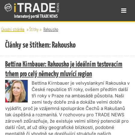
Internetový portál TRADE NEWS
Úvodní stránka
»
Štítky
»
Rakousko
Články se štítkem: Rakousko
Bettina Kirnbauer: Rakousko je ideálním testovacím
trhem pro celý německy mluvící region
Bettina Kirnbauer je velvyslankyní Rakouska v
České republice tři roky, ovšem předtím další
tři roky v Praze na ambasádě působila. Naši
zemi tedy dobře zná a dokáže velmi dobře
vyjádřit, proč je vzájemná spolupráce Čechů a Rakušanů
tak úspěšná a rozmanitá. V rozhovoru pro TRADE NEWS
zároveň zdůrazňuje, že existuje velmi slibný potenciál pro
další růst, ať už díky geografické blízkosti, podobné
mentalitě či vhodně se doplňující struktuře našich