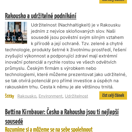
Rakousko a udržitelné podnikání
Udržitelnost (Nachhaltigkeit) je v Rakousku
jedním z nejvíce skloňovaných slov. Naši
sousedé jsou pověstní svým silným vztahem
k přírodě a její ochraně. Tzv. zelené a chytré
technologie, produkty šetrné k životnímu prostředí, řešení
zvyšující výkonnost a podporující zdraví mají extrémní
inovační potenciál a rychle rostou ve všech odvětvích
průmyslu. Českým firmám s výrobkem nebo
technologiemi, které můžeme prezentovat jako udržitelné,
se tak otvírá potenciál pro přímé investice a úspěch na
rakouském trhu. Cesta k němu je ale většinou trnitá.
číst celý článek
Štítky
Rakousko
,
Environment
,
Udržitelnost
Bettina Kirnbauer: Česko a Rakousko jsou ti nejlepší
sousedé
Rozumíme si a můžeme se na sebe spolehnout