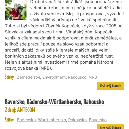
Drobní vinaři či zahrádkáři jsou pro naši zemi
velmi potřební, mimo jiné jako nositelé tradic
a života venkova. Mají-li prosperovat, vyžadují
však odlišný přístup než velké společnosti.
Toho si byl vědom i Zbyněk Kopeček, když v roce 2005 na
Slovácku zakládal svou firmu. Vinařský dům Kopeček
vznikl s cílem maximálně podporovat menší zemědělce, a
jelikož zde pracují pouze na slovo vzatí odborníci a
srdcaři, dokáží díky stálé klientele malých, ale velmi
bonitních zákazníků od svého vzniku nepřetržitě růst.
Nejen s aktuálními investicemi firmě pomáhá Národní
rozvojová banka (NRB).
Štítky
Zemědělství
,
Environment
,
Rakousko
,
NRB
číst celý článek
Bavorsko, Bádensko-Württenbersko, Rakousko
Zdroj: ANTECOM
Štítky
Bádensko
,
Wurttenbersko
,
Rakousko
,
Bavorsko
číst celý článek