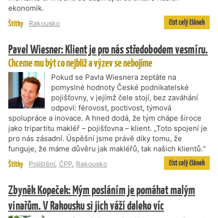
ekonomik.
číst celý článek
Štítky
Rakousko
Pavel Wiesner: Klient je pro nás středobodem vesmíru.
Chceme mu být co nejblíž a výzev se nebojíme
Pokud se Pavla Wiesnera zeptáte na
pomyslné hodnoty České podnikatelské
pojišťovny, v jejímž čele stojí, bez zaváhání
odpoví: férovost, poctivost, týmová
spolupráce a inovace. A hned dodá, že tým chápe široce
jako tripartitu makléř – pojišťovna – klient. „Toto spojení je
pro nás zásadní. Úspěšní jsme právě díky tomu, že
funguje, že máme důvěru jak makléřů, tak našich klientů.“
číst celý článek
Štítky
Pojištění
,
ČPP
,
Rakousko
Zbyněk Kopeček: Mým posláním je pomáhat malým
vinařům. V Rakousku si jich váží daleko víc