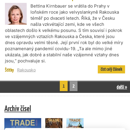
Bettina Kirnbauer se vrátila do Prahy v
loňském roce jako velvyslankyně Rakouska
téměř po dvaceti letech. Říká, že v Česku
našla vzkvétající zemi, kde ve všech
oblastech došlo k velkému posunu. S tím souvisí i pokrok
ve vzájemných vztazích Rakouska a Česka, které jsou
dnes opravdu velmi těsné. Její první rok byl do velké míry
poznamenaný pandemií covidu-19. „Ta ale mimo jiné
ukázala, jak dobré a stabilní naše vzájemné vztahy dnes
jsou,“ pochvaluje si.
číst celý článek
Štítky
Rakousko
1
2
další »
Archiv čísel