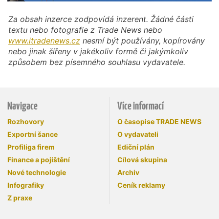
Za obsah inzerce zodpovídá inzerent. Žádné části
textu nebo fotografie z Trade News nebo
www.itradenews.cz
nesmí být používány, kopírovány
nebo jinak šířeny v jakékoliv formě či jakýmkoliv
způsobem bez písemného souhlasu vydavatele.
Navigace
Více informací
Rozhovory
O časopise TRADE NEWS
Exportní šance
O vydavateli
Profiliga firem
Ediční plán
Finance a pojištění
Cílová skupina
Nové technologie
Archiv
Infografiky
Ceník reklamy
Z praxe