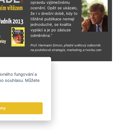
opravdu výjimečnému
ocenění. Opět se ukázalo,
že i v dnešní době, kdy to
tištěné publikace nemají
jednoduché, se kvalita
vyplácí a je po zásluze
odměněna.“
Prof. Hermann Simon, přední světový odborník
na podnikové strategie, marketing a tvorbu cen
hy
rávného fungování a
 po souhlasu. Můžete
hny