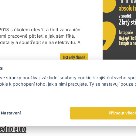
2013 s úkolem otevřít a řídit zahraniční
mi pracovně pět let, a jak sám říká,
etaily a soustředit se na efektivitu. A
číst celý článek
s
ího ředitele CzechTrade
Exportní tr
é stránky používají základní soubory cookie k zajištění svého sp
členů Týmu Česko, jak projekt pokračuje?
kie k pochopení toho, jak s nimi pracujete. Ty se nastavují pouze
acujeme na konkrétních praktických
ní one stop shop a společná webová
lienty, pracovníci jednotlivých…
číst celý článek
Nastavení
Přijmout všec
jedno euro