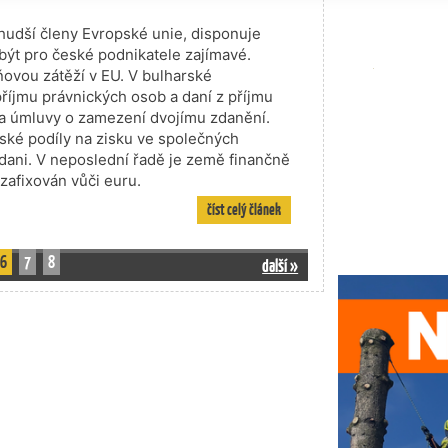
chudší členy Evropské unie, disponuje
být pro české podnikatele zajímavé.
ňovou zátěží v EU. V bulharské
říjmu právnických osob a daní z příjmu
ní a úmluvy o zamezení dvojímu zdanění.
eské podíly na zisku ve společných
dani. V neposlední řadě je země finančně
zafixován vůči euru.
číst celý článek
6
7
8
další »