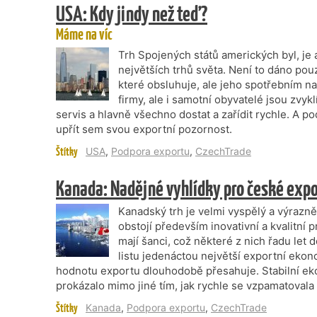
USA: Kdy jindy než teď?
Máme na víc
Trh Spojených států amerických byl, je
největších trhů světa. Není to dáno pou
které obsluhuje, ale jeho spotřebním nas
firmy, ale i samotní obyvatelé jsou zvykl
servis a hlavně všechno dostat a zařídit rychle. A p
upřít sem svou exportní pozornost.
Štítky
USA
,
Podpora exportu
,
CzechTrade
Kanada: Nadějné vyhlídky pro české exp
Kanadský trh je velmi vyspělý a výrazn
obstojí především inovativní a kvalitní
mají šanci, což některé z nich řadu let
listu jedenáctou největší exportní ekon
hodnotu exportu dlouhodobě přesahuje. Stabilní ek
prokázalo mimo jiné tím, jak rychle se vzpamatovala 
Štítky
Kanada
,
Podpora exportu
,
CzechTrade