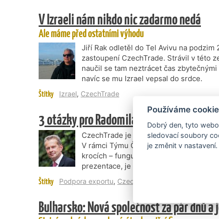
V Izraeli nám nikdo nic zadarmo nedá
Ale máme před ostatními výhodu
Jiří Rak odletěl do Tel Avivu na podzim 
zastoupení CzechTrade. Strávil v této ze
naučil se tam neztrácet čas zbytečnými d
navíc se mu Izrael vepsal do srdce.
Štítky
Izrael
,
CzechTrade
Používáme cookie
3 otázky pro Radomila Doležala, generáln
Dobrý den, tyto webov
CzechTrade je jedním ze zakládajících 
sledovací soubory coo
V rámci Týmu Česko nyní intenzivně pr
je změnit v nastavení.
krocích – funguje informační a kontakt
prezentace, je nastaven systém péče o k
Štítky
Podpora exportu
,
CzechTrade
Bulharsko: Nová společnost za pár dnů a 