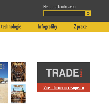
Hledat na tomto webu
 technologie
Infografiky
Z praxe
Více informací o časopisu »