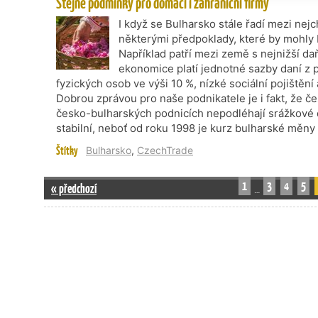
Stejné podmínky pro domácí i zahraniční firmy
I když se Bulharsko stále řadí mezi nej
některými předpoklady, které by mohly 
Například patří mezi země s nejnižší da
ekonomice platí jednotné sazby daní z p
fyzických osob ve výši 10 %, nízké sociální pojiště
Dobrou zprávou pro naše podnikatele je i fakt, že č
česko-bulharských podnicích nepodléhají srážkové 
stabilní, neboť od roku 1998 je kurz bulharské měny 
Štítky
Bulharsko
,
CzechTrade
1
3
4
5
« předchozí
…