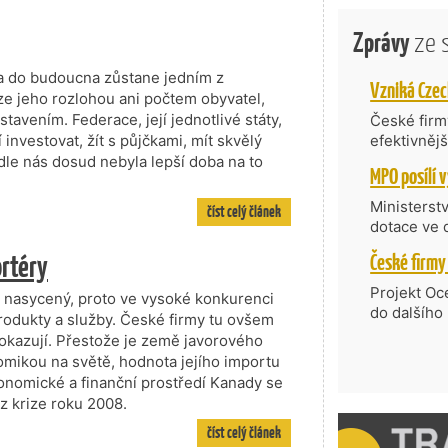
Zprávy
ze 
 a do budoucna zůstane jedním z
ze jeho rozlohou ani počtem obyvatel,
tavením. Federace, její jednotlivé státy,
České firmy
í investovat, žít s půjčkami, mít skvělý
efektivněj
státní age
odle nás dosud nebyla lepší doba na to
kompetenc
nabídne je
Ministerst
číst celý článek
zahraniční
dotace ve 
Transfer, 
ortéry
Technologi
požadující
Projekt Oc
ě nasycený, proto ve vysoké konkurenci
Částkou 63
do dalšího
 produkty a služby. České firmy tu ovšem
hodnocenýc
firmy opět 
 dokazují. Přestože je země javorového
umělé inte
vyzdvihuje
omikou na světě, hodnota jejího importu
do vývoje 
prosazují s
onomické a finanční prostředí Kanady se
zásobníku 
přispívají
z krize roku 2008.
podpořeno 
nejen ekon
číst celý článek
příběh.