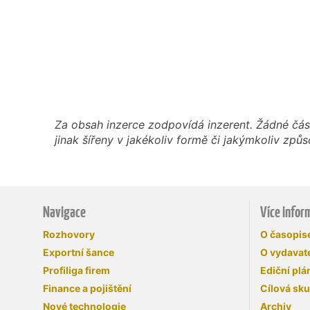
Za obsah inzerce zodpovídá inzerent. Žádné čás
jinak šířeny v jakékoliv formě či jakýmkoliv z
Navigace
Více infor
Rozhovory
O časopi
Exportní šance
O vydavate
Profiliga firem
Ediční plá
Finance a pojištění
Cílová sk
Nové technologie
Archiv