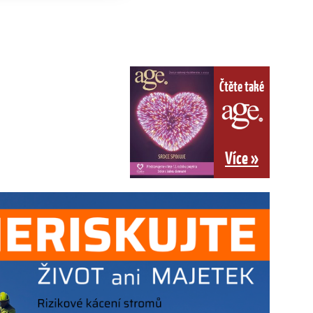
Čtěte také
Více »