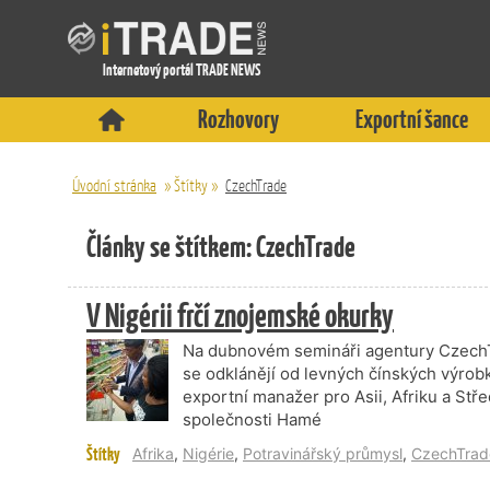
Internetový portál TRADE NEWS
Rozhovory
Exportní šance
Úvodní stránka
»
Štítky
»
CzechTrade
Články se štítkem: CzechTrade
V Nigérii frčí znojemské okurky
Na dubnovém semináři agentury CzechTr
se odklánějí od levných čínských výrobků
exportní manažer pro Asii, Afriku a St
společnosti Hamé
Štítky
Afrika
,
Nigérie
,
Potravinářský průmysl
,
CzechTrad