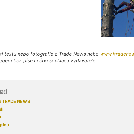
ti textu nebo fotografie z Trade News nebo
www.itradenew
působem bez písemného souhlasu vydavatele.
mací
se TRADE NEWS
li
n
upina