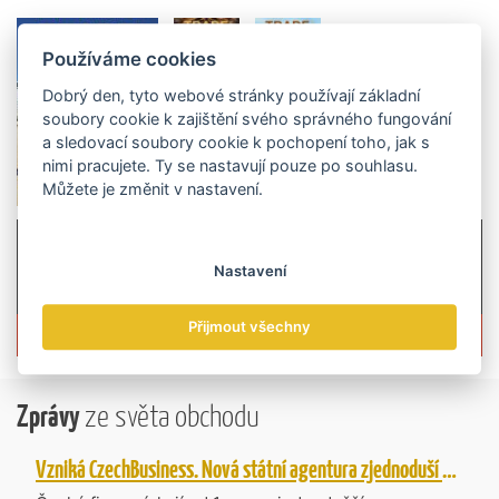
Používáme cookies
Dobrý den, tyto webové stránky používají základní
soubory cookie k zajištění svého správného fungování
a sledovací soubory cookie k pochopení toho, jak s
nimi pracujete. Ty se nastavují pouze po souhlasu.
Můžete je změnit v nastavení.
Nastavení
Přijmout všechny
Více informací o časopisu »
Zprávy
ze světa obchodu
Vzniká CzechBusiness. Nová státní agentura zjednoduší podporu českých firem