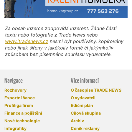
Za obsah inzerce zodpovídá inzerent. Žádné části
textu nebo fotografie z Trade News nebo
www.itradenews.cz
nesmí být používány, kopírovány
nebo jinak šířeny v jakékoliv formě či jakýmkoliv
způsobem bez písemného souhlasu vydavatele.
Navigace
Více informací
Rozhovory
O časopise TRADE NEWS
Exportní šance
O vydavateli
Profiliga firem
Ediční plán
Finance a pojištění
Cílová skupina
Nové technologie
Archiv
Infografiky
Ceník reklamy