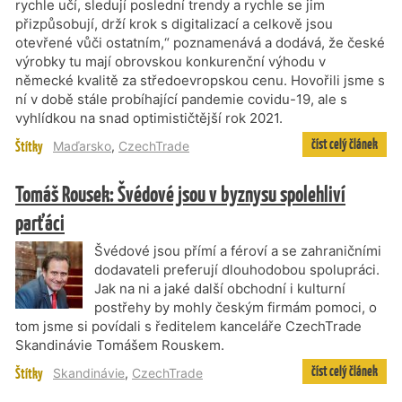
rychle učí, sledují poslední trendy a rychle se jim
přizpůsobují, drží krok s digitalizací a celkově jsou
otevřené vůči ostatním,“ poznamenává a dodává, že české
výrobky tu mají obrovskou konkurenční výhodu v
německé kvalitě za středoevropskou cenu. Hovořili jsme s
ní v době stále probíhající pandemie covidu-19, ale s
vyhlídkou na snad optimističtější rok 2021.
číst celý článek
Štítky
Maďarsko
,
CzechTrade
Tomáš Rousek: Švédové jsou v byznysu spolehliví
parťáci
Švédové jsou přímí a féroví a se zahraničními
dodavateli preferují dlouhodobou spolupráci.
Jak na ni a jaké další obchodní i kulturní
postřehy by mohly českým firmám pomoci, o
tom jsme si povídali s ředitelem kanceláře CzechTrade
Skandinávie Tomášem Rouskem.
číst celý článek
Štítky
Skandinávie
,
CzechTrade