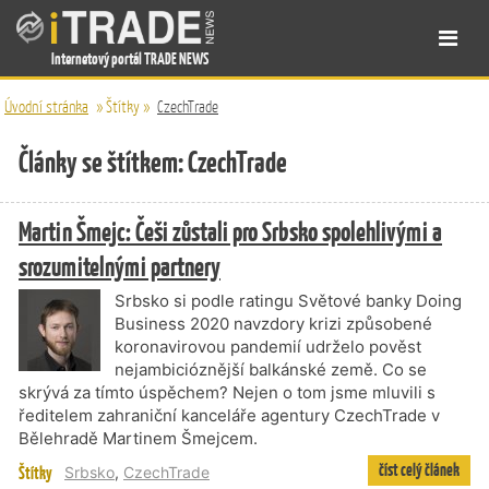
Internetový portál TRADE NEWS
Úvodní stránka
»
Štítky
»
CzechTrade
Články se štítkem: CzechTrade
Martin Šmejc: Češi zůstali pro Srbsko spolehlivými a
srozumitelnými partnery
Srbsko si podle ratingu Světové banky Doing
Business 2020 navzdory krizi způsobené
koronavirovou pandemií udrželo pověst
nejambicióznější balkánské země. Co se
skrývá za tímto úspěchem? Nejen o tom jsme mluvili s
ředitelem zahraniční kanceláře agentury CzechTrade v
Bělehradě Martinem Šmejcem.
číst celý článek
Štítky
Srbsko
,
CzechTrade