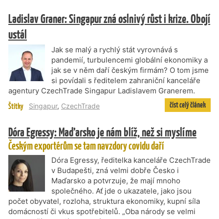
Ladislav Graner: Singapur zná oslnivý růst i krize. Obojí
ustál
Jak se malý a rychlý stát vyrovnává s
pandemií, turbulencemi globální ekonomiky a
jak se v něm daří českým firmám? O tom jsme
si povídali s ředitelem zahraniční kanceláře
agentury CzechTrade Singapur Ladislavem Granerem.
číst celý článek
Štítky
Singapur
,
CzechTrade
Dóra Egressy: Maďarsko je nám blíž, než si myslíme
Českým exportérům se tam navzdory covidu daří
Dóra Egressy, ředitelka kanceláře CzechTrade
v Budapešti, zná velmi dobře Česko i
Maďarsko a potvrzuje, že mají mnoho
společného. Ať jde o ukazatele, jako jsou
počet obyvatel, rozloha, struktura ekonomiky, kupní síla
domácností či vkus spotřebitelů. „Oba národy se velmi