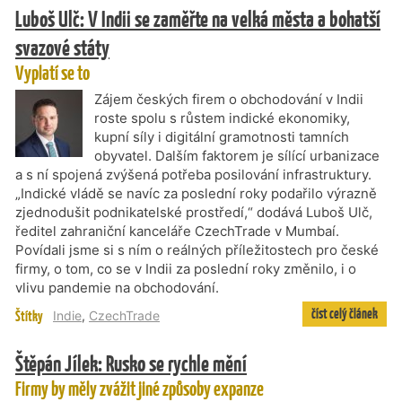
Luboš Ulč: V Indii se zaměřte na velká města a bohatší
svazové státy
Vyplatí se to
Zájem českých firem o obchodování v Indii
roste spolu s růstem indické ekonomiky,
kupní síly i digitální gramotnosti tamních
obyvatel. Dalším faktorem je sílící urbanizace
a s ní spojená zvýšená potřeba posilování infrastruktury.
„Indické vládě se navíc za poslední roky podařilo výrazně
zjednodušit podnikatelské prostředí,“ dodává Luboš Ulč,
ředitel zahraniční kanceláře CzechTrade v Mumbaí.
Povídali jsme si s ním o reálných příležitostech pro české
firmy, o tom, co se v Indii za poslední roky změnilo, i o
vlivu pandemie na obchodování.
číst celý článek
Štítky
Indie
,
CzechTrade
Štěpán Jílek: Rusko se rychle mění
Firmy by měly zvážit jiné způsoby expanze