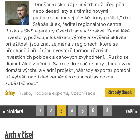
„Dnešní Rusko už je jiný trh než před pěti
nebo deseti lety a s těmito novými
podmínkami musejí české firmy počítat,“ říká
Štěpán Jílek, ředitel regionálního centra
Rusko a SNS agentury CzechTrade v Moskvě. Země láká
investory, požaduje lokalizaci výroby a zvýšená aktivita i
příležitosti jsou znát zejména v regionech, které se
předhánějí při lákání investorů formou různých
investičních pobídek a daňových zvýhodnění. „Rusko se
diametrálně změnilo. Sankce do značné míry stimulovaly
domácí výrobu a vládní projekt ,náhrady exportu‘ pomohl
už vyřešit například zemědělskou a potravinovou
soběstačnost.“
číst celý článek
Štítky
Rusko
,
Podpora exportu
,
CzechTrade
1
2
3
4
5
6
8
« předchozí
další »
…
Archiv čísel