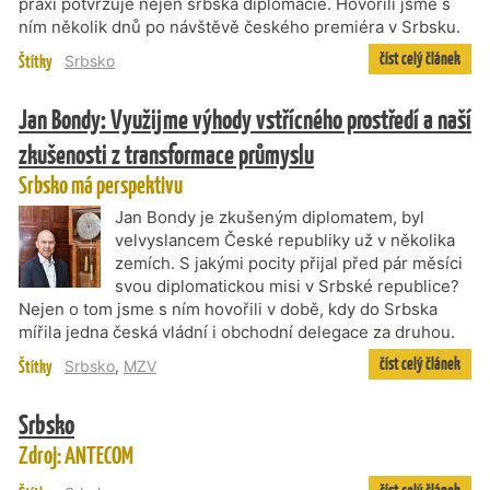
praxi potvrzuje nejen srbská diplomacie. Hovořili jsme s
ním několik dnů po návštěvě českého premiéra v Srbsku.
číst celý článek
Štítky
Srbsko
Jan Bondy: Využijme výhody vstřícného prostředí a naší
zkušenosti z transformace průmyslu
Srbsko má perspektivu
Jan Bondy je zkušeným diplomatem, byl
velvyslancem České republiky už v několika
zemích. S jakými pocity přijal před pár měsíci
svou diplomatickou misi v Srbské republice?
Nejen o tom jsme s ním hovořili v době, kdy do Srbska
mířila jedna česká vládní i obchodní delegace za druhou.
číst celý článek
Štítky
Srbsko
,
MZV
Srbsko
Zdroj: ANTECOM