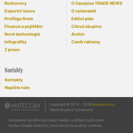
Rozhovory
O časopise TRADE NEWS
Exportní šance
O vydavateli
Profiliga firem
Ediční plán
Finance a pojištění
Cílová skupina
Nové technologie
Archiv
Infografiky
Ceník reklamy
Z praxe
Kontakty
Kontakty
Napište nám
Copyright © 2014 - 2026
Antecom s.r.o.
Všechna práva vyhrazena.
Sledujeme návštěvnost našich webů, a přitom využíváme
službu Google Analytics, která používá soubory cookies.