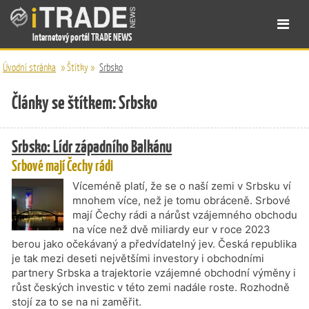
Internetový portál TRADE NEWS
Úvodní stránka
»
Štítky
»
Srbsko
Články se štítkem: Srbsko
Srbsko: Lídr západního Balkánu
Srbové mají Čechy rádi
Víceméně platí, že se o naší zemi v Srbsku ví
mnohem více, než je tomu obráceně. Srbové
mají Čechy rádi a nárůst vzájemného obchodu
na více než dvě miliardy eur v roce 2023
berou jako očekávaný a předvídatelný jev. Česká republika
je tak mezi deseti největšími investory i obchodními
partnery Srbska a trajektorie vzájemné obchodní výměny i
růst českých investic v této zemi nadále roste. Rozhodně
stojí za to se na ni zaměřit.