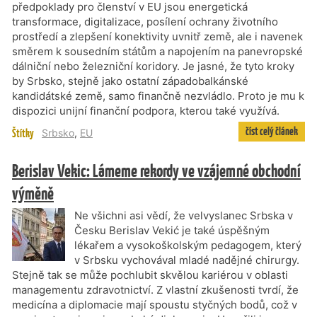
předpoklady pro členství v EU jsou energetická
transformace, digitalizace, posílení ochrany životního
prostředí a zlepšení konektivity uvnitř země, ale i navenek
směrem k sousedním státům a napojením na panevropské
dálniční nebo železniční koridory. Je jasné, že tyto kroky
by Srbsko, stejně jako ostatní západobalkánské
kandidátské země, samo finančně nezvládlo. Proto je mu k
dispozici unijní finanční podpora, kterou také využívá.
číst celý článek
Štítky
Srbsko
,
EU
Berislav Vekic: Lámeme rekordy ve vzájemné obchodní
výměně
Ne všichni asi vědí, že velvyslanec Srbska v
Česku Berislav Vekić je také úspěšným
lékařem a vysokoškolským pedagogem, který
v Srbsku vychovával mladé nadějné chirurgy.
Stejně tak se může pochlubit skvělou kariérou v oblasti
managementu zdravotnictví. Z vlastní zkušenosti tvrdí, že
medicína a diplomacie mají spoustu styčných bodů, což v