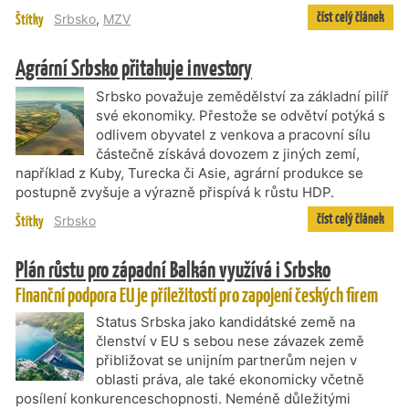
číst celý článek
Štítky
Srbsko
,
MZV
Agrární Srbsko přitahuje investory
Srbsko považuje zemědělství za základní pilíř
své ekonomiky. Přestože se odvětví potýká s
odlivem obyvatel z venkova a pracovní sílu
částečně získává dovozem z jiných zemí,
například z Kuby, Turecka či Asie, agrární produkce se
postupně zvyšuje a výrazně přispívá k růstu HDP.
číst celý článek
Štítky
Srbsko
Plán růstu pro západní Balkán využívá i Srbsko
Finanční podpora EU je příležitostí pro zapojení českých firem
Status Srbska jako kandidátské země na
členství v EU s sebou nese závazek země
přibližovat se unijním partnerům nejen v
oblasti práva, ale také ekonomicky včetně
posílení konkurenceschopnosti. Neméně důležitými