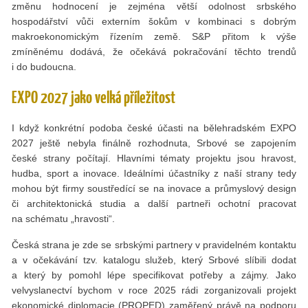
změnu hodnocení je zejména větší odolnost srbského
hospodářství vůči externím šokům v kombinaci s dobrým
makroekonomickým řízením země. S&P přitom k výše
zmíněnému dodává, že očekává pokračování těchto trendů
i do budoucna.
EXPO 2027 jako velká příležitost
I když konkrétní podoba české účasti na bělehradském EXPO
2027 ještě nebyla finálně rozhodnuta, Srbové se zapojením
české strany počítají. Hlavními tématy projektu jsou hravost,
hudba, sport a inovace. Ideálními účastníky z naší strany tedy
mohou být firmy soustředící se na inovace a průmyslový design
či architektonická studia a další partneři ochotní pracovat
na schématu „hravosti“.
Česká strana je zde se srbskými partnery v pravidelném kontaktu
a v očekávání tzv. katalogu služeb, který Srbové slíbili dodat
a který by pomohl lépe specifikovat potřeby a zájmy. Jako
velvyslanectví bychom v roce 2025 rádi zorganizovali projekt
ekonomické diplomacie (PROPED) zaměřený právě na podporu