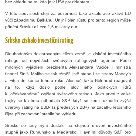
bez ohledu na to, kdo je v USA prezidentem.
V této souvislosti stojí za pozornost také akcelerace aktivit EU
vůči západnímu Balkánu. Unijní plán růstu pro tento region může
přinést Srbsku až cca 1,6 miliardy eur.
Srbsko získalo investiční rating
Dlouhodobým deklarovaným cílem země je získání investičního
ratingu od největších světových ratingových agentur. Podle
mnohých vyjádření prezidenta Aleksandara Vučiće i ministra
financí Siniši Maliho se tak téměř jistě stane i ze strany Moody's
a Fitch do konce tohoto roku. Alespoň takto Bělehrad reagoval
na to, když došlo podle slov jeho politických lídrů
k „očekávanému“ zvýšení úvěrového ratingu. Jako první z velké
trojky se k němu odhodlala S&P, když se zemi rozhodla zvýšit
úvěrový rating na BBB- (z předešlých BB+) na začátku letošního
října při zachování stabilního výhledu.
Srbsko se tedy nyní dostalo na stejnou úroveň investičního
stupně jako Rumunsko a Maďarsko. Hlavními důvody S&P pro