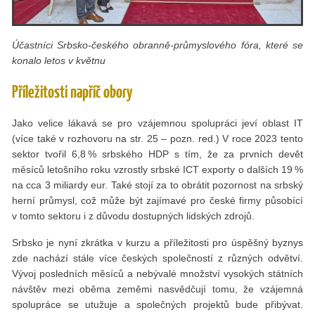
Účastníci Srbsko-českého obranně-průmyslového fóra, které se
konalo letos v květnu
Příležitosti napříč obory
Jako velice lákavá se pro vzájemnou spolupráci jeví oblast IT
(více také v rozhovoru na str. 25 – pozn. red.) V roce 2023 tento
sektor tvořil 6,8 % srbského HDP s tím, že za prvních devět
měsíců letošního roku vzrostly srbské ICT exporty o dalších 19 %
na cca 3 miliardy eur. Také stojí za to obrátit pozornost na srbský
herní průmysl, což může být zajímavé pro české firmy působící
v tomto sektoru i z důvodu dostupných lidských zdrojů.
Srbsko je nyní zkrátka v kurzu a příležitosti pro úspěšný byznys
zde nachází stále více českých společností z různých odvětví.
Vývoj posledních měsíců a nebývalé množství vysokých státních
návštěv mezi oběma zeměmi nasvědčují tomu, že vzájemná
spolupráce se utužuje a společných projektů bude přibývat.