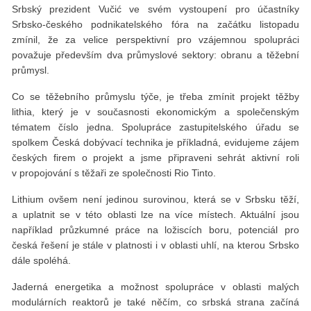
Srbský prezident Vučić ve svém vystoupení pro účastníky
Srbsko-českého podnikatelského fóra na začátku listopadu
zmínil, že za velice perspektivní pro vzájemnou spolupráci
považuje především dva průmyslové sektory: obranu a těžební
průmysl.
Co se těžebního průmyslu týče, je třeba zmínit projekt těžby
lithia, který je v současnosti ekonomickým a společenským
tématem číslo jedna. Spolupráce zastupitelského úřadu se
spolkem Česká dobývací technika je příkladná, evidujeme zájem
českých firem o projekt a jsme připraveni sehrát aktivní roli
v propojování s těžaři ze společnosti Rio Tinto.
Lithium ovšem není jedinou surovinou, která se v Srbsku těží,
a uplatnit se v této oblasti lze na více místech. Aktuální jsou
například průzkumné práce na ložiscích boru, potenciál pro
česká řešení je stále v platnosti i v oblasti uhlí, na kterou Srbsko
dále spoléhá.
Jaderná energetika a možnost spolupráce v oblasti malých
modulárních reaktorů je také něčím, co srbská strana začíná