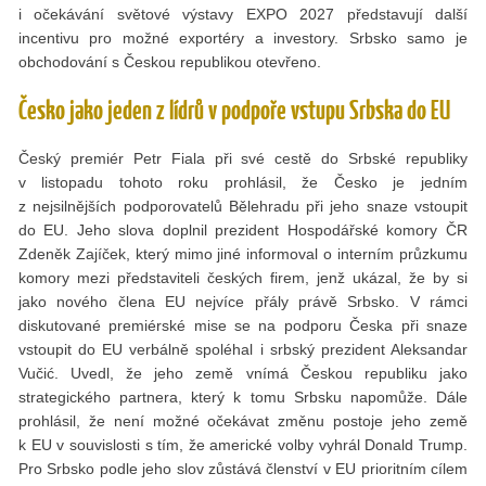
i očekávání světové výstavy EXPO 2027 představují další
incentivu pro možné exportéry a investory. Srbsko samo je
obchodování s Českou republikou otevřeno.
Česko jako jeden z lídrů v podpoře vstupu Srbska do EU
Český premiér Petr Fiala při své cestě do Srbské republiky
v listopadu tohoto roku prohlásil, že Česko je jedním
z nejsilnějších podporovatelů Bělehradu při jeho snaze vstoupit
do EU. Jeho slova doplnil prezident Hospodářské komory ČR
Zdeněk Zajíček, který mimo jiné informoval o interním průzkumu
komory mezi představiteli českých firem, jenž ukázal, že by si
jako nového člena EU nejvíce přály právě Srbsko. V rámci
diskutované premiérské mise se na podporu Česka při snaze
vstoupit do EU verbálně spoléhal i srbský prezident Aleksandar
Vučić. Uvedl, že jeho země vnímá Českou republiku jako
strategického partnera, který k tomu Srbsku napomůže. Dále
prohlásil, že není možné očekávat změnu postoje jeho země
k EU v souvislosti s tím, že americké volby vyhrál Donald Trump.
Pro Srbsko podle jeho slov zůstává členství v EU prio­ritním cílem