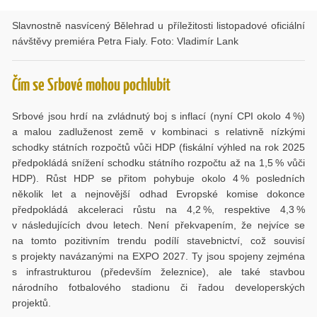
Slavnostně nasvícený Bělehrad u příležitosti listopadové oficiální
návštěvy premiéra Petra Fialy. Foto: Vladimír Lank
Čím se Srbové mohou pochlubit
Srbové jsou hrdí na zvládnutý boj s inflací (nyní CPI okolo 4 %)
a malou zadluženost země v kombinaci s relativně nízkými
schodky státních rozpočtů vůči HDP (fiskální výhled na rok 2025
předpokládá snížení schodku státního rozpočtu až na 1,5 % vůči
HDP). Růst HDP se přitom pohybuje okolo 4 % posledních
několik let a nejnovější odhad Evropské komise dokonce
předpokládá akceleraci růstu na 4,2 %, respektive 4,3 %
v následujících dvou letech. Není překvapením, že nejvíce se
na tomto pozitivním trendu podílí stavebnictví, což souvisí
s projekty navázanými na EXPO 2027. Ty jsou spojeny zejména
s infrastrukturou (především železnice), ale také stavbou
národního fotbalového stadionu či řadou developerských
projektů.