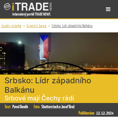
Internetový portál TRADE NEWS
Úvodní stránka
»
Exportní šance
»
Srbsko: Lídr západního Balkánu
Srbsko: Lídr západního
Balkánu
Srbové mají Čechy rádi
Text
Pavel Daněk
Foto
Shutterstock a Josef Brož
Publikováno
12. 12. 2024