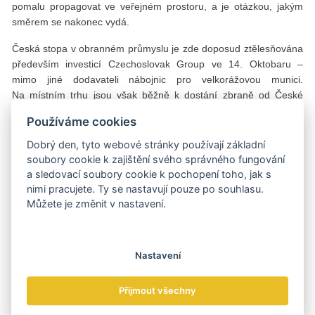
pomalu propagovat ve veřejném prostoru, a je otázkou, jakým
směrem se nakonec vydá.
Česká stopa v obranném průmyslu je zde doposud ztělesňována
především investicí Czechoslovak Group ve 14. Oktobaru –
mimo jiné dodavateli nábojnic pro velkorážovou munici.
Na místním trhu jsou však běžně k dostání zbraně od České
zbrojovky či náboje různých typů od STV Group.
Používáme cookies
Aktuální memorandum o porozumění a další mezivládní
Dobrý den, tyto webové stránky používají základní
soubory cookie k zajištění svého správného fungování
dohody
a sledovací soubory cookie k pochopení toho, jak s
nimi pracujete. Ty se nastavují pouze po souhlasu.
V průběhu premiérské mise do Srbska došlo i k podpisu
Můžete je změnit v nastavení.
sektorového memoranda o porozumění mezi Ministerstvem
průmyslu a obchodu na české straně a Ministerstvem
hospodářství na straně srbské. Ministerstva deklarovala
Nastavení
odhodlání začít pracovat na změnách protokolu k dohodě
o hospodářské spolupráci mezi ČR a Srbskem (s cílem definovat
Přijmout všechny
nové prioritní oblasti ekonomické spolupráce) a vyjádřila ochotu
spolupracovat na několika specifických oblastech spojených