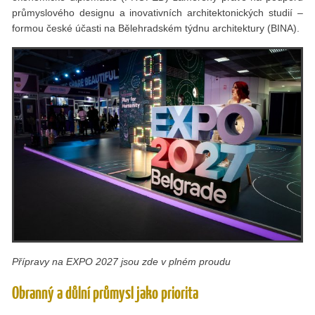
průmyslového designu a inovativních architektonických studií –
formou české účasti na Bělehradském týdnu architektury (BINA).
Přípravy na EXPO 2027 jsou zde v plném proudu
Obranný a důlní průmysl jako priorita