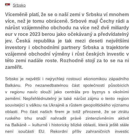
Srbsko
Víceméně platí, že se o naší zemi v Srbsku ví mnohem
více, než je tomu obráceně. Srbové mají Čechy rádi a
nárůst vzájemného obchodu na více než dvě miliardy
eur v roce 2023 berou jako očekávaný a předvídatelný
jev. Česká republika je tak mezi deseti největšími
investory i obchodními partnery Srbska a trajektorie
vzájemné obchodní výměny i růst českých investic v
této zemi nadále roste. Rozhodně stojí za to se na ni
zaměřit.
Srbsko je největší i nejrychleji rostoucí ekonomikou západního
Balkánu. Pro nezanedbatelnou část společností působících
v regionu navíc slouží jako centrála pro byznys s okolními
zeměmi. Nepřehlédnutelný je také nárůst zájmu o tento region
související s válkou na Ukrajině a růstem geopolitického významu
oblasti. Pro část našich firem je totiž přirozené, že se ztrátu
ruského trhu snaží nahradit právě zintenzivněním aktivit
na Balkáně – kulturně i historicky blízké oblasti, která ještě stále
není součástí EU. Rekordní příliv zahraničních investic