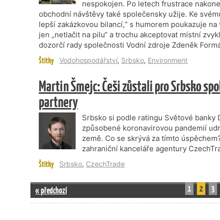
nespokojen. Po letech frustrace nakonec
obchodní návštěvy také společensky užije. Ke svému 
lepší zakázkovou bilancí,“ s humorem poukazuje na t
jen „netlačit na pilu“ a trochu akceptovat místní zvyk
dozorčí rady společnosti Vodní zdroje Zdeněk Form
Štítky
Vodohospodářství
,
Srbsko
,
Environment
Martin Šmejc: Češi zůstali pro Srbsko sp
partnery
Srbsko si podle ratingu Světové banky 
způsobené koronavirovou pandemií udrž
země. Co se skrývá za tímto úspěchem? 
zahraniční kanceláře agentury CzechT
Štítky
Srbsko
,
CzechTrade
1
2
3
« předchozí