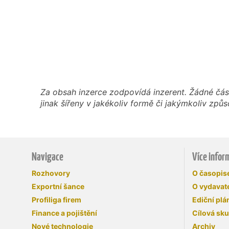
Za obsah inzerce zodpovídá inzerent. Žádné čás
jinak šířeny v jakékoliv formě či jakýmkoliv z
Navigace
Více infor
Rozhovory
O časopi
Exportní šance
O vydavate
Profiliga firem
Ediční plá
Finance a pojištění
Cílová sk
Nové technologie
Archiv