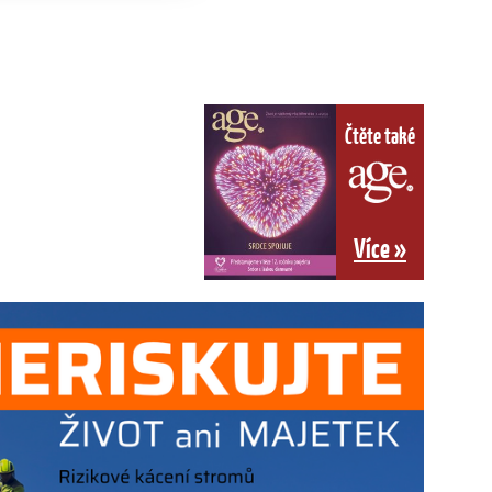
Čtěte také
Více »