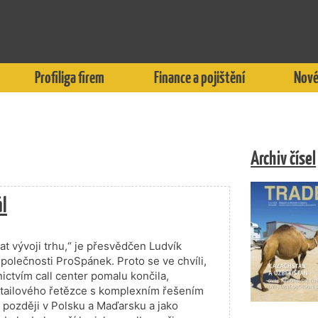
Profiliga firem
Finance a pojištění
Nové
Archiv čísel
ál
 vývoji trhu,“ je přesvědčen Ludvík
společnosti ProSpánek. Proto se ve chvíli,
ictvím call center pomalu končila,
etailového řetězce s komplexním řešením
 později v Polsku a Maďarsku a jako