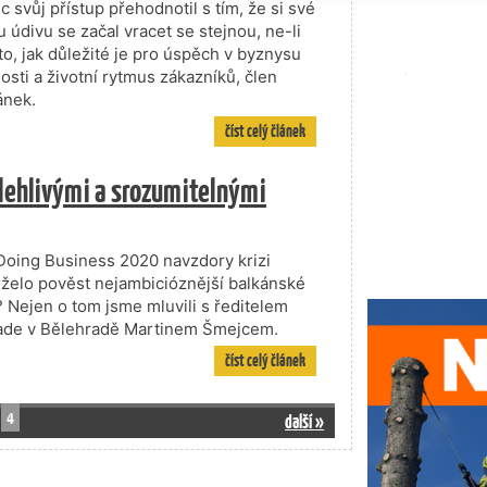
 svůj přístup přehodnotil s tím, že si své
údivu se začal vracet se stejnou, ne-li
o, jak důležité je pro úspěch v byznysu
losti a životní rytmus zákazníků, člen
ánek.
číst celý článek
olehlivými a srozumitelnými
Doing Business 2020 navzdory krizi
elo pověst nejambicióznější balkánské
Nejen o tom jsme mluvili s ředitelem
rade v Bělehradě Martinem Šmejcem.
číst celý článek
4
další »