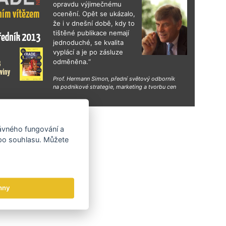
opravdu výjimečnému
ocenění. Opět se ukázalo,
že i v dnešní době, kdy to
tištěné publikace nemají
jednoduché, se kvalita
vyplácí a je po zásluze
odměněna.“
Prof. Hermann Simon, přední světový odborník
na podnikové strategie, marketing a tvorbu cen
hy
rávného fungování a
 po souhlasu. Můžete
hny