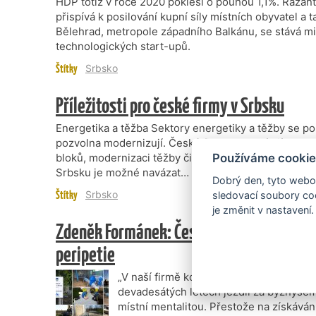
HDP totiž v roce 2020 poklesl o pouhou 1,1%. Razan
přispívá k posilování kupní síly místních obyvatel a 
Bělehrad, metropole západního Balkánu, se stává 
technologických start-upů.
Štítky
Srbsko
Příležitosti pro české firmy v Srbsku
Energetika a těžba Sektory energetiky a těžby se po
pozvolna modernizují. České firmy se podílejí na s
bloků, modernizaci těžby či dodávkách pásových dopr
Používáme cookie
Srbsku je možné navázat…
Dobrý den, tyto webov
Štítky
Srbsko
sledovací soubory coo
je změnit v nastavení.
Zdeněk Formánek: Česko-srbský byznys zd
peripetie
„V naší firmě koluje bonmot předsedy p
devadesátých letech jezdil za byznysem
místní mentalitou. Přestože na získávání