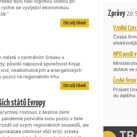
rbsko bylo naší logickou volbou při
 rychle se vyvíjející ekonomikou
Zprávy
ze 
iál.“
číst celý článek
České firmy
efektivněj
státní age
kompetenc
ém městě v centrálním Srbsku s
nabídne je
Ministerst
ody, působí nápojová společnost Knjaz
zahraniční
dotace ve 
h vod, nealkoholických a energetických
Transfer, 
pozicí na regionálním trhu.
Technologi
číst celý článek
požadující
Projekt Oc
Částkou 63
do dalšího
ších států Evropy
hodnocenýc
firmy opět 
umělé inte
vyzdvihuje
jrychleji rostoucí z šestice zemí
do vývoje 
prosazují s
zásobníku 
 pandemie potvrdila svou pozici v čele
přispívají
podpořeno 
rozdíl od svých regionálních sousedů, ale
nejen ekon
prokázala odolnost vůči krizi; srbský
příběh.