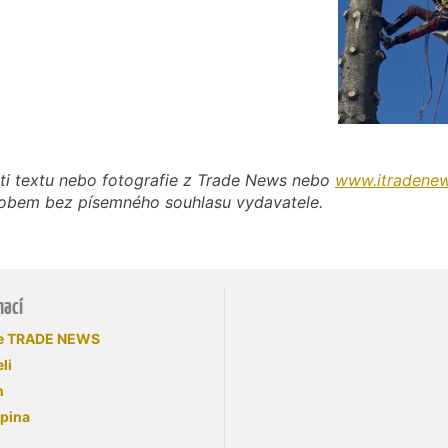
ti textu nebo fotografie z Trade News nebo
www.itradenew
působem bez písemného souhlasu vydavatele.
mací
se TRADE NEWS
li
n
upina