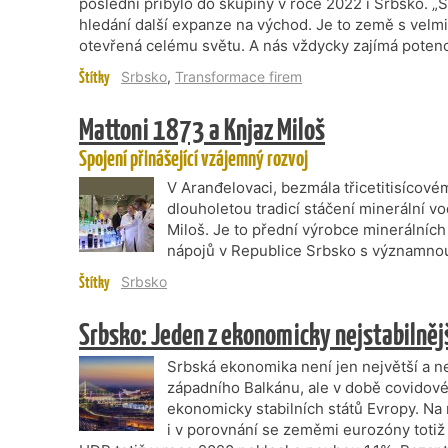
poslední přibylo do skupiny v roce 2022 i Srbsko. „S
hledání další expanze na východ. Je to země s velmi
otevřená celému světu. A nás vždycky zajímá potenc
Štítky
Srbsko
,
Transformace firem
Mattoni 1873 a Knjaz Miloš
Spojení přinášející vzájemný rozvoj
V Aranđelovaci, bezmála třicetitisícov
dlouholetou tradicí stáčení minerální v
Miloš. Je to přední výrobce minerálníc
nápojů v Republice Srbsko s významnou 
Štítky
Srbsko
Srbsko: Jeden z ekonomicky nejstabilněj
Srbská ekonomika není jen největší a ne
západního Balkánu, ale v době covidové
ekonomicky stabilních států Evropy. Na 
i v porovnání se zeměmi eurozóny totiž 