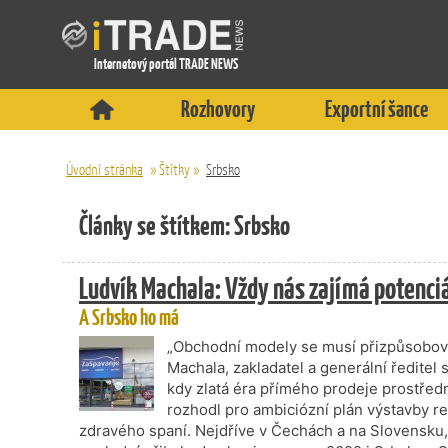
Internetový portál TRADE NEWS
Rozhovory
Exportní šance
Úvodní stránka
»
Štítky
»
Srbsko
Články se štítkem: Srbsko
Ludvík Machala: Vždy nás zajímá potenci
A Srbsko ho má
„Obchodní modely se musí přizpůsobovat
Machala, zakladatel a generální ředitel 
kdy zlatá éra přímého prodeje prostředn
rozhodl pro ambiciózní plán výstavby r
zdravého spaní. Nejdříve v Čechách a na Slovensku,