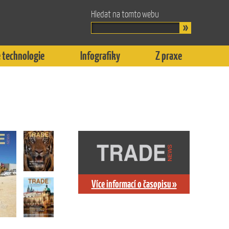
Hledat na tomto webu
 technologie
Infografiky
Z praxe
Více informací o časopisu »