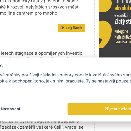
tní ekonomický růst v poslední dekádě
také k rozvoji největších srbských měst.
mimo jiné centrem pro mnoho
číst celý článek
 letech stagnace a opomíjených investic
ubdodávkách při odsiřovaní uhelných
avníků a staví malé vodní elektrárny. V
s
Exportní tr
é stránky používají základní soubory cookie k zajištění svého sp
číst celý článek
kie k pochopení toho, jak s nimi pracujete. Ty se nastavují pouze
árně přežil i historické
Nastavení
Přijmout všec
ředstavenstva Tomáše Hájka, jak již v
 do zemí bývalé Jugoslávie a zápasil s
 zakázek zaměřil veškeré úsilí, vracel se