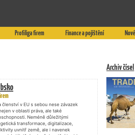
Profiliga firem
Finance a pojištění
Nové
Archiv čísel
rbsko
firem
 členství v EU s sebou nese závazek
ejen v oblasti práva, ale také
eschopnosti. Neméně důležitými
getická transformace, digitalizace,
ktivity uvnitř země, ale i navenek