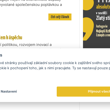
Czech Desi
 vyvolané společenskou poptávkou a
CzechTrad
branding a
číst celý článek
čem k úspěchu
í politikou, rozvojem inovací a
Interreg. Přesto je u nás povědomí o
 svou mírou využívání projektových
s
 společně změnit!
Exportní tr
é stránky používají základní soubory cookie k zajištění svého sp
číst celý článek
kie k pochopení toho, jak s nimi pracujete. Ty se nastavují pouze
a improvizace
Nastavení
Přijmout všec
ricky druhé české předsednictví v Radě
vání.