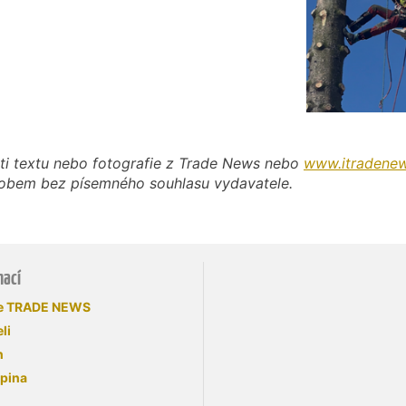
ti textu nebo fotografie z Trade News nebo
www.itradenew
působem bez písemného souhlasu vydavatele.
mací
se TRADE NEWS
li
n
upina