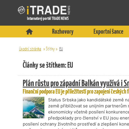
Internetový portál TRADE NEWS
Rozhovory
Exportní šance
Úvodní stránka
»
Štítky
»
EU
Články se štítkem: EU
Plán růstu pro západní Balkán využívá i S
Finanční podpora EU je příležitostí pro zapojení českých 
Status Srbska jako kandidátské země na
země přibližovat se unijním partnerům n
ekonomicky včetně posílení konkurenc
předpoklady pro členství v EU jsou ener
posílení ochrany životního prostředí a zlepšení kone