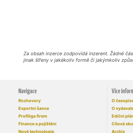
Za obsah inzerce zodpovídá inzerent. Žádné čás
jinak šířeny v jakékoliv formě či jakýmkoliv z
Navigace
Více infor
Rozhovory
O časopi
Exportní šance
O vydavate
Profiliga firem
Ediční plá
Finance a pojištění
Cílová sk
Nové technologie
Archiv