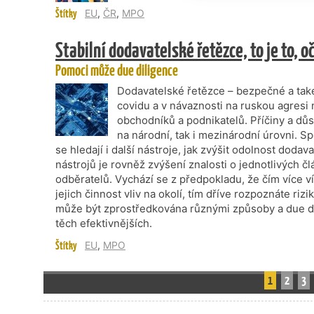
Štítky
EU
,
ČR
,
MPO
Stabilní dodavatelské řetězce, to je to, oč
Pomoci může due diligence
Dodavatelské řetězce – bezpečné a také
covidu a v návaznosti na ruskou agresi 
obchodníků a podnikatelů. Příčiny a důsl
na národní, tak i mezinárodní úrovni. S
se hledají i další nástroje, jak zvýšit odolnost doda
nástrojů je rovněž zvýšení znalosti o jednotlivých 
odběratelů. Vychází se z předpokladu, že čím více ví
jejich činnost vliv na okolí, tím dříve rozpoznáte ri
může být zprostředkována různými způsoby a due dili
těch efektivnějších.
Štítky
EU
,
MPO
1
2
3