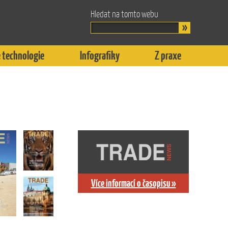
Hledat na tomto webu
 technologie
Infografiky
Z praxe
Více informací o časopisu »