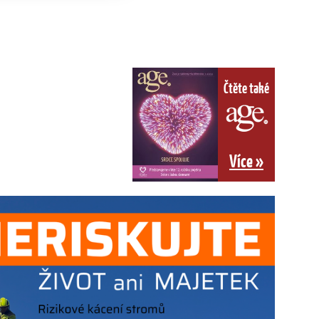
Čtěte také
Více »