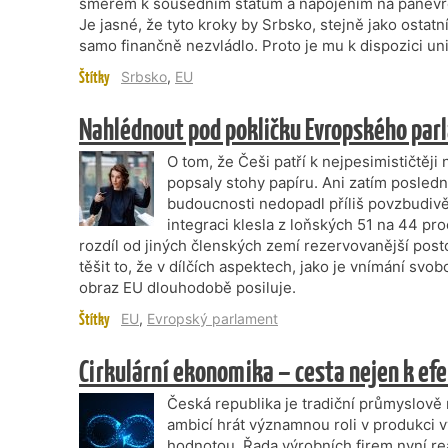
směrem k sousedním státům a napojením na panevrop
Je jasné, že tyto kroky by Srbsko, stejně jako osta
samo finančně nezvládlo. Proto je mu k dispozici uni
Štítky
Srbsko
,
EU
Nahlédnout pod pokličku Evropského pa
O tom, že Češi patří k nejpesimističtěj
popsaly stohy papíru. Ani zatím posledn
budoucnosti nedopadl příliš povzbudivě
integraci klesla z loňských 51 na 44 pro
rozdíl od jiných členských zemí rezervovanější post
těšit to, že v dílčích aspektech, jako je vnímání svob
obraz EU dlouhodobě posiluje.
Štítky
EU
,
Evropský parlament
Cirkulární ekonomika – cesta nejen k e
Česká republika je tradiční průmyslově 
ambicí hrát významnou roli v produkci 
hodnotou. Řada výrobních firem nyní r