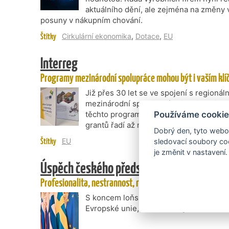
aktuálního dění, ale zejména na změny
posuny v nákupním chování.
Štítky
Cirkulární ekonomika
,
Dotace
,
EU
Interreg
Programy mezinárodní spolupráce mohou být i vaším klí
Již přes 30 let se ve spojení s regionáln
mezinárodní spoluprací objevuje pojem 
těchto programech stále malé a Češi se
Používáme cookie
grantů řadí až na chvost EU. Pojďme to
Dobrý den, tyto webov
Štítky
EU
sledovací soubory coo
je změnit v nastavení.
Úspěch českého předsednictví
Profesionalita, nestrannost, rychlá adaptace na změny 
S koncem loňského roku skončilo histo
Evropské unie, a nastal tedy čas bilanco