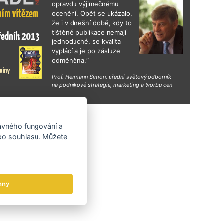
gn Days v Mexiku nebo exportní konference
opravdu výjimečnému
e Design pro business 2026 zaměřená na
ocenění. Opět se ukázalo,
 budování značek na zahraničních trzích.
že i v dnešní době, kdy to
tištěné publikace nemají
jednoduché, se kvalita
vyplácí a je po zásluze
odměněna.“
Prof. Hermann Simon, přední světový odborník
na podnikové strategie, marketing a tvorbu cen
hy
rávného fungování a
 po souhlasu. Můžete
hny