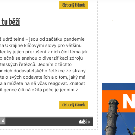
číst celý článek
 tu běží
 udržitelné – jsou od začátku pandemie
na Ukrajině klíčovými slovy pro většinu
edky jejich přerušení z nich činí téma jak
polečně se snahou o diverzifikaci zdrojů
vatelských řetězců. Jedním z těchto
článcích dodavatelského řetězce ze strany
te o svých dodavatelích a o tom, jaký má
zika a můžete na ně včas reagovat. Znalost
gence čili náležitá péče je jedním z
číst celý článek
4
další »