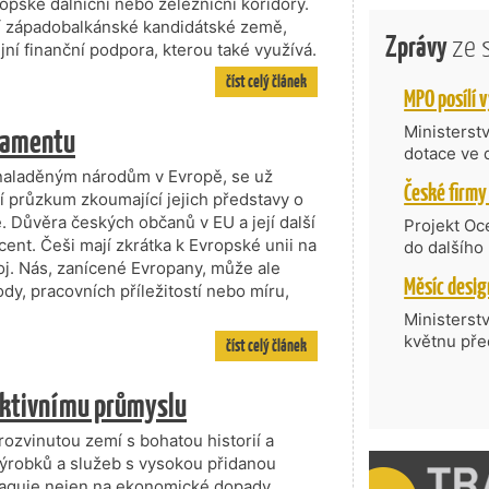
ské dálniční nebo železniční koridory.
tní západobalkánské kandidátské země,
Zprávy
ze 
jní finanční podpora, kterou také využívá.
číst celý článek
rlamentu
Ministerst
dotace ve 
Transfer, 
i naladěným národům v Evropě, se už
Technologi
í průzkum zkoumající jejich představy o
požadující
. Důvěra českých občanů v EU a její další
Projekt Oc
Částkou 63
cent. Češi mají zkrátka k Evropské unii na
do dalšího
hodnocenýc
oj. Nás, zanícené Evropany, může ale
firmy opět 
umělé inte
ody, pracovních příležitostí nebo míru,
vyzdvihuje
do vývoje 
prosazují s
Ministerst
zásobníku 
přispívají
květnu pře
číst celý článek
podpořeno 
nejen ekon
součást po
příběh.
Série odbo
fektivnímu průmyslu
zahraničí 
rostoucí v
rozvinutou zemí s bohatou historií a
českých fir
výrobků a služeb s vysokou přidanou
mezinárodn
eaguje nejen na ekonomické dopady