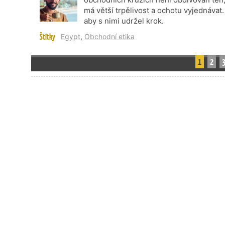
má větší trpělivost a ochotu vyjednávat.
aby s nimi udržel krok.
Štítky
Egypt
,
Obchodní etika
1
2