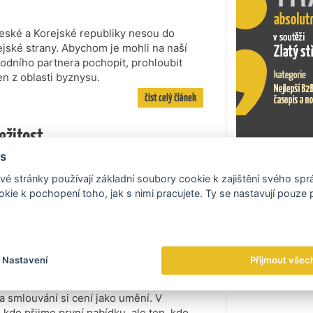
Czech Desi
CzechTrad
branding a
eské a Korejské republiky nesou do
rejské strany. Abychom je mohli na naší
odního partnera pochopit, prohloubit
en z oblasti byznysu.
číst celý článek
ležitost
s
ě sdílené hodnoty a postoje. Základním
Exportní tr
a o jednoduchost a přímost. Při jednáních
é stránky používají základní soubory cookie k zajištění svého sp
držujte přímý oční kontakt, vzbuzujete
kie k pochopení toho, jak s nimi pracujete. Ty se nastavují pouze
neúspěchu, vaše šance na dobrý výsledek
číst celý článek
Nastavení
Přijmout všec
 obchodníci
a smlouvání si cení jako umění. V
kdo přijme první nabídku, ale ten, kdo