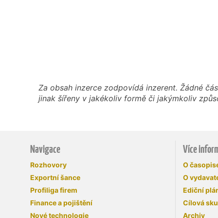
Za obsah inzerce zodpovídá inzerent. Žádné čás
jinak šířeny v jakékoliv formě či jakýmkoliv z
Navigace
Více infor
Rozhovory
O časopi
Exportní šance
O vydavate
Profiliga firem
Ediční plá
Finance a pojištění
Cílová sk
Nové technologie
Archiv