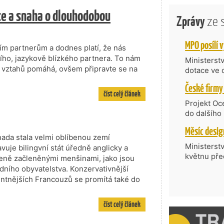
ce a snaha o dlouhodobou
Zprávy
ze 
ím partnerům a dodnes platí, že nás
ího, jazykově blízkého partnera. To nám
Ministerst
 vztahů pomáhá, ovšem připravte se na
dotace ve 
Transfer, 
Technologi
číst celý článek
požadující
Projekt Oc
Částkou 63
do dalšího
hodnocenýc
firmy opět 
umělé inte
vyzdvihuje
ada stala velmi oblíbenou zemí
do vývoje 
prosazují s
Ministerst
uje bilingvní stát úředně anglicky a
zásobníku 
přispívají
květnu pře
zeně začleněnými menšinami, jako jsou
podpořeno 
nejen ekon
součást po
odního obyvatelstva. Konzervativnější
příběh.
Série odbo
ntnějších Francouzů se promítá také do
zahraničí 
rostoucí v
číst celý článek
českých fir
mezinárodn