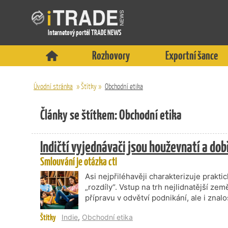
Internetový portál TRADE NEWS
Rozhovory
Exportní šance
Úvodní stránka
»
Štítky
»
Obchodní etika
Články se štítkem: Obchodní etika
Indičtí vyjednávači jsou houževnatí a dob
Smlouvání je otázka cti
Asi nejpřiléhavěji charakterizuje prakti
„rozdíly“. Vstup na trh nejlidnatější z
přípravu v odvětví podnikání, ale i znalost
Štítky
Indie
,
Obchodní etika