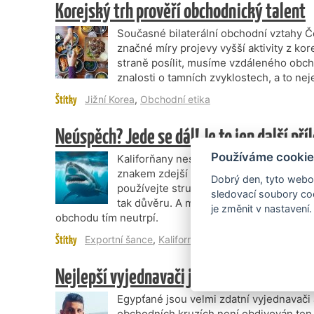
Korejský trh prověří obchodnický talent
Současné bilaterální obchodní vztahy Č
značné míry projevy vyšší aktivity z ko
straně posílit, musíme vzdáleného obch
znalosti o tamních zvyklostech, a to nej
Štítky
Jižní Korea
,
Obchodní etika
Neúspěch? Jede se dál! Je to jen další pří
Používáme cookie
Kaliforňany nespojuje původ, ale hlavn
znakem zdejší obchodní kultury je snah
Dobrý den, tyto webov
používejte stručné a jasné formulace. U
sledovací soubory coo
tak důvěru. A můžete mluvit i o svém 
je změnit v nastavení.
obchodu tím neutrpí.
Štítky
Exportní šance
,
Kalifornie
,
Obchodní etika
Nejlepší vyjednavači jsou děti a egyptští
Egypťané jsou velmi zdatní vyjednavači 
obchodních kruzích není obdivován ten, 