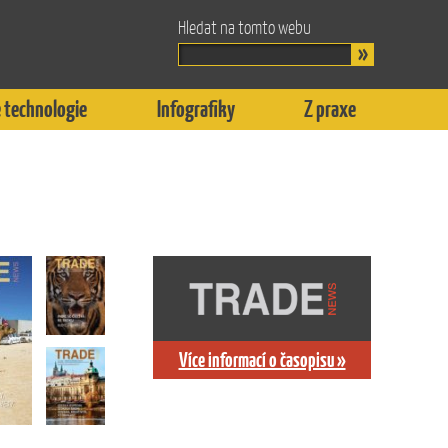
Hledat na tomto webu
 technologie
Infografiky
Z praxe
Více informací o časopisu »