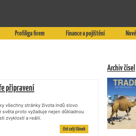
Profiliga firem
Finance a pojištění
Nové
Archiv čísel
ře připravení
cky všechny stránky života Indů slovo
emě světa proto vyžaduje nejen důkladnou
i zvyklostí a reálií.
číst celý článek