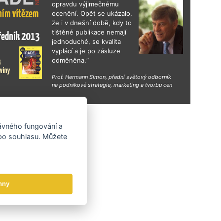
gn Days v Mexiku nebo exportní konference
opravdu výjimečnému
e Design pro business 2026 zaměřená na
ocenění. Opět se ukázalo,
 budování značek na zahraničních trzích.
že i v dnešní době, kdy to
tištěné publikace nemají
jednoduché, se kvalita
vyplácí a je po zásluze
odměněna.“
Prof. Hermann Simon, přední světový odborník
na podnikové strategie, marketing a tvorbu cen
hy
rávného fungování a
 po souhlasu. Můžete
hny