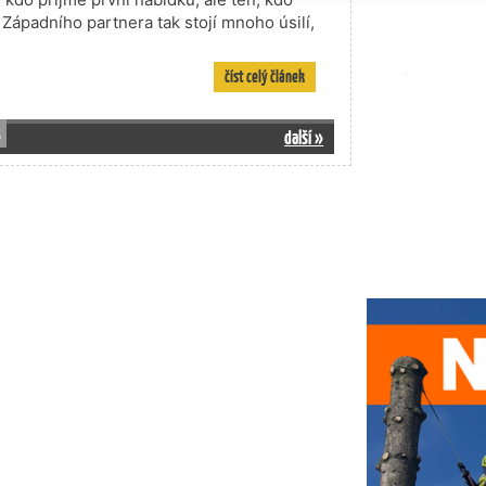
 Západního partnera tak stojí mnoho úsilí,
číst celý článek
3
další »