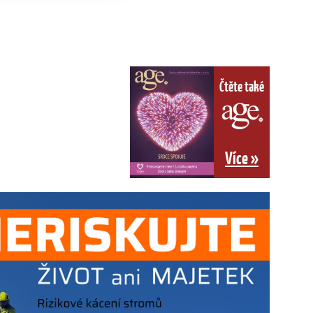
Čtěte také
Více »