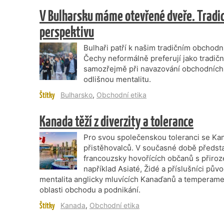
V Bulharsku máme otevřené dveře. Tradi
perspektivu
Bulhaři patří k našim tradičním obchodn
Čechy neformálně preferují jako tradičn
samozřejmě při navazování obchodních
odlišnou mentalitu.
Štítky
Bulharsko
,
Obchodní etika
Kanada těží z diverzity a tolerance
Pro svou společenskou toleranci se Kan
přistěhovalců. V současné době představ
francouzsky hovořících občanů s přiro
například Asiaté, Židé a příslušníci pův
mentalita anglicky mluvících Kanaďanů a temperame
oblasti obchodu a podnikání.
Štítky
Kanada
,
Obchodní etika