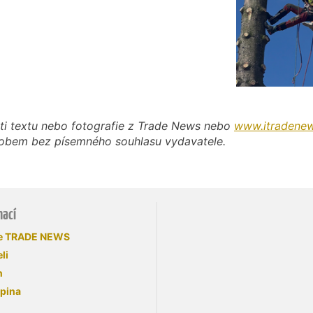
ti textu nebo fotografie z Trade News nebo
www.itradenew
působem bez písemného souhlasu vydavatele.
mací
se TRADE NEWS
li
n
upina