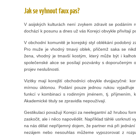
Jak se vyhnout faux pas?
V asijských kulturách není zvykem zdravit se podáním r
dochází k posunu a dnes už vás Korejci obvykle přivítají 
V obchodní komunitě je korejský styl oblékání podobný z
Pro muže je vhodný tmavý oblek, přičemž saka se nikd
žena, vhodný je tmavší kostým, který může být i kalhot
společenské akce se posílají pozvánky s doporučeným
projev neslušnosti.
Vizitky mají korejští obchodníci obvykle dvojjazyčné: k
mírnou úklonou. Podání pouze jednou rukou vyjadřuje 
funkcí v kombinaci s rodinným jménem, tj. příjmením, k
Akademické tituly se zpravidla nepoužívají.
Gestikulaci považují Korejci za neelegantní až hrubou fo
zaskočit, ale i něco napovědět. Například táhlé usrknutí 
na nás dělat nepříjemný dojem, že partner má při jednání 
nezájem nebo nesouhlas můžeme vypozorovat z rozpa