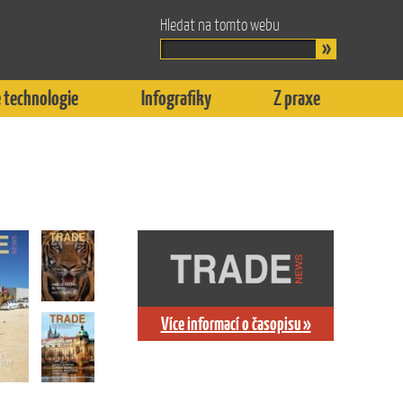
Hledat na tomto webu
 technologie
Infografiky
Z praxe
Více informací o časopisu »