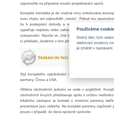
zapomeňte na případné soudní projednávání sporů.
Korejská mentalita je do značné míry ovlivňována konce
svou chybu ani odpovědět „nevím“. Pokud mu neumožníme
že k podepsání dohody a realizaci obchodu vůbec ned
Používáme cookie
vyjadřuje nejistotu nebo zahanbení. Přímá odpověď „ano
vystupování. Naučte se „číst mezi řádky“. Především odm
Dobrý den, tyto webov
(v překladu „budeme o tom přemýšlet“).
sledovací soubory coo
je změnit v nastavení.
Skákání do řeči. Co to je? Nepřipadá v
Styl korejského vyjednávání se v poslední době přiostř
partnery, Čínou a USA.
Většina obchodních jednání se vede v angličtině. Korejš
obchodních kruzích představuje spolu s určitou nedůvěr
lokálního zástupce je kontakt s místními partnery tak
prezentace jsou veletrhy. Na korejské partnery zapůsobí pá
pouze v případě, že slova správně vyslovíte.