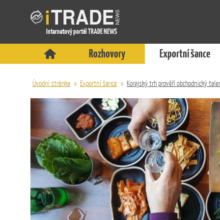
Internetový portál TRADE NEWS
Rozhovory
Exportní šance
Úvodní stránka
»
Exportní šance
»
Korejský trh prověří obchodnický tale