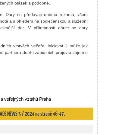
ložených otázek a podobně.
m. Dary se předávají oběma rukama, všem
notě a s ohledem na společenskou a služební
alitnější dar. V přítomnosti dárce se dary
ních vrstvách večeře. Iniciovat ji může jak
ho partnera dobře zapůsobit, projevte zájem o
 a veřejných vztahů Praha
 TRADE NEWS 3 / 2024 na straně 46-47.