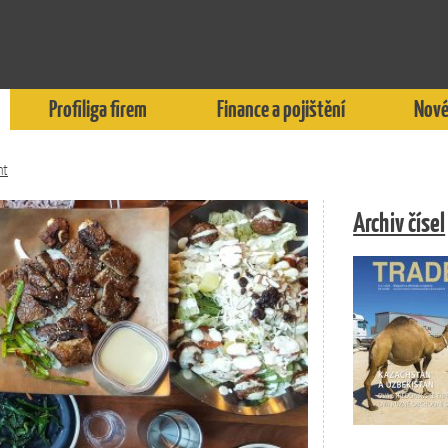
Profiliga firem
Finance a pojištění
Nové
nt
Archiv čísel