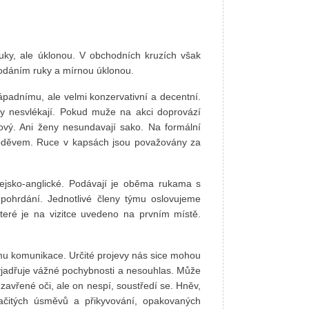
uky, ale úklonou. V obchodních kruzích však
podáním ruky a mírnou úklonou.
ápadnímu, ale velmi konzervativní a decentní.
y nesvlékají. Pokud muže na akci doprovází
ový. Ani ženy nesundavají sako. Na formální
 oděvem. Ruce v kapsách jsou považovány za
orejsko-anglické. Podávají je oběma rukama s
pohrdání. Jednotlivé členy týmu oslovujeme
teré je na vizitce uvedeno na prvním místě.
rmu komunikace. Určité projevy nás sice mohou
vyjadřuje vážné pochybnosti a nesouhlas. Může
zavřené oči, ale on nespí, soustředí se. Hněv,
čitých úsměvů a přikyvování, opakovaných