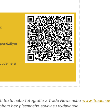
ic
i peněžitým
 budeme si
ti textu nebo fotografie z Trade News nebo
www.itradenew
působem bez písemného souhlasu vydavatele.