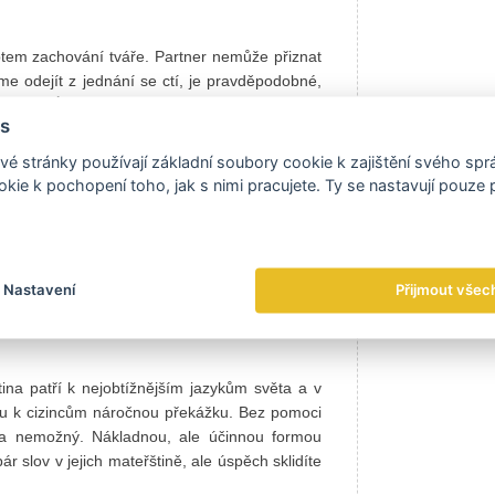
ptem zachování tváře. Partner nemůže přiznat
 odejít z jednání se ctí, je pravděpodobné,
ojde. Úsměv si nevykládejte jako souhlas,
s
“ či „ne“ je považována za projev neslušného
ítnutí je často nahrazeno odpovědí „keul seh“
é stránky používají základní soubory cookie k zajištění svého sp
kie k pochopení toho, jak s nimi pracujete. Ty se nastavují pouze
 úvahu!
Nastavení
Přijmout všec
uje vlivem zkušeností s hlavními obchodními
tina patří k nejobtížnějším jazykům světa a v
ou k cizincům náročnou překážku. Bez pomoci
řka nemožný. Nákladnou, ale účinnou formou
r slov v jejich mateřštině, ale úspěch sklidíte