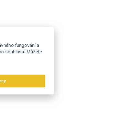
rávného fungování a
 po souhlasu. Můžete
hny