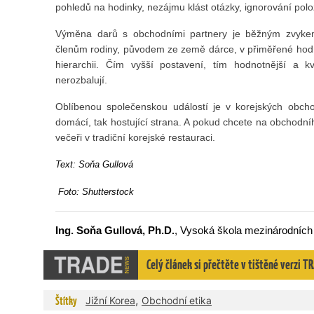
pohledů na hodinky, nezájmu klást otázky, ignorování po
Výměna darů s obchodními partnery je běžným zvyke
členům rodiny, původem ze země dárce, v přiměřené hod
hierarchii. Čím vyšší postavení, tím hodnotnější a kv
nerozbalují.
Oblíbenou společenskou událostí je v korejských obchod
domácí, tak hostující strana. A pokud chcete na obchodní
večeři v tradiční korejské restauraci.
Text: So
ň
a Gullov
á
Foto: Shutterstock
Ing. Soňa Gullová, Ph.D.
, Vysoká škola mezinárodních
Celý článek si přečtěte v tištěné verzi
,
Štítky
Jižní Korea
Obchodní etika