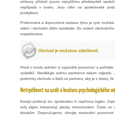
smlouvy přísluší pouze nejvyššímu představiteli spole
nepřipadá v úvahu. Jsou citliví na společenské pos
protějškem.
Preferovaná a doporučená sestava týmu je ryze mužská.
státní i obchodní sféře nesetkáte. Do vedení obchodního
respektována.
Obchod je mužskou záležitostí.
Hned v úvodu jednání si vyjasněte pravomoci a počítejte
výsledků. Nesdělujte svému partnerovi datum odjezdu. J
podmínky obchodu a tlačit na partnera, aby je z obavy, že 
Netrpělivost na uzdě a brožuru psychologického m
Korejci preferují tzv. spirálovitou či nepřímou logiku. 
svůj zájem interpretují jakoby mimochodem. Často se v
tématům. Doporučujeme, věnujte maximální pozornost