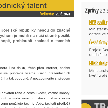
odnický talent
Zprávy
ze 
Publikováno
20. 6. 2024
Ministerst
 Korejské republiky nesou do značné
dotace ve 
bychom je mohli na naší straně posílit,
Transfer, 
pit, prohloubit znalosti o tamních
Technologi
požadující
Projekt Oc
Částkou 63
do dalšího
hodnocenýc
firmy opět 
umělé inte
vyzdvihuje
do vývoje 
era i na dálku, třeba přes internet, osobní
prosazují s
Ministerst
zásobníku 
livě připravte včetně všech prezentačních
přispívají
květnu pře
podpořeno 
odání a tak podobně. A nezapomeňte si předem
nejen ekon
součást po
příběh.
Série odbo
zahraničí 
devátou ráno a šestou večer, včetně soboty.
rostoucí v
nout i v místě vašeho ubytování, abyste se na
českých fir
nu použijete taxi, je třeba taxikáři předložit
mezinárodn