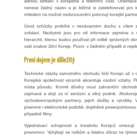
adresu setkání v korejštině a telefonní číslo. Orientac
nenese žádný název a je běžné si zatelefonovat pro in
ohledem na možné nedorozumění potvrzují korejští partne
Úvod schůzky probíhá v nezávazném duchu s cílem zí
zvědaví. Nezbytné jsou pro ně informace zejména o v
hierarchii, kterou budou používat při volbě správných slo
vaši znalost Jižní Koreje. Pozor, v žádném případě si nepl
První dojem je důležitý
Technické otázky samotného obchodu řeší Korejci až v d
Korejská společnost výrazně akcentuje osobní vztahy. Př
místa původu. Kromě důvěry musí zahraniční obchodní
zajímavá a stojí za ní seriózní a silný podnik. Jihokor
východoevropskými partnery, jejich služby a výrobky. 
písemné i elektronické podobě, doplněné powerpointovou 
případně filmy.
Vyjednávací schopnosti a kreativitu Korejců omezují 
pravomoci. Vyhýbají se rizikům a kladou důraz na týmo