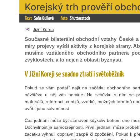
Korejský trh prověří obch
Text
Soňa Gullová
Foto
Shutterstock
Jižní Korea
Současné bilaterální obchodní vztahy České a
míry projevy vyšší aktivity z korejské strany. A
musíme vzdáleného obchodního partnera pocho
zvyklostech, a to nejen z oblasti byznysu.
V Jižní Koreji se snadno ztratí i světoběžník
Pokud se vám podaří najít na začátku obchodního partn
návštěva u něj vás nemine. Na schůzku s ním se peč
materiálů, referencí, ceníků, vzorků, možných termínů d
ověřit jeho solventnost.
Čas jednání může být stanoven kdykoliv během dne mezi 
Dochvilnost je samozřejmostí. První jednání může proběh
začátku vyhnuli dopravní zácpě či zpoždění. Pokud k přesu