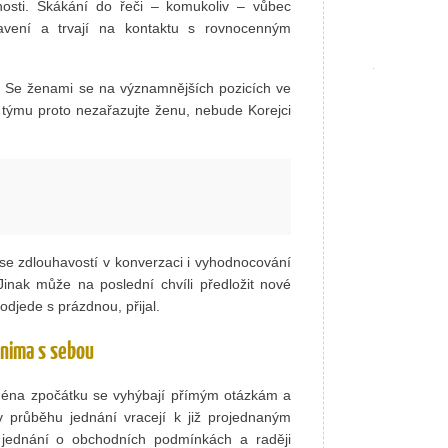
čnosti. Skákání do řeči – komukoliv – vůbec
tavení a trvají na kontaktu s rovnocenným
 Se ženami se na významnějších pozicích ve
 týmu proto nezařazujte ženu, nebude Korejci
 se zdlouhavostí v konverzaci i vyhodnocování
inak může na poslední chvíli předložit nové
odjede s prázdnou, přijal.
inima s sebou
Zejména zpočátku se vyhýbají přímým otázkám a
 průběhu jednání vracejí k již projednaným
 jednání o obchodních podmínkách a raději