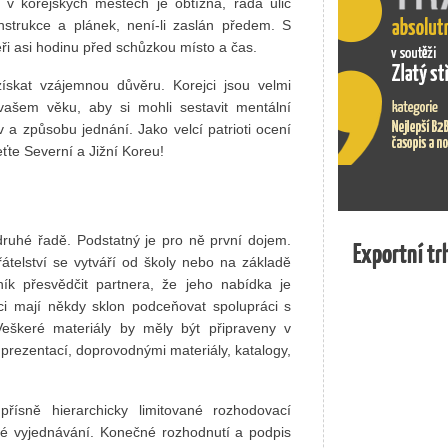
e v korejských městech je obtížná, řada ulic
Czech Desi
CzechTrad
strukce a plánek, není-li zaslán předem. S
branding a
ři asi hodinu před schůzkou místo a čas.
skat vzájemnou důvěru. Korejci jsou velmi
ašem věku, aby si mohli sestavit mentální
v a způsobu jednání. Jako velcí patrioti ocení
eťte Severní a Jižní Koreu!
ruhé řadě. Podstatný je pro ně první dojem.
Exportní tr
Exportní tr
átelství se vytváří od školy nebo na základě
k přesvědčit partnera, že jeho nabídka je
ejci mají někdy sklon podceňovat spolupráci s
Veškeré materiály by měly být připraveny v
prezentací, doprovodnými materiály, katalogy,
přísně hierarchicky limitované rozhodovací
vé vyjednávání. Konečné rozhodnutí a podpis