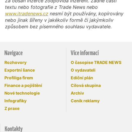
Za obsah inzerce zodpovídá inzerent. Žádné části
textu nebo fotografie z Trade News nebo
www.itradenews.cz
nesmí být používány, kopírovány
nebo jinak šířeny v jakékoliv formě či jakýmkoliv
způsobem bez písemného souhlasu vydavatele.
Navigace
Více informací
Rozhovory
O časopise TRADE NEWS
Exportní šance
O vydavateli
Profiliga firem
Ediční plán
Finance a pojištění
Cílová skupina
Nové technologie
Archiv
Infografiky
Ceník reklamy
Z praxe
Kontakty