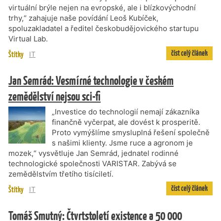
virtuální brýle nejen na evropské, ale i blízkovýchodní
trhy,“ zahajuje naše povídání Leoš Kubíček,
spoluzakladatel a ředitel českobudějovického startupu
Virtual Lab.
číst celý článek
Štítky
IT
Jan Semrád: Vesmírné technologie v českém
zemědělství nejsou sci-fi
„Investice do technologií nemají zákazníka
finančně vyčerpat, ale dovést k prosperitě.
Proto vymýšlíme smysluplná řešení společně
s našimi klienty. Jsme ruce a agronom je
mozek,“ vysvětluje Jan Semrád, jednatel rodinné
technologické společnosti VARISTAR. Zabývá se
zemědělstvím třetího tisíciletí.
číst celý článek
Štítky
IT
Tomáš Smutný: Čtvrtstoletí existence a 50 000