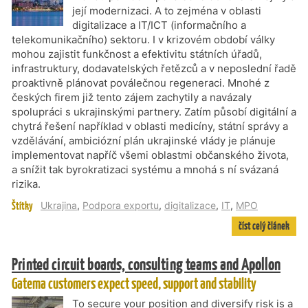
její modernizaci. A to zejména v oblasti
digitalizace a IT/ICT (informačního a
telekomunikačního) sektoru. I v krizovém období války
mohou zajistit funkčnost a efektivitu státních úřadů,
infrastruktury, dodavatelských řetězců a v neposlední řadě
proaktivně plánovat poválečnou regeneraci. Mnohé z
českých firem již tento zájem zachytily a navázaly
spolupráci s ukrajinskými partnery. Zatím působí digitální a
chytrá řešení například v oblasti medicíny, státní správy a
vzdělávání, ambiciózní plán ukrajinské vlády je plánuje
implementovat napříč všemi oblastmi občanského života,
a snížit tak byrokratizaci systému a mnohá s ní svázaná
rizika.
Štítky
Ukrajina
,
Podpora exportu
,
digitalizace
,
IT
,
MPO
číst celý článek
Printed circuit boards, consulting teams and Apollon
Gatema customers expect speed, support and stability
To secure your position and diversify risk is a