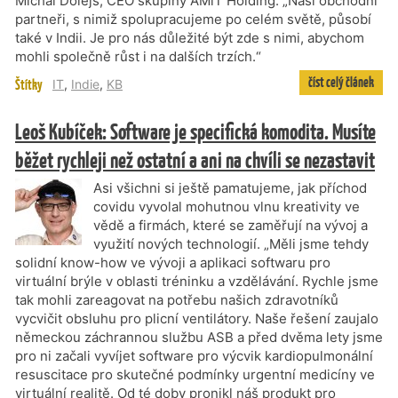
Michal Dolejš, CEO skupiny AMiT Holding. „Naši obchodní
partneři, s nimiž spolupracujeme po celém světě, působí
také v Indii. Je pro nás důležité být zde s nimi, abychom
mohli společně růst i na dalších trzích.“
číst celý článek
Štítky
IT
,
Indie
,
KB
Leoš Kubíček: Software je specifická komodita. Musíte
běžet rychleji než ostatní a ani na chvíli se nezastavit
Asi všichni si ještě pamatujeme, jak příchod
covidu vyvolal mohutnou vlnu kreativity ve
vědě a firmách, které se zaměřují na vývoj a
využití nových technologií. „Měli jsme tehdy
solidní know-how ve vývoji a aplikaci softwaru pro
virtuální brýle v oblasti tréninku a vzdělávání. Rychle jsme
tak mohli zareagovat na potřebu našich zdravotníků
vycvičit obsluhu pro plicní ventilátory. Naše řešení zaujalo
německou záchrannou službu ASB a před dvěma lety jsme
pro ni začali vyvíjet software pro výcvik kardiopulmonální
resuscitace pro skutečné podmínky urgentní medicíny ve
virtuální realitě. Od té doby pronikl náš produkt pro