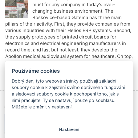
must for any company in today’s ever-
changing business environment. The
Boskovice-based Gatema has three main
pillars of their activity. First, they provide companies from
various industries with their Helios ERP systems. Second,
they supply prototypes of printed circuit boards for
electronics and electrical engineering manufacturers in
record time, and last but not least, they develop the
Apollon medical audiovisual system for healthcare. On top,
they always add enthusiasm, empathy and innovation into
the mix for their customers.
Používáme cookies
číst celý článek
Štítky
Elektrotechnika
,
IT
,
Zdravotnictví
,
KB
Dobrý den, tyto webové stránky používají základní
soubory cookie k zajištění svého správného fungování
a sledovací soubory cookie k pochopení toho, jak s
nimi pracujete. Ty se nastavují pouze po souhlasu.
Archiv čísel
Můžete je změnit v nastavení.
Nastavení