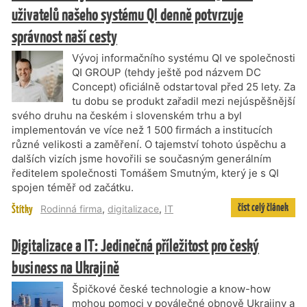
uživatelů našeho systému QI denně potvrzuje
správnost naší cesty
Vývoj informačního systému QI ve společnosti
QI GROUP (tehdy ještě pod názvem DC
Concept) oficiálně odstartoval před 25 lety. Za
tu dobu se produkt zařadil mezi nejúspěšnější
svého druhu na českém i slovenském trhu a byl
implementován ve více než 1 500 firmách a institucích
různé velikosti a zaměření. O tajemství tohoto úspěchu a
dalších vizích jsme hovořili se současným generálním
ředitelem společnosti Tomášem Smutným, který je s QI
spojen téměř od začátku.
číst celý článek
Štítky
Rodinná firma
,
digitalizace
,
IT
Digitalizace a IT: Jedinečná příležitost pro český
business na Ukrajině
Špičkové české technologie a know-how
mohou pomoci v poválečné obnově Ukrajiny a