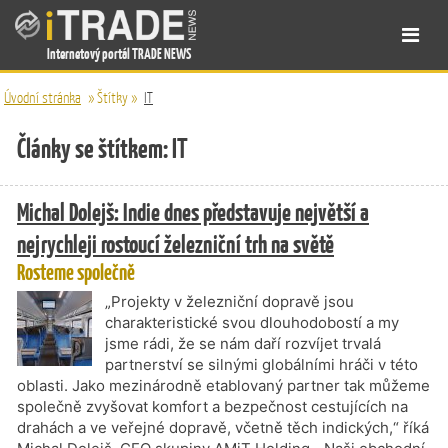
Internetový portál TRADE NEWS
Úvodní stránka
»
Štítky
»
IT
Články se štítkem: IT
Michal Dolejš: Indie dnes představuje největší a
nejrychleji rostoucí železniční trh na světě
Rosteme společně
„Projekty v železniční dopravě jsou
charakteristické svou dlouhodobostí a my
jsme rádi, že se nám daří rozvíjet trvalá
partnerství se silnými globálními hráči v této
oblasti. Jako mezinárodně etablovaný partner tak můžeme
společně zvyšovat komfort a bezpečnost cestujících na
drahách a ve veřejné dopravě, včetně těch indických,“ říká