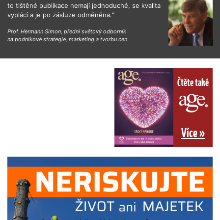
to tištěné publikace nemají jednoduché, se kvalita
vyplácí a je po zásluze odměněna.“
Prof. Hermann Simon, přední světový odborník
na podnikové strategie, marketing a tvorbu cen
Čtěte také
Více »