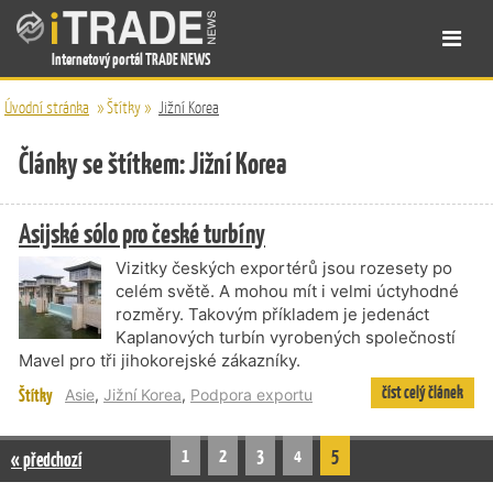
Internetový portál TRADE NEWS
Úvodní stránka
»
Štítky
»
Jižní Korea
Články se štítkem: Jižní Korea
Asijské sólo pro české turbíny
Vizitky českých exportérů jsou rozesety po
celém světě. A mohou mít i velmi úctyhodné
rozměry. Takovým příkladem je jedenáct
Kaplanových turbín vyrobených společností
Mavel pro tři jihokorejské zákazníky.
číst celý článek
Štítky
Asie
,
Jižní Korea
,
Podpora exportu
1
2
3
4
5
« předchozí