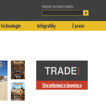
Hledat na tomto webu
 technologie
Infografiky
Z praxe
Více informací o časopisu »