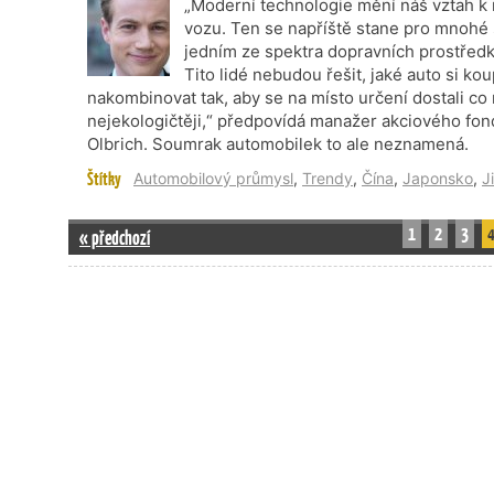
„Moderní technologie mění náš vztah k mo
vozu. Ten se napříště stane pro mnohé 
jedním ze spektra dopravních prostředk
Tito lidé nebudou řešit, jaké auto si ko
nakombinovat tak, aby se na místo určení dostali co 
nejekologičtěji,“ předpovídá manažer akciového fo
Olbrich. Soumrak automobilek to ale neznamená.
Štítky
Automobilový průmysl
,
Trendy
,
Čína
,
Japonsko
,
J
1
2
3
« předchozí