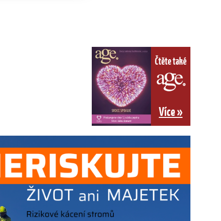
Čtěte také
Více »