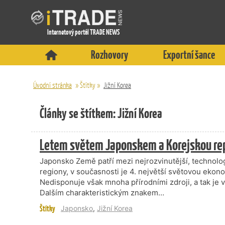
Internetový portál TRADE NEWS
Rozhovory
Exportní šance
Úvodní stránka
»
Štítky
»
Jižní Korea
Články se štítkem: Jižní Korea
Letem světem Japonskem a Korejskou re
Japonsko Země patří mezi nejrozvinutější, technolo
regiony, v současnosti je 4. největší světovou eko
Nedisponuje však mnoha přírodními zdroji, a tak je v
Dalším charakteristickým znakem…
Štítky
Japonsko
,
Jižní Korea