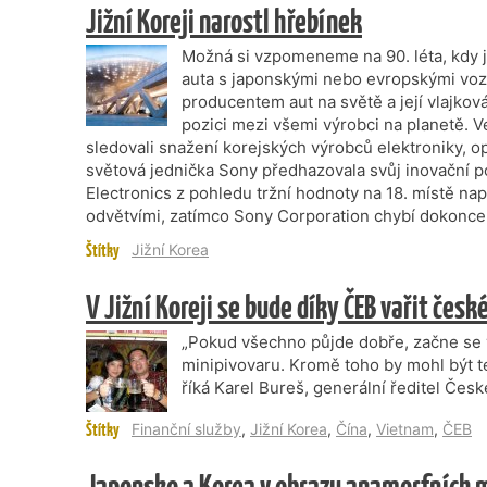
Jižní Koreji narostl hřebínek
Možná si vzpomeneme na 90. léta, kdy
auta s japonskými nebo evropskými vozy
producentem aut na světě a její vlajkov
pozici mezi všemi výrobci na planetě. 
sledovali snažení korejských výrobců elektroniky, o
světová jednička Sony předhazovala svůj inovační p
Electronics z pohledu tržní hodnoty na 18. místě na
odvětvími, zatímco Sony Corporation chybí dokonce i
Štítky
Jižní Korea
V Jižní Koreji se bude díky ČEB vařit česk
„Pokud všechno půjde dobře, začne se v
minipivovaru. Kromě toho by mohl být te
říká Karel Bureš, generální ředitel Čes
Štítky
Finanční služby
,
Jižní Korea
,
Čína
,
Vietnam
,
ČEB
Japonsko a Korea v obrazu anamorfních 