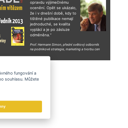
opravdu výjimečnému
ocenění. Opět se ukázalo,
že i v dnešní době, kdy to
tištěné publikace nemají
jednoduché, se kvalita
vyplácí a je po zásluze
odměněna.“
Prof. Hermann Simon, přední světový odborník
na podnikové strategie, marketing a tvorbu cen
hy
rávného fungování a
 po souhlasu. Můžete
hny