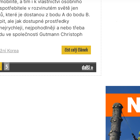
bilitě, a tím i k vlastnictví osobního
spotřebitele v rozvinutém světě jen
ů, které je dostanou z bodu A do bodu B.
upit, ale jak dostupné prostředky
nejrychleji, nejpohodlněji a nebo třeba
ndu ve společnosti Gutmann Christoph
číst celý článek
ižní Korea
4
5
další »