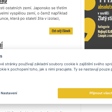
sti ostatních zemí. Japonsko se třetím
velmi vyspělou zemí, o čemž například
ce, která po staletí žila v izolaci,
číst celý článek
ní
reign Studies se vyučuje pětačtyřicet
s
. „Ze 150 absolventů bakalářského studia
Exportní tr
oborem zabývat tak nanejvýš pět
é stránky používají základní soubory cookie k zajištění svého sp
, jeho historií a kulturou. Své znalosti
kie k pochopení toho, jak s nimi pracujete. Ty se nastavují pouze
ká Ivana Bozděchová. Nedávno jsme využili
ejím dvouapůlletém angažmá profesorky na
číst celý článek
Nastavení
Přijmout všec