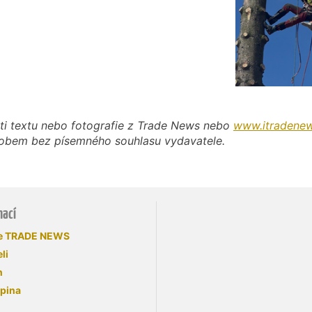
ti textu nebo fotografie z Trade News nebo
www.itradenew
působem bez písemného souhlasu vydavatele.
mací
se TRADE NEWS
li
n
upina