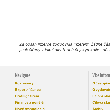
Za obsah inzerce zodpovídá inzerent. Žádné čás
jinak šířeny v jakékoliv formě či jakýmkoliv z
Navigace
Více infor
Rozhovory
O časopi
Exportní šance
O vydavate
Profiliga firem
Ediční plá
Finance a pojištění
Cílová sk
Nové technologie
Archiv