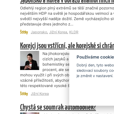
Odlehlý region plný extrémů se těší značné pozorno
největším HDP na světě je hospodářskou velmocí a 
svědčí nejvyšší naděje dožití. Země vycházejícího slun
představuje dnes jednoho z…
Štítky
Japonsko
,
Jižní Korea
,
KLDR
Korejci jsou vstřícní, ale korejské si chrá
Na jihokorejské Hankuk University of Fo
Používáme cookie
cizích jazyků a jedním z nich je čeština
bohemistiky se bude v budoucnu tímto 
Dobrý den, tyto webov
procent, ale seznámí se s českým světem
sledovací soubory coo
mohou využít i při svých obchodních aktivitách,“ ří
je změnit v nastavení.
vzácné příležitosti, abychom si s ní popovídali o j
této respektované vysoké škole.
Štítky
Jižní Korea
Chystá se soumrak automobilek?