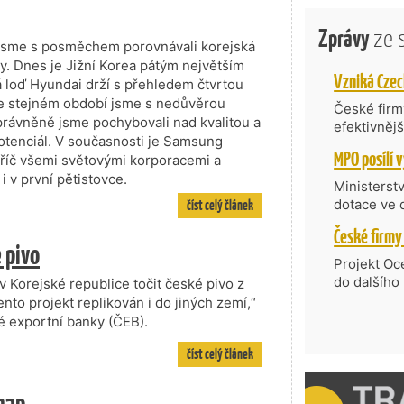
Zprávy
ze 
 jsme s posměchem porovnávali korejská
. Dnes je Jižní Korea pátým největším
á loď Hyundai drží s přehledem čtvrtou
Ve stejném období jsme s nedůvěrou
České firmy
právněně jsme pochybovali nad kvalitou a
efektivněj
otenciál. V současnosti je Samsung
státní age
příč všemi světovými korporacemi a
kompetenc
 v první pětistovce.
nabídne je
Ministerst
zahraniční
číst celý článek
dotace ve 
Transfer, 
Technologi
é pivo
požadující
Projekt Oc
Částkou 63
do dalšího
 Korejské republice točit české pivo z
hodnocenýc
firmy opět 
nto projekt replikován i do jiných zemí,“
umělé inte
vyzdvihuje
ké exportní banky (ČEB).
do vývoje 
prosazují s
zásobníku 
číst celý článek
přispívají
podpořeno 
nejen ekon
příběh.
map