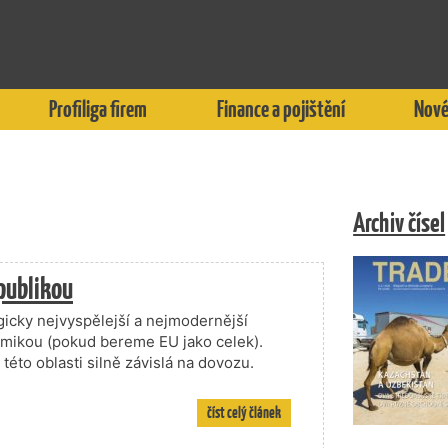
Profiliga firem
Finance a pojištění
Nové
Archiv čísel
publikou
gicky nejvyspělejší a nejmodernější
nomikou (pokud bereme EU jako celek).
 této oblasti silně závislá na dovozu.
číst celý článek