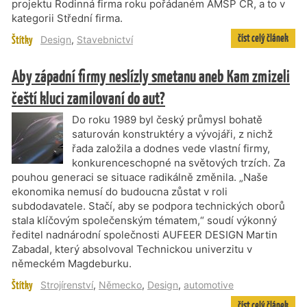
projektu Rodinná firma roku pořádaném AMSP ČR, a to v
kategorii Střední firma.
číst celý článek
Štítky
Design
,
Stavebnictví
Aby západní firmy neslízly smetanu aneb Kam zmizeli
čeští kluci zamilovaní do aut?
Do roku 1989 byl český průmysl bohatě
saturován konstruktéry a vývojáři, z nichž
řada založila a dodnes vede vlastní firmy,
konkurenceschopné na světových trzích. Za
pouhou generaci se situace radikálně změnila. „Naše
ekonomika nemusí do budoucna zůstat v roli
subdodavatele. Stačí, aby se podpora technických oborů
stala klíčovým společenským tématem,“ soudí výkonný
ředitel nadnárodní společnosti AUFEER DESIGN Martin
Zabadal, který absolvoval Technickou univerzitu v
německém Magdeburku.
Štítky
Strojírenství
,
Německo
,
Design
,
automotive
číst celý článek