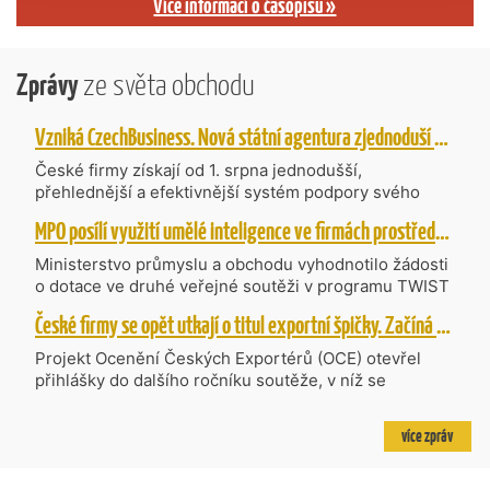
Více informací o časopisu »
Zprávy
ze světa obchodu
Vzniká CzechBusiness. Nová státní agentura zjednoduší podporu českých firem
České firmy získají od 1. srpna jednodušší,
přehlednější a efektivnější systém podpory svého
podnikání. Vzniká nová státní agentura
MPO posílí využití umělé inteligence ve firmách prostřednictvím 40 projektů z programu TWIST
CzechBusiness, která propojuje dosavadní
kompetence agentur CzechTrade a CzechInvest.
Ministerstvo průmyslu a obchodu vyhodnotilo žádosti
Firmám nabídne jednoho partnera pro rozvoj od
o dotace ve druhé veřejné soutěži v programu TWIST
inovací až po zahraniční expanzi.
– Transfer, Výzkum, Vývoj a Inovace pro Strategické
České firmy se opět utkají o titul exportní špičky. Začíná další ročník Ocenění Českých Exportérů
Technologie, do které bylo podáno 318 návrhů
projektů požadujících dotaci o celkovém objemu 4,27
Projekt Ocenění Českých Exportérů (OCE) otevřel
mld. Kč. Částkou 630 mil. Kč bude podpořeno čtyřicet
přihlášky do dalšího ročníku soutěže, v níž se
nejlépe hodnocených projektů zaměřených na
úspěšné ryze české firmy opět utkají o prestižní titul.
výzkum v oblasti umělé inteligence a její aplikace do
Projekt dlouhodobě vyzdvihuje, podporuje a oceňuje
více zpráv
podnikových procesů a do vývoje nových produktů na
podniky, které úspěšně prosazují své produkty a
trhu. Další jsou připraveny v zásobníku a více než 30 z
služby na zahraničních trzích a přispívají k růstu
nich ještě může být následně podpořeno v závislosti
domácí ekonomiky. O vítězích rozhodnou nejen