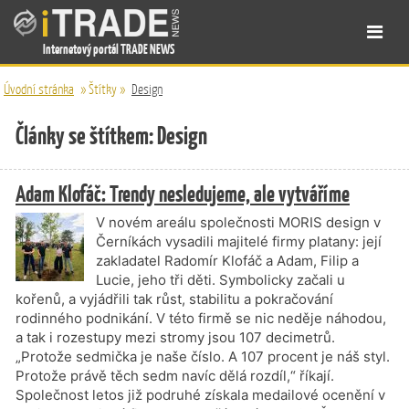
Internetový portál TRADE NEWS
Úvodní stránka
»
Štítky
»
Design
Články se štítkem: Design
Adam Klofáč: Trendy nesledujeme, ale vytváříme
V novém areálu společnosti MORIS design v
Černíkách vysadili majitelé firmy platany: její
zakladatel Radomír Klofáč a Adam, Filip a
Lucie, jeho tři děti. Symbolicky začali u
kořenů, a vyjádřili tak růst, stabilitu a pokračování
rodinného podnikání. V této firmě se nic neděje náhodou,
a tak i rozestupy mezi stromy jsou 107 decimetrů.
„Protože sedmička je naše číslo. A 107 procent je náš styl.
Protože právě těch sedm navíc dělá rozdíl,“ říkají.
Společnost letos již podruhé získala medailové ocenění v