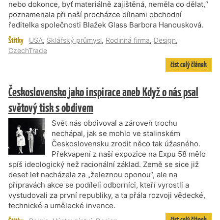
nebo dokonce, byť materiálně zajištěná, neměla co dělat,“
poznamenala při naší procházce dílnami obchodní
ředitelka společnosti Blažek Glass Barbora Hanousková.
Štítky
USA
,
Sklářský průmysl
,
Rodinná firma
,
Design
,
CzechTrade
číst celý článek
Československo jako inspirace aneb Když o nás psal
světový tisk s obdivem
Svět nás obdivoval a zároveň trochu
nechápal, jak se mohlo ve stalinském
Československu zrodit něco tak úžasného.
Překvapení z naší expozice na Expu 58 mělo
spíš ideologický než racionální základ. Země se sice již
deset let nacházela za „železnou oponou“, ale na
přípravách akce se podíleli odborníci, kteří vyrostli a
vystudovali za první republiky, a ta přála rozvoji vědecké,
technické a umělecké invence.
číst celý článek