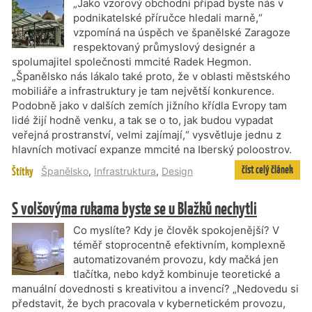
„Jako vzorový obchodní případ byste nás v
podnikatelské příručce hledali marně,“
vzpomíná na úspěch ve španělské Zaragoze
respektovaný průmyslový designér a
spolumajitel společnosti mmcité Radek Hegmon.
„Španělsko nás lákalo také proto, že v oblasti městského
mobiliáře a infrastruktury je tam největší konkurence.
Podobně jako v dalších zemích jižního křídla Evropy tam
lidé žijí hodně venku, a tak se o to, jak budou vypadat
veřejná prostranství, velmi zajímají,“ vysvětluje jednu z
hlavních motivací expanze mmcité na Iberský poloostrov.
číst celý článek
Štítky
Španělsko
,
Infrastruktura
,
Design
S volšovýma rukama byste se u Blažků nechytli
Co myslíte? Kdy je člověk spokojenější? V
téměř stoprocentně efektivním, komplexně
automatizovaném provozu, kdy mačká jen
tlačítka, nebo když kombinuje teoretické a
manuální dovednosti s kreativitou a invencí? „Nedovedu si
představit, že bych pracovala v kybernetickém provozu,