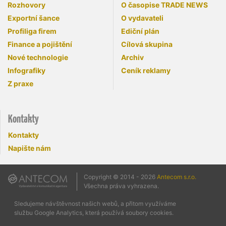
Rozhovory
O časopise TRADE NEWS
Exportní šance
O vydavateli
Profiliga firem
Ediční plán
Finance a pojištění
Cílová skupina
Nové technologie
Archiv
Infografiky
Ceník reklamy
Z praxe
Kontakty
Kontakty
Napište nám
Copyright © 2014 - 2026
Antecom s.r.o.
Všechna práva vyhrazena.
Sledujeme návštěvnost našich webů, a přitom využíváme
službu Google Analytics, která používá soubory cookies.