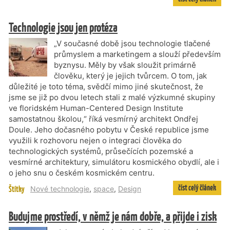
Technologie jsou jen protéza
„V současné době jsou technologie tlačené
průmyslem a marketingem a slouží především
byznysu. Měly by však sloužit primárně
člověku, který je jejich tvůrcem. O tom, jak
důležité je toto téma, svědčí mimo jiné skutečnost, že
jsme se již po dvou letech stali z malé výzkumné skupiny
ve floridském Human-Centered Design Institute
samostatnou školou,“ říká vesmírný architekt Ondřej
Doule. Jeho dočasného pobytu v České republice jsme
využili k rozhovoru nejen o integraci člověka do
technologických systémů, průsečících pozemské a
vesmírné architektury, simulátoru kosmického obydlí, ale i
o jeho snu o českém kosmickém centru.
číst celý článek
Štítky
Nové technologie
,
space
,
Design
Budujme prostředí, v němž je nám dobře, a přijde i zisk