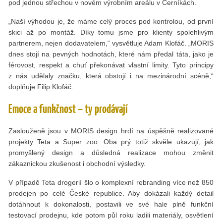
pod jednou střechou v novém výrobním areálu v Černíkách.
„Naší výhodou je, že máme celý proces pod kontrolou, od první
skici až po montáž. Díky tomu jsme pro klienty spolehlivým
partnerem, nejen dodavatelem,“ vysvětluje Adam Klofáč. „MORIS
dnes stojí na pevných hodnotách, které nám předal táta, jako je
férovost, respekt a chuť překonávat vlastní limity. Tyto principy
z nás udělaly značku, která obstojí i na mezinárodní scéně,“
doplňuje Filip Klofáč.
Emoce a funkčnost – ty prodávají
Zaslouženě jsou v MORIS design hrdí na úspěšně realizované
projekty Teta a Super zoo. Oba prý totiž skvěle ukazují, jak
promyšlený design a důsledná realizace mohou změnit
zákaznickou zkušenost i obchodní výsledky.
V případě Teta drogerií šlo o komplexní rebranding více než 850
prodejen po celé České republice. Aby dokázali každý detail
dotáhnout k dokonalosti, postavili ve své hale plně funkční
testovací prodejnu, kde potom půl roku ladili materiály, osvětlení