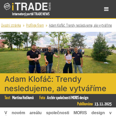
Internetový portál TRADE NEWS
Úvodní stránka
»
Profiliga firem
»
Adam Klofáč: Trendy nesledujeme, ale vytváříme
Adam Klofáč: Trendy
nesledujeme, ale vytváříme
Text
Martina Hošková
Foto
Archiv společnosti MORIS design
Publikováno
13. 11. 2025
V novém areálu společnosti MORIS design v