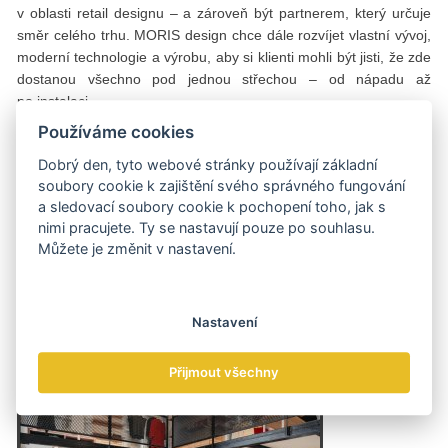
v oblasti retail designu – a zároveň být partnerem, který určuje
směr celého trhu. MORIS design chce dále rozvíjet vlastní vývoj,
moderní technologie a výrobu, aby si klienti mohli být jisti, že zde
dostanou všechno pod jednou střechou – od nápadu až
po instalaci.
Používáme cookies
Celý retail dnes prochází výraznou proměnou, jedním z trendů je
budování samoobslužných nebo hybridních prodejen 24/7, které
Dobrý den, tyto webové stránky používají základní
budou přibývat i v Česku. „Budoucnost obchodu vidíme
soubory cookie k zajištění svého správného fungování
v propojení designu, technologie a emocí. Prodejny se budou dál
a sledovací soubory cookie k pochopení toho, jak s
měnit – od klasických pultů k samoobslužným a hybridním
nimi pracujete. Ty se nastavují pouze po souhlasu.
Můžete je změnit v nastavení.
formátům 24/7, které zákazníkům nabídnou maximální pohodlí,“
předvídá Adam Klofáč. MORIS design už dnes spolupracuje
na projektech, které spojují AI, chytré senzory a bezobslužné
zóny, typickým příkladem je samoobslužný Fanbutik AC Sparta
Nastavení
Praha na Letné.
Přijmout všechny