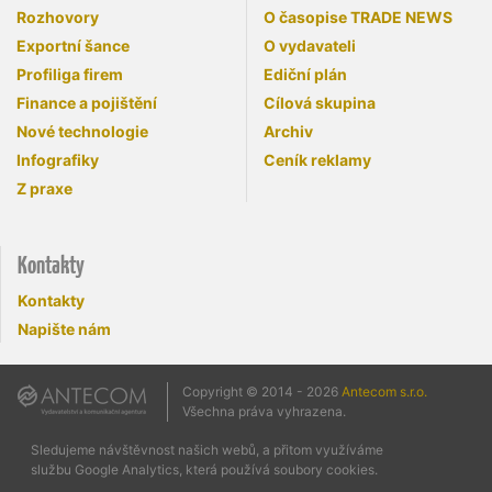
Rozhovory
O časopise TRADE NEWS
Exportní šance
O vydavateli
Profiliga firem
Ediční plán
Finance a pojištění
Cílová skupina
Nové technologie
Archiv
Infografiky
Ceník reklamy
Z praxe
Kontakty
Kontakty
Napište nám
Copyright © 2014 - 2026
Antecom s.r.o.
Všechna práva vyhrazena.
Sledujeme návštěvnost našich webů, a přitom využíváme
službu Google Analytics, která používá soubory cookies.