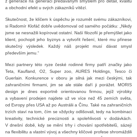
z generace na generaci předávaným smyslem pro detail, kvalitu
a obchodní efekt u svých zákazníků vítězí.
Skutečnost, že klíčem k úspěchu je rozumět svému zákazníkovi,
si Radomír Klofáč dobře uvědomoval od samého počátku: „Nikdy
jsme se nesnažili kopírovat ostatní. Naší filozofií je přemýšlet jako
klient, pochopit jeho byznys a vytvořit řešení, které mu přinese
skutečný výsledek. Každý náš projekt musí dávat smysl
především jemu.“
Mezi partnery této ryze české rodinné firmy patří značky jako
Teta, Kaufland, O2, Super zoo, AURES Holdings, Tesco či
Guerlain. Konkurence v oboru je silná jak mezi českými, tak
zahraničními firmami, jim se ale stále daří ji porážet. MORIS
design je dnes exportně orientovanou firmou, jejíž výrobky
a vybavení prodejen najdete už ve více než 45 zemích světa,
od Evropy přes USA až po Austrálii a Čínu. Také na zahraničních
trzích staví na tom, čím se vždycky odlišovali, tedy na kombinaci
kreativity, technické preciznosti a spolehlivosti v dodávkách.
V dnešní době, kdy se mění trhy i chování spotřebitelů, sázejí
na flexibilitu a vlastní vývoj a všechny klíčové profese shromáždili