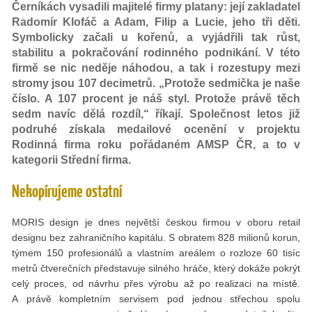
Černíkách vysadili majitelé firmy platany: její zakladatel
Radomír Klofáč a Adam, Filip a Lucie, jeho tři děti.
Symbolicky začali u kořenů, a vyjádřili tak růst,
stabilitu a pokračování rodinného podnikání. V této
firmě se nic neděje náhodou, a tak i rozestupy mezi
stromy jsou 107 decimetrů. „Protože sedmička je naše
číslo. A 107 procent je náš styl. Protože právě těch
sedm navíc dělá rozdíl,“ říkají. Společnost letos již
podruhé získala medailové ocenění v projektu
Rodinná firma roku pořádaném AMSP ČR, a to v
kategorii Střední firma.
Nekopírujeme ostatní
MORIS design je dnes největší českou firmou v oboru retail
designu bez zahraničního kapitálu. S obratem 828 milionů korun,
týmem 150 profesionálů a vlastním areálem o rozloze 60 tisíc
metrů čtverečních představuje silného hráče, který dokáže pokrýt
celý proces, od návrhu přes výrobu až po realizaci na místě.
A právě kompletním servisem pod jednou střechou spolu