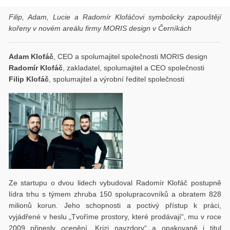
Filip, Adam, Lucie a Radomír Klofáčovi symbolicky zapouštějí
kořeny v novém areálu firmy MORIS design v Černíkách
Adam Klofáč
, CEO a spolumajitel společnosti MORIS design
Radomír Klofáč
, zakladatel, spolumajitel a CEO společnosti
Filip Klofáč
, spolumajitel a výrobní ředitel společnosti
Ze startupu o dvou lidech vybudoval Radomír Klofáč postupně
lídra trhu s týmem zhruba 150 spolupracovníků a obratem 828
milionů korun. Jeho schopnosti a poctivý přístup k práci,
vyjádřené v heslu „Tvoříme prostory, které prodávají“, mu v roce
2009 přinesly ocenění „Krizi navzdory“ a opakovaně i titul