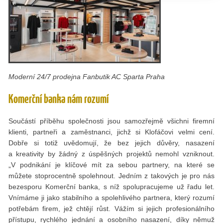
Moderní 24/7 prodejna Fanbutik AC Sparta Praha
Komerční banka nám rozumí
Součástí příběhu společnosti jsou samozřejmě všichni firemní
klienti, partneři a zaměstnanci, jichž si Klofáčovi velmi cení.
Dobře si totiž uvědomují, že bez jejich důvěry, nasazení
a kreativity by žádný z úspěšných projektů nemohl vzniknout.
„V podnikání je klíčové mít za sebou partnery, na které se
můžete stoprocentně spolehnout. Jedním z takových je pro nás
bezesporu Komerční banka, s níž spolupracujeme už řadu let.
Vnímáme ji jako stabilního a spolehlivého partnera, který rozumí
potřebám firem, jež chtějí růst. Vážím si jejich profesionálního
přístupu, rychlého jednání a osobního nasazení, díky němuž