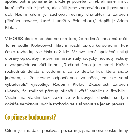
společnosti a pomáhá tam, kde je potřeba. „Přebrali jsme firmu,
která měla silné jméno, ale cítili jsme zodpovědnost ji posunout
dál. Naším cílem je zachovat rodinný charakter a zároveň
přinášet inovace, které ji udrží v čele oboru,“ doplňuje Adam
Klofáč.
V MORIS design se shodnou na tom, že rodinná firma má duši.
To je podle Klofáčových hlavní rozdíl oproti korporacím, kde
často rozhodují víc čísla než lidé. Ve své firmě společně usilují
o pravý opak: aby na prvním místě stály vždycky hodnoty, vztahy
a zodpovědnost vůči lidem. „Rodinná firma je o srdci. Každé
rozhodnutí děláte s vědomím, že se dotýká lidí, které znáte
jménem, a že nesete odpovědnost za něco, co jste sami
vybudovali,“ vysvětluje Radomír Klofáč. Zkušenosti zároveň
ukázaly, že rodinný přístup přináší i větší stabilitu a flexibilitu.
Všichni na vlastní kůži zažili, že v krizových chvílích se tým
dokáže semknout, rychle rozhodovat a táhnout za jeden provaz.
Co přinese budoucnost?
Cílem je i nadále posilovat pozici nejvýznamnější české firmy