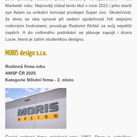
Marketér roku. Nejnověji získal tento titul v roce 2021 i jeho starší
syn Adam za unikátní koncept prodejen Super zoo. Skutečnost,
že dnes se oba synové při vedení společnosti řídí stejnými
rodinnými hodnotami, považuje Radomír Klofáč za svůj největší
úspěch. A do rodinného podnikání se plánuje zapojit i dcera
Lucie, která je zatím studentkou designu.
MORIS design s.r.o.
Rodinná firma roku
AMSP ČR 2025
Kategorie Střední firma - 2. místo
Česká rodinná firma založená roku 1997. Dnes je jedničkou