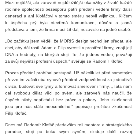
Mezi nejtěžší, ale zároveň nejdůležitější okamžiky v životě každé
rodinné společnosti bezesporu patří předání vedení firmy další
generaci a ani Klofáčovi v tomto směru nebyli výjimkou. Klíčem
k úspěchu prý byla otevřená komunikace, důvěra a jasná
představa o tom, že firma musí žít dál, nezávisle na jedné osobě.
„Od začátku jsem věděl, že MORIS design nechci jen předat, ale
chci, aby dál rostl. Adam a Filip vyrostli v prostředí firmy, znají její
DNA a hodnoty, na kterých stojí. To, že ji dnes vedou, považuji
za svůj největší profesní úspěch,“ svěřuje se Radomír Klofáč.
Proces předání probíhal postupně. Už několik let před samotným
převzetím začali oba synové přebírat zodpovědnost za jednotlivé
divize, budovat své týmy a formovat směřování firmy. „Táta nám
dal svobodu dělat věci po svém, ale zároveň nás naučil, že
úspěch nikdy nepřichází bez práce a pokory. Jeho zkušenosti
jsou pro nás stále neocenitelné,“ popisuje prožitou zkušenost
Filip Klofáč.
Dnes má Radomír Klofáč především roli mentora a strategického
poradce, stojí po boku svým synům, sleduje další rozvoj