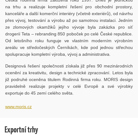
na trhu a realizuje kompletní řešení pro obchodní prostory,
kanceláře a další komerční interiéry (včetně exteriérů), od návrhu
přes vývoj, testování a výrobu až po samotnou instalaci. Jedním
ze zlomových okamžiků jejího vývoje byla zakázka pro síť
drogerií Teta – rebranding 850 poboček po celé České republice.
Od letošního roku funguje ve vlastním moderním výrobním
areálu ve středočeských Černíkách, kde pod jednou střechou
spolupracuje kompletní výroba, vývoj a administrativa.
Designová řešení společnosti získala již přes 90 mezinárodních
ocenění za kreativitu, design a technické zpracování. Letos byla
již podruhé oceněna titulem Rodinná firma roku. MORIS design
pravidelně realizuje projekty v celé Evropě a své výrobky
exportuje do 45 zemí celého světa.
www.moris.cz
Exportní trhy