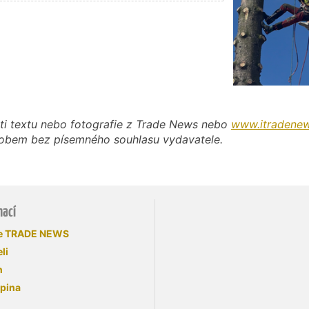
ti textu nebo fotografie z Trade News nebo
www.itradenew
působem bez písemného souhlasu vydavatele.
mací
se TRADE NEWS
li
n
upina