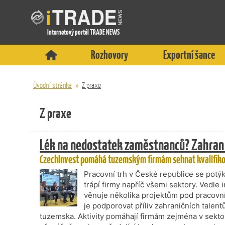
Internetový portál TRADE NEWS
Rozhovory
Exportní šance
Úvodní stránka
»
Z praxe
Z praxe
Lék na nedostatek zaměstnanců? Zahrani
CzechInvest pomáhá tuzemským firmám sehnat kvalifikov
Pracovní trh v České republice se pot
trápí firmy napříč všemi sektory. Vedle
věnuje několika projektům pod pracovní
je podporovat příliv zahraničních talent
tuzemska. Aktivity pomáhají firmám zejména v sekto