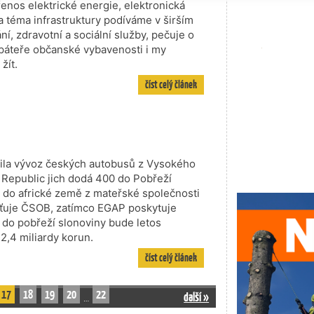
nos elektrické energie, elektronická
a téma infrastruktury podíváme v širším
í, zdravotní a sociální služby, pečuje o
 páteře občanské vybavenosti i my
žít.
číst celý článek
řila vývoz českých autobusů z Vysokého
 Republic jich dodá 400 do Pobřeží
e do africké země z mateřské společnosti
išťuje ČSOB, zatímco EGAP poskytuje
t do pobřeží slonoviny bude letos
,4 miliardy korun.
číst celý článek
17
18
19
20
22
další »
…