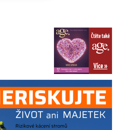
Čtěte také
Více »