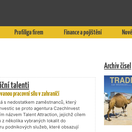
Profiliga firem
Finance a pojištění
Nové
Archiv čísel
ční talenti
anou pracovní sílu v zahraničí
ýká s nedostatkem zaměstnanců, který
 investic se proto agentura CzechInvest
m názvem Talent Attraction, jejichž cílem
ů z několika vybraných lokalit do
ru podnikových služeb, které obsazují