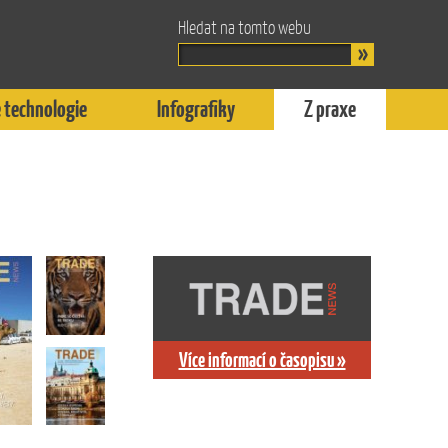
Hledat na tomto webu
 technologie
Infografiky
Z praxe
Více informací o časopisu »