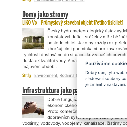
Domy jako stromy
LIKO-Vo – Průmyslový stavební objekt třetího tisíciletí
Český hydrometeorologický ústav vydal
konstatoval deficit srážek v míře běžné
posledních let. Jako by každý rok pršel
zhoršujícími podmínkami pro zasakován
rychlostí dostáváme do situace, kdy v našich povr
dostatek kvalitní vody. A na tom zatím bohužel nic 
Používáme cookie
májovém období.
Dobrý den, tyto webov
Štítky
Environment
,
Rodinná firma
sledovací soubory coo
je změnit v nastavení.
Infrastruktura jako páteř společnosti
Dobře fungující a moderní infrastruktu
ekonomického rozvoje a zároveň kvalitn
Proto Komerční banka hrdě financuje pro
dopravních systémů přes vozový park p
vodárny, vodovody, vodojemy, kanalizace, čistírny 