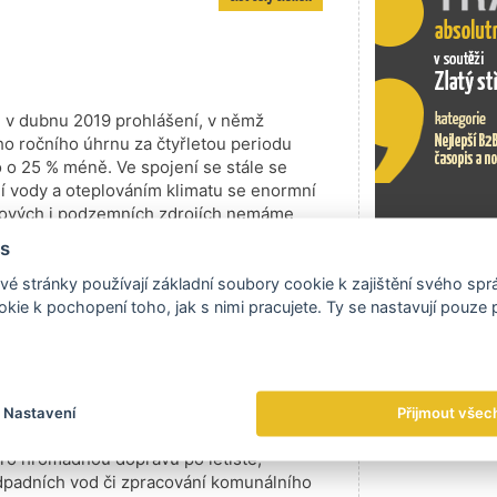
 v dubnu 2019 prohlášení, v němž
ho ročního úhrnu za čtyřletou periodu
o o 25 % méně. Ve spojení se stále se
í vody a oteplováním klimatu se enormní
chových i podzemních zdrojích nemáme
nemění ani bohaté srážky v letošním
s
Exportní tr
é stránky používají základní soubory cookie k zajištění svého sp
číst celý článek
kie k pochopení toho, jak s nimi pracujete. Ty se nastavují pouze
ra je základním předpokladem
ějšího života a spokojenosti obyvatel.
Nastavení
Přijmout všec
jekty od výstavby silnic, mostů,
ro hromadnou dopravu po letiště,
odpadních vod či zpracování komunálního