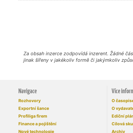
Za obsah inzerce zodpovídá inzerent. Žádné čás
jinak šířeny v jakékoliv formě či jakýmkoliv z
Navigace
Více infor
Rozhovory
O časopi
Exportní šance
O vydavate
Profiliga firem
Ediční plá
Finance a pojištění
Cílová sk
Nové technologie
Archiv