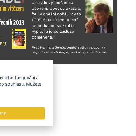
opravdu výjimečnému
ocenění. Opět se ukázalo,
že i v dnešní době, kdy to
tištěné publikace nemají
jednoduché, se kvalita
vyplácí a je po zásluze
odměněna.“
Prof. Hermann Simon, přední světový odborník
na podnikové strategie, marketing a tvorbu cen
hy
rávného fungování a
 po souhlasu. Můžete
hny