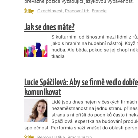
převážně pozice vyžadující jazykovou vybavenost.
Štítky
CzechInvest
,
Pracovní trh
,
Francie
Jak se dnes máte?
S kulturními odlišnostmi mezi lidmi z rů
jako s hraním na hudební nástroj. Když n
hudba. Ale běda, pokud se jej chopí ně
tkadla.
Lucie Spáčilová: Aby se firmě vedlo dobř
komunikovat
Lidé jsou dnes nejen v českých firmách
nezaměstnanost na jednu stranu přines
stranu s ní přišli do podniků často i nekv
Spáčilová, expertka na budování produkt
společnosti Performia snaží vnášet do oblasti perso
Štítky
Personalistika
,
Pracovní trh