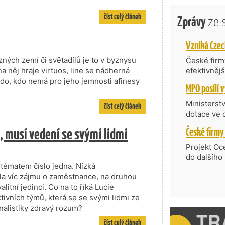
číst celý článek
Zprávy
ze 
zných zemí či světadílů je to v byznysu
České firmy
a něj hraje virtuos, line se nádherná
efektivněj
státní age
kdo, kdo nemá pro jeho jemnosti afinesy
kompetenc
nabídne je
Ministerst
číst celý článek
zahraniční
dotace ve 
Transfer, 
e, musí vedení se svými lidmi
Technologi
požadující
Projekt Oc
Částkou 63
do dalšího
hodnocenýc
 tématem číslo jedna. Nízká
firmy opět 
umělé inte
la víc zájmu o zaměstnance, na druhou
vyzdvihuje
do vývoje 
alitní jedinci. Co na to říká Lucie
prosazují s
zásobníku 
přispívají
ivních týmů, která se se svými lidmi ze
podpořeno 
nejen ekon
nalistiky zdravý rozum?
příběh.
číst celý článek