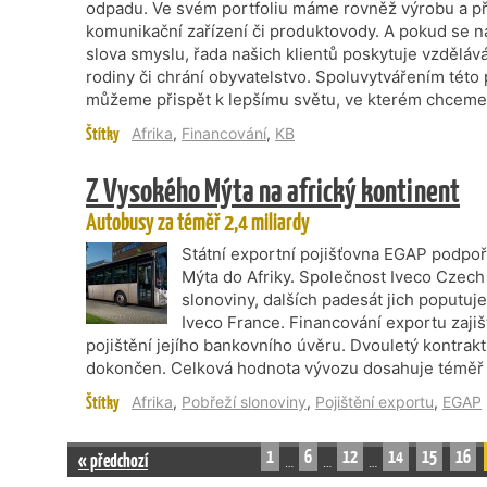
odpadu. Ve svém portfoliu máme rovněž výrobu a pře
komunikační zařízení či produktovody. A pokud se n
slova smyslu, řada našich klientů poskytuje vzděláván
rodiny či chrání obyvatelstvo. Spoluvytvářením této
můžeme přispět k lepšímu světu, ve kterém chceme 
Štítky
Afrika
,
Financování
,
KB
Z Vysokého Mýta na africký kontinent
Autobusy za téměř 2,4 miliardy
Státní exportní pojišťovna EGAP podpo
Mýta do Afriky. Společnost Iveco Czech
slonoviny, dalších padesát jich poputuj
Iveco France. Financování exportu zaj
pojištění jejího bankovního úvěru. Dvouletý kontrak
dokončen. Celková hodnota vývozu dosahuje téměř 2
Štítky
Afrika
,
Pobřeží slonoviny
,
Pojištění exportu
,
EGAP
1
6
12
14
15
16
« předchozí
…
…
…