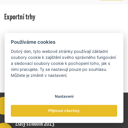
trhu. Další jsou připraveny v zásobníku a více než 30 z
služby na zahraničních trzích a přispívají k růstu
nich ještě může být následně podpořeno v závislosti
domácí ekonomiky. O vítězích rozhodnou nejen
na přípravě rozpočtu na rok 2027.
Exportní trhy
ekonomické výsledky, ale také silný podnikatelský
příběh.
Používáme cookies
Dobrý den, tyto webové stránky používají základní
soubory cookie k zajištění svého správného fungování
a sledovací soubory cookie k pochopení toho, jak s
nimi pracujete. Ty se nastavují pouze po souhlasu.
Můžete je změnit v nastavení.
Nastavení
Přijmout všechny