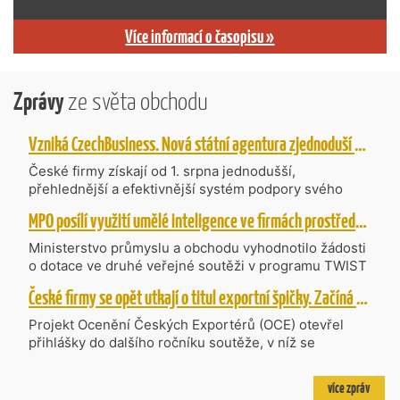
Více informací o časopisu »
Zprávy
ze světa obchodu
Vzniká CzechBusiness. Nová státní agentura zjednoduší podporu českých firem
České firmy získají od 1. srpna jednodušší,
přehlednější a efektivnější systém podpory svého
podnikání. Vzniká nová státní agentura
MPO posílí využití umělé inteligence ve firmách prostřednictvím 40 projektů z programu TWIST
CzechBusiness, která propojuje dosavadní
kompetence agentur CzechTrade a CzechInvest.
Ministerstvo průmyslu a obchodu vyhodnotilo žádosti
Firmám nabídne jednoho partnera pro rozvoj od
o dotace ve druhé veřejné soutěži v programu TWIST
inovací až po zahraniční expanzi.
– Transfer, Výzkum, Vývoj a Inovace pro Strategické
České firmy se opět utkají o titul exportní špičky. Začíná další ročník Ocenění Českých Exportérů
Technologie, do které bylo podáno 318 návrhů
projektů požadujících dotaci o celkovém objemu 4,27
Projekt Ocenění Českých Exportérů (OCE) otevřel
mld. Kč. Částkou 630 mil. Kč bude podpořeno čtyřicet
přihlášky do dalšího ročníku soutěže, v níž se
nejlépe hodnocených projektů zaměřených na
úspěšné ryze české firmy opět utkají o prestižní titul.
výzkum v oblasti umělé inteligence a její aplikace do
Projekt dlouhodobě vyzdvihuje, podporuje a oceňuje
více zpráv
podnikových procesů a do vývoje nových produktů na
podniky, které úspěšně prosazují své produkty a