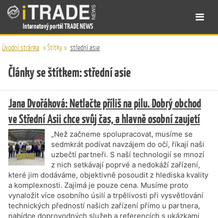
Internetový portál TRADE NEWS
Úvodní stránka
»
Štítky
»
střední asie
Články se štítkem: střední asie
Jana Dvořáková: Netlačte příliš na pilu. Dobrý obchod
ve Střední Asii chce svůj čas, a hlavně osobní zaujetí
„Než začneme spolupracovat, musíme se
sedmkrát podívat navzájem do očí, říkají naši
uzbečtí partneři. S naší technologií se mnozí
z nich setkávají poprvé a nedokáží zařízení,
které jim dodáváme, objektivně posoudit z hlediska kvality
a komplexnosti. Zajímá je pouze cena. Musíme proto
vynaložit více osobního úsilí a trpělivosti při vysvětlování
technických předností našich zařízení přímo u partnera,
nabídce doprovodných služeb a referencích s ukázkami