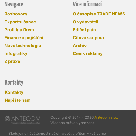
Navigace
Více informací
Rozhovory
O časopise TRADE NEWS
Exportní šance
O vydavateli
Profiliga firem
Ediční plán
Finance a pojištění
Cílová skupina
Nové technologie
Archiv
Infografiky
Ceník reklamy
Z praxe
Kontakty
Kontakty
Napište nám
Copyright © 2014 - 2026
Antecom s.r.o.
Všechna práva vyhrazena.
Sledujeme návštěvnost našich webů, a přitom využíváme