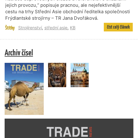
jejich provozu,“ popisuje pracnou, ale nejefektivnější
cestu na trhy Střední Asie obchodní ředitelka společnosti
Frýdlantské strojírny – TR Jana Dvořáková.
číst celý článek
Štítky
Strojírenství
,
střední asie
,
KB
Archiv čísel