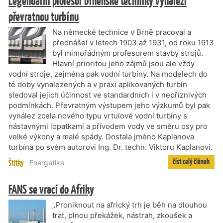
Legendární profesor brněnské techniky vynalezl
převratnou turbínu
Na německé technice v Brně pracoval a
přednášel v letech 1903 až 1931, od roku 1913
byl mimořádným profesorem stavby strojů.
Hlavní prioritou jeho zájmů jsou ale vždy
vodní stroje, zejména pak vodní turbíny. Na modelech do
té doby vynalezených a v praxi aplikovaných turbín
sledoval jejich účinnost ve standardních i v nepříznivých
podmínkách. Převratným výstupem jeho výzkumů byl pak
vynález zcela nového typu vrtulové vodní turbíny s
nástavnými lopatkami a přívodem vody ve směru osy pro
velké výkony a malé spády. Dostala jméno Kaplanova
turbína po svém autorovi Ing. Dr. techn. Viktoru Kaplanovi.
číst celý článek
Štítky
Energetika
FANS se vrací do Afriky
„Proniknout na africký trh je běh na dlouhou
trať, plnou překážek, nástrah, zkoušek a