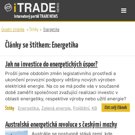
Internetový portál TRADE NEWS
Úvodní stránka
»
Štítky
»
Energetika
Články se štítkem: Energetika
Jak na investice do energetických úspor?
Prošli jsme obdobím změn legislativního prostředí a
ukončení provozní podpory většiny nových výroben
elektrické energie. Na co se má podle vás v současné
době zaměřit společnost zvažující realizaci investic v
oblasti energetiky, respektive výroby nebo užití energie?
číst celý článek
Štítky
Energetika
,
Zelená energie
,
Pojištění
,
KB
Australská energetická revoluce s českými mozky
Austrálie se postupně stává zemí, kde