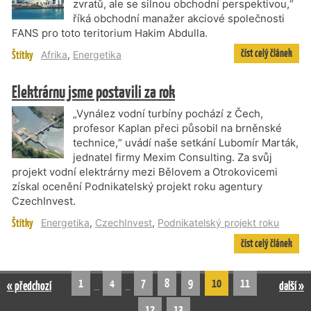
zvratů, ale se silnou obchodní perspektivou,“
říká obchodní manažer akciové společnosti
FANS pro toto teritorium Hakim Abdulla.
číst celý článek
Štítky
Afrika
,
Energetika
Elektrárnu jsme postavili za rok
„Vynález vodní turbíny pochází z Čech,
profesor Kaplan přeci působil na brněnské
technice,“ uvádí naše setkání Lubomír Marták,
jednatel firmy Mexim Consulting. Za svůj
projekt vodní elektrárny mezi Bělovem a Otrokovicemi
získal ocenění Podnikatelský projekt roku agentury
CzechInvest.
Štítky
Energetika
,
CzechInvest
,
Podnikatelský projekt roku
číst celý článek
1
4
7
8
9
10
11
« předchozí
další »
…
…
12
13