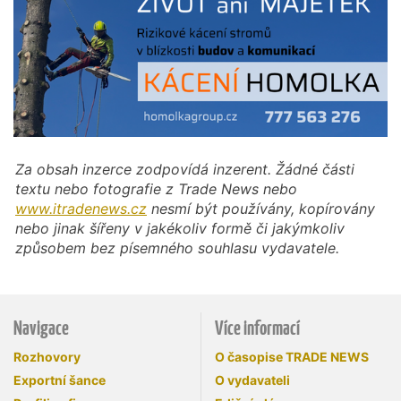
Za obsah inzerce zodpovídá inzerent. Žádné části
textu nebo fotografie z Trade News nebo
www.itradenews.cz
nesmí být používány, kopírovány
nebo jinak šířeny v jakékoliv formě či jakýmkoliv
způsobem bez písemného souhlasu vydavatele.
Navigace
Více informací
Rozhovory
O časopise TRADE NEWS
Exportní šance
O vydavateli