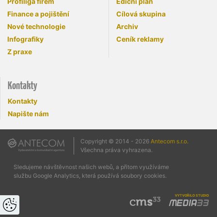
Profiliga firem
Ediční plán
Finance a pojištění
Cílová skupina
Nové technologie
Archiv
Infografiky
Ceník reklamy
Z praxe
Kontakty
Kontakty
Napište nám
Copyright © 2014 - 2026
Antecom s.r.o.
Všechna práva vyhrazena.
Sledujeme návštěvnost našich webů, a přitom využíváme
službu Google Analytics, která používá soubory cookies.
vytvořilo studio