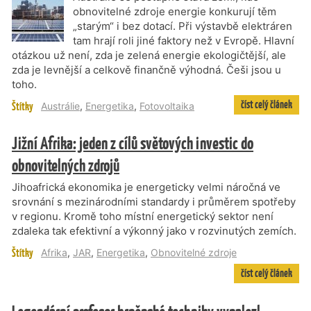
obnovitelné zdroje energie konkurují těm
„starým“ i bez dotací. Při výstavbě elektráren
tam hrají roli jiné faktory než v Evropě. Hlavní
otázkou už není, zda je zelená energie ekologičtější, ale
zda je levnější a celkově finančně výhodná. Češi jsou u
toho.
číst celý článek
Štítky
Austrálie
,
Energetika
,
Fotovoltaika
Jižní Afrika: jeden z cílů světových investic do
obnovitelných zdrojů
Jihoafrická ekonomika je energeticky velmi náročná ve
srovnání s mezinárodními standardy i průměrem spotřeby
v regionu. Kromě toho místní energetický sektor není
zdaleka tak efektivní a výkonný jako v rozvinutých zemích.
Štítky
Afrika
,
JAR
,
Energetika
,
Obnovitelné zdroje
číst celý článek