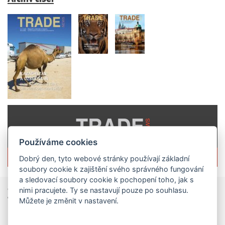
Používáme cookies
Více informací o časopisu »
Dobrý den, tyto webové stránky používají základní
soubory cookie k zajištění svého správného fungování
a sledovací soubory cookie k pochopení toho, jak s
Zprávy
ze světa obchodu
nimi pracujete. Ty se nastavují pouze po souhlasu.
Můžete je změnit v nastavení.
Vzniká CzechBusiness. Nová státní agentura zjednoduší podporu českých firem