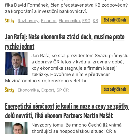
říká David Formánek, člen představenstva KB zodpovědný
za korporátní a investiční bankovnictví.
číst celý článek
Štítky
Rozhovory
,
Finance
,
Ekonomika
,
ESG
,
KB
Jan Rafaj: Naše ekonomika ztrácí dech, musíme proto
rychle jednat
Jan Rafaj se stal prezidentem Svazu průmyslu
a dopravy ČR letos v květnu, zrovna v době,
kdy ekonomika stagnuje a firmám klesají
zakázky. Hovoříme s ním v předvečer
Mezinárodního strojírenského veletrhu.
číst celý článek
Štítky
Ekonomika
,
Export
,
SP ČR
Energetická náročnost je koulí na noze a ceny se zpátky
dolů nevrátí, říká ekonom Partners Martin Mašát
Navzdory tomu, že mnoho Čechů již vnímá
zhoršující se hospodářskou situaci ČR a