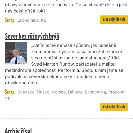
obavy z nové mutace koronaviru. Co se vlastně děje a jaký
nás čeká příští rok?
číst celý článek
Štítky
Ekonomika
,
KB
Sever bez růžových brýlí
„Zatím jsme nenašli způsob, jak úspěšně
zkombinovat systém sociálního zabezpečení
s co nejnižší mírou nezaměstnanosti,“ říká
Švéd Marten Runow, zakladatel a majitel
mezinárodní společnosti Performia. Spolu s ním jsme se
podívali na severské ekonomiky z mediálně méně
obvyklého úhlu.
Štítky
Švédsko
,
Finsko
,
Norsko
,
Dánsko
,
Ekonomika
,
Pracovní
trh
číst celý článek
Archiv čísel