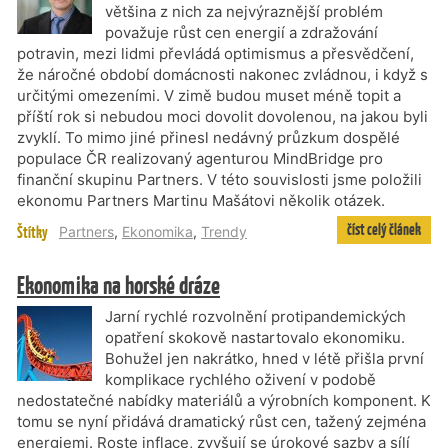
většina z nich za nejvýraznější problém
považuje růst cen energií a zdražování
potravin, mezi lidmi převládá optimismus a přesvědčení,
že náročné období domácnosti nakonec zvládnou, i když s
určitými omezeními. V zimě budou muset méně topit a
příští rok si nebudou moci dovolit dovolenou, na jakou byli
zvyklí. To mimo jiné přinesl nedávný průzkum dospělé
populace ČR realizovaný agenturou MindBridge pro
finanční skupinu Partners. V této souvislosti jsme položili
ekonomu Partners Martinu Mašátovi několik otázek.
číst celý článek
Štítky
Partners
,
Ekonomika
,
Trendy
Ekonomika na horské dráze
Jarní rychlé rozvolnění protipandemických
opatření skokově nastartovalo ekonomiku.
Bohužel jen nakrátko, hned v létě přišla první
komplikace rychlého oživení v podobě
nedostatečné nabídky materiálů a výrobních komponent. K
tomu se nyní přidává dramatický růst cen, tažený zejména
energiemi. Roste inflace, zvyšují se úrokové sazby a sílí