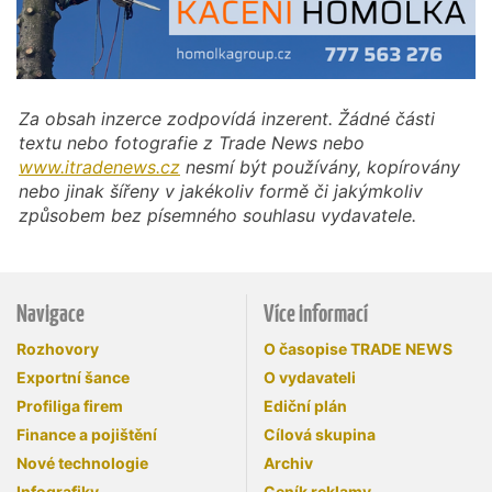
Za obsah inzerce zodpovídá inzerent. Žádné části
textu nebo fotografie z Trade News nebo
www.itradenews.cz
nesmí být používány, kopírovány
nebo jinak šířeny v jakékoliv formě či jakýmkoliv
způsobem bez písemného souhlasu vydavatele.
Navigace
Více informací
Rozhovory
O časopise TRADE NEWS
Exportní šance
O vydavateli
Profiliga firem
Ediční plán
Finance a pojištění
Cílová skupina
Nové technologie
Archiv
Infografiky
Ceník reklamy