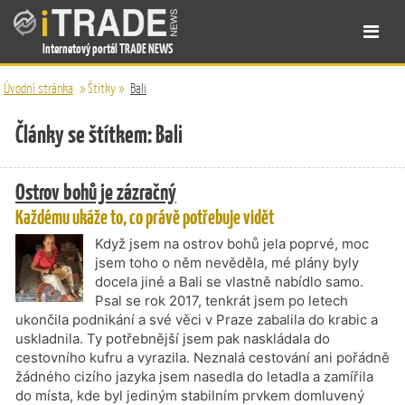
Internetový portál TRADE NEWS
Úvodní stránka
»
Štítky
»
Bali
Články se štítkem: Bali
Ostrov bohů je zázračný
Každému ukáže to, co právě potřebuje vidět
Když jsem na ostrov bohů jela poprvé, moc
jsem toho o něm nevěděla, mé plány byly
docela jiné a Bali se vlastně nabídlo samo.
Psal se rok 2017, tenkrát jsem po letech
ukončila podnikání a své věci v Praze zabalila do krabic a
uskladnila. Ty potřebnější jsem pak naskládala do
cestovního kufru a vyrazila. Neznalá cestování ani pořádně
žádného cizího jazyka jsem nasedla do letadla a zamířila
do místa, kde byl jediným stabilním prvkem domluvený