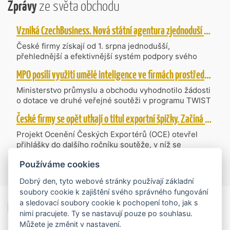
Zprávy
ze světa obchodu
Vzniká CzechBusiness. Nová státní agentura zjednoduší podporu českých firem
České firmy získají od 1. srpna jednodušší,
přehlednější a efektivnější systém podpory svého
podnikání. Vzniká nová státní agentura
MPO posílí využití umělé inteligence ve firmách prostřednictvím 40 projektů z programu TWIST
CzechBusiness, která propojuje dosavadní
kompetence agentur CzechTrade a CzechInvest.
Ministerstvo průmyslu a obchodu vyhodnotilo žádosti
Firmám nabídne jednoho partnera pro rozvoj od
o dotace ve druhé veřejné soutěži v programu TWIST
inovací až po zahraniční expanzi.
– Transfer, Výzkum, Vývoj a Inovace pro Strategické
České firmy se opět utkají o titul exportní špičky. Začíná další ročník Ocenění Českých Exportérů
Technologie, do které bylo podáno 318 návrhů
projektů požadujících dotaci o celkovém objemu 4,27
Projekt Ocenění Českých Exportérů (OCE) otevřel
mld. Kč. Částkou 630 mil. Kč bude podpořeno čtyřicet
přihlášky do dalšího ročníku soutěže, v níž se
nejlépe hodnocených projektů zaměřených na
úspěšné ryze české firmy opět utkají o prestižní titul.
výzkum v oblasti umělé inteligence a její aplikace do
Používáme cookies
Projekt dlouhodobě vyzdvihuje, podporuje a oceňuje
více zpráv
podnikových procesů a do vývoje nových produktů na
podniky, které úspěšně prosazují své produkty a
Dobrý den, tyto webové stránky používají základní
trhu. Další jsou připraveny v zásobníku a více než 30 z
služby na zahraničních trzích a přispívají k růstu
soubory cookie k zajištění svého správného fungování
nich ještě může být následně podpořeno v závislosti
domácí ekonomiky. O vítězích rozhodnou nejen
na přípravě rozpočtu na rok 2027.
a sledovací soubory cookie k pochopení toho, jak s
Exportní trhy
ekonomické výsledky, ale také silný podnikatelský
nimi pracujete. Ty se nastavují pouze po souhlasu.
příběh.
Můžete je změnit v nastavení.