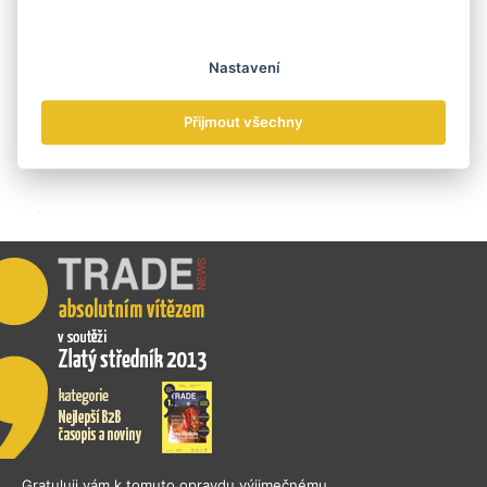
Nastavení
Přijmout všechny
„Gratuluji vám k tomuto opravdu výjimečnému