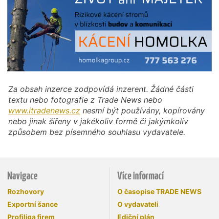
Za obsah inzerce zodpovídá inzerent. Žádné části
textu nebo fotografie z Trade News nebo
www.itradenews.cz
nesmí být používány, kopírovány
nebo jinak šířeny v jakékoliv formě či jakýmkoliv
způsobem bez písemného souhlasu vydavatele.
Navigace
Více informací
Rozhovory
O časopise TRADE NEWS
Exportní šance
O vydavateli
Profiliga firem
Ediční plán