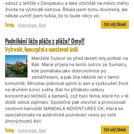
odvoz z letiště v Denpasaru a také útočiště na měsíc mého
života na východě ostrova. Říkala jsem tomu dovolená, ale
někde uvnitř jsem tušila, že to bude něco víc.
číst celý článek
Štítky
Indonésie
,
Bali
Podnikání lážo plážo z pláže? Omyl!
Vytrvalé, koncepční a soustavné úsilí
Manželé Dubovi se před deseti lety potkali na
Bali. Marie přijela na tento ostrov ze Sumatry,
kde pomáhala jako dobrovolnice po
zemětřesení, a pak žila několik let v tamní
komunitě. Miroslav plánoval splnit si sen a vyzkoušet život
na druhém konci světa. Bali ho přilákalo velkou
koncentrací léčitelů a šamanů, což bylo téma, které ho v té
době velice zajímalo. Společně pak otevřeli a provozovali
cestovní kancelář MANDALA ADVENTURES CK, která se
specializovala na autentické poznávací cesty po celé
jihovýchodní Asii.
číst celý článek
Štítky
Indonésie
,
Bali