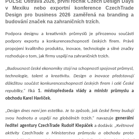
PULSE Ostrava 2026, první ročník Czech Design Days
v Mexiku nebo exportní konference CzechTrade
Design pro business 2026 zaměřená na branding a
budování značek na zahraničních trzích.
Podpora designu a kreativních průmyslů je přirozenou součástí
podpory exportu a konkurenceschopnosti českých firem. Právě
propojení kvalitního produktu, inovace, technologie a silné značky
rozhoduje o tom, jak firmy uspějí na zahraničních trzích.
„Budoucnost české ekonomiky stojí na schopnosti spojovat průmysl,
technologie, talent a kreativitu. Design a inovace představují
důležitou součást konkurenceschopnosti českých firem i celé České
republiky,“
říká
1. místopředseda vlády a
ministr průmyslu a
obchodu Karel Havlíček.
„Design dnes není jen estetika. Je to způsob, jak české firmy budují
svou hodnotu a uspějí na globálních trzích.”
navazuje
generální
ředitel agentury CzechTrade Rudolf Klepáček
a dodává:
„Květnové
aktivity CzechTrade a Ministerstva průmyslu a obchodu proto