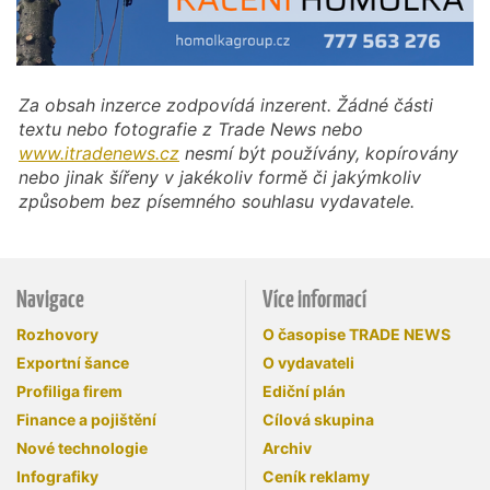
Za obsah inzerce zodpovídá inzerent. Žádné části
textu nebo fotografie z Trade News nebo
www.itradenews.cz
nesmí být používány, kopírovány
nebo jinak šířeny v jakékoliv formě či jakýmkoliv
způsobem bez písemného souhlasu vydavatele.
Navigace
Více informací
Rozhovory
O časopise TRADE NEWS
Exportní šance
O vydavateli
Profiliga firem
Ediční plán
Finance a pojištění
Cílová skupina
Nové technologie
Archiv
Infografiky
Ceník reklamy