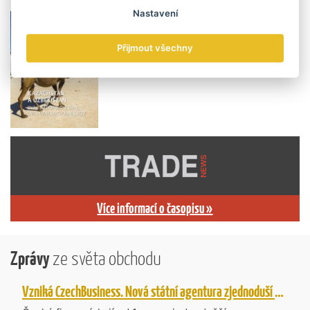
Nastavení
Přijmout všechny
Více informací o časopisu »
Zprávy
ze světa obchodu
Vzniká CzechBusiness. Nová státní agentura zjednoduší podporu českých firem