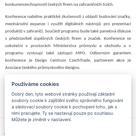
konkurenceschopnosti českých firem na zahraničních trzích.
Konference nabídne praktické zkušenosti z oblasti budování značky,
mezinárodní expanze i využití digitálních nástrojů pro prezentaci
produktů v zahraničí. Součástí programu bude také panelová diskuse
s představiteli úspěšných českých firem a značek. Konference se
uskuteční v prostorách Ministerstva průmyslu a obchodu a v
programu vystoupí také zástupci MPO. Odborným garantem
konference je Design Centrum CzechTrade, partnerem akce je
Asociace českého průmyslového designu.
Zapojení MPO a CzechTrade do květnových designových aktivit je
Používáme cookies
součástí širší podpory kreativních průmyslů, internacionalizace
Dobrý den, tyto webové stránky používají základní
českých firem a budování značky České republiky jako země
soubory cookie k zajištění svého správného fungování
kvalitního průmyslového designu, technologického know-how a
a sledovací soubory cookie k pochopení toho, jak s
inovativního podnikání.
nimi pracujete. Ty se nastavují pouze po souhlasu.
Můžete je změnit v nastavení.
Archiv čísel