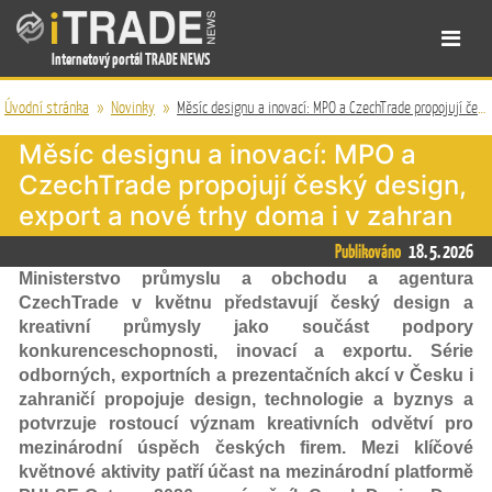
Internetový portál TRADE NEWS
Úvodní stránka
»
Novinky
»
Měsíc designu a inovací: MPO a CzechTrade propojují český design, export a nové trhy doma i v zahran
Měsíc designu a inovací: MPO a
CzechTrade propojují český design,
export a nové trhy doma i v zahran
Publikováno
18. 5. 2026
Ministerstvo průmyslu a obchodu a agentura
CzechTrade v květnu představují český design a
kreativní průmysly jako součást podpory
konkurenceschopnosti, inovací a exportu. Série
odborných, exportních a prezentačních akcí v Česku i
zahraničí propojuje design, technologie a byznys a
potvrzuje rostoucí význam kreativních odvětví pro
mezinárodní úspěch českých firem. Mezi klíčové
květnové aktivity patří účast na mezinárodní platformě