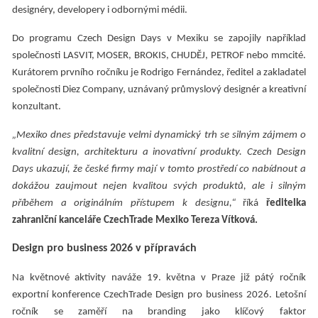
designéry, developery i odbornými médii.
Do programu Czech Design Days v Mexiku se zapojily například
společnosti LASVIT, MOSER, BROKIS, CHUDĚJ, PETROF nebo mmcité.
Kurátorem prvního ročníku je Rodrigo Fernández, ředitel a zakladatel
společnosti Diez Company, uznávaný průmyslový designér a kreativní
konzultant.
„Mexiko dnes představuje velmi dynamický trh se silným zájmem o
kvalitní design, architekturu a inovativní produkty. Czech Design
Days ukazují, že české firmy mají v tomto prostředí co nabídnout a
dokážou zaujmout nejen kvalitou svých produktů, ale i silným
příběhem a originálním přístupem k designu,“
říká
ředitelka
zahraniční kanceláře CzechTrade Mexiko Tereza Vítková.
Design pro business 2026 v přípravách
Na květnové aktivity naváže 19. května v Praze již pátý ročník
exportní konference CzechTrade Design pro business 2026. Letošní
ročník se zaměří na branding jako klíčový faktor