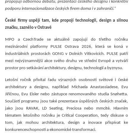
propojují odbornou debatu, prezentaci českého designu i konkrétní
podporu internacionalizace českých firem doma i v zahraničí.“
České firmy uspějí tam, kde propojí technologii, design a silnou
značku, zaznělo v Ostravě
MPO a CzechTrade se aktuálně zapojují do třetího ročníku
mezinárodní platformy PULSE Ostrava 2026, která se koná v
industriálních prostorách GONG v Dolních Vítkovicích. PULSE patří
mezi nejvýznamnější akce svého druhu ve střední Evropě a vytváří
prostor pro setkávání architektury, designu, technologií a byznysu.
Letošní ročník přivítal řadu výrazných osobností světové i české
architektury a designu, například Michaela Anastassiadese, Evu
Jiřičnou, Evu Eisler nebo zástupce renomovaného studia Snøhetta.
Součástí programu jsou také prezentace úspěšných českých značek,
jako jsou RAVAK, LD Seating, Preciosa nebo mmcité. Hlavním
tématem letošního ročníku je Critical Cooperation, tedy diskuse o
tom, jak mohou architektura, design a inovace přispívat ke
konkurenceschopnosti a ekonomické transformaci.