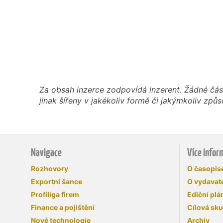
Za obsah inzerce zodpovídá inzerent. Žádné čás
jinak šířeny v jakékoliv formě či jakýmkoliv z
Navigace
Více infor
Rozhovory
O časopi
Exportní šance
O vydavate
Profiliga firem
Ediční plá
Finance a pojištění
Cílová sk
Nové technologie
Archiv