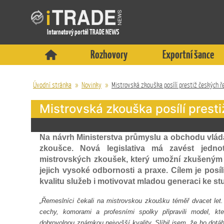
Internetový portál TRADE NEWS
Rozhovory
Exportní šance
Úvodní stránka
»
Novinky
»
Mistrovská zkouška posílí prestiž českých 
Mistrovská zkouška posílí prest
Na návrh Ministerstva průmyslu a obchodu vlád
zkoušce. Nová legislativa má zavést jedn
mistrovských zkoušek, který umožní zkušeným ř
jejich vysoké odbornosti a praxe. Cílem je posíl
kvalitu služeb i motivovat mladou generaci ke s
„Řemeslníci čekali na mistrovskou zkoušku téměř dvacet let
cechy, komorami a profesními spolky připravili model, kt
dobrovolnou známkou nejvyšší kvality. Slíbil jsem, že ho dotá