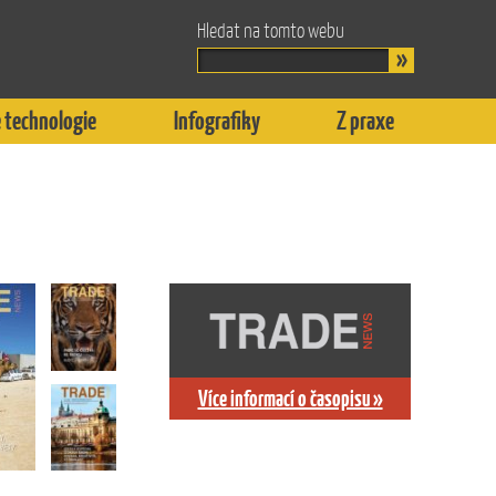
Hledat na tomto webu
 technologie
Infografiky
Z praxe
Více informací o časopisu »