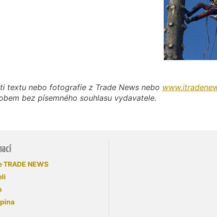
ti textu nebo fotografie z Trade News nebo
www.itradenew
působem bez písemného souhlasu vydavatele.
mací
se TRADE NEWS
li
n
upina