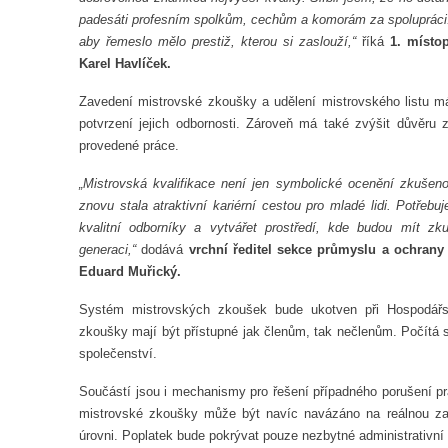
padesáti profesním spolkům, cechům a komorám za spolupráci. 
aby řemeslo mělo prestiž, kterou si zaslouží,“
říká
1. místop
Karel Havlíček.
Zavedení mistrovské zkoušky a udělení mistrovského listu má
potvrzení jejich odbornosti. Zároveň má také zvýšit důvěru z
provedené práce.
„Mistrovská kvalifikace není jen symbolické ocenění zkušeno
znovu stala atraktivní kariérní cestou pro mladé lidi. Potře
kvalitní odborníky a vytvářet prostředí, kde budou mít zku
generaci,“
dodává
vrchní ředitel sekce průmyslu a ochrany
Eduard Muřický.
Systém mistrovských zkoušek bude ukotven při Hospodář
zkoušky mají být přístupné jak členům, tak nečlenům. Počítá 
společenství.
Součástí jsou i mechanismy pro řešení případného porušení pr
mistrovské zkoušky může být navíc navázáno na reálnou za
úrovni. Poplatek bude pokrývat pouze nezbytné administrativní 