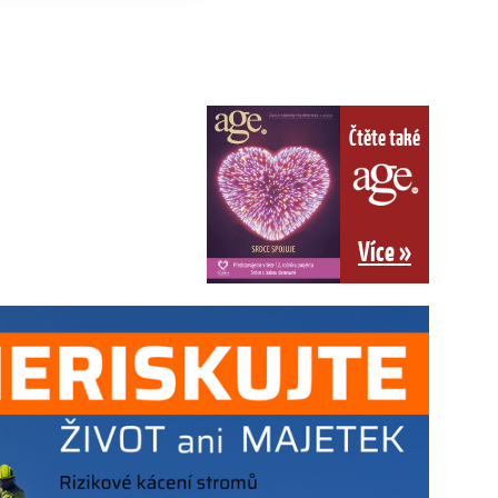
Čtěte také
Více »