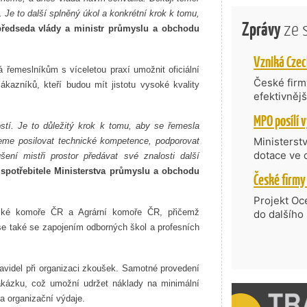
Je to další splněný úkol a konkrétní krok k tomu,
Zprávy
ze 
ředseda vlády a ministr průmyslu a obchodu
 řemeslníkům s víceletou praxí umožnit oficiální
České firmy
ákazníků, kteří budou mít jistotu vysoké kvality
efektivněj
státní age
kompetenc
stí. Je to důležitý krok k tomu, aby se řemesla
nabídne je
Ministerst
bujeme posilovat technické kompetence, podporovat
zahraniční
dotace ve 
šení mistři prostor předávat své znalosti další
Transfer, 
 spotřebitele Ministerstva průmyslu a obchodu
Technologi
požadující
Projekt Oc
Částkou 63
ské komoře ČR a Agrární komoře ČR, přičemž
do dalšího
hodnocenýc
firmy opět 
se také se zapojením odborných škol a profesních
umělé inte
vyzdvihuje
do vývoje 
prosazují s
zásobníku 
přispívají
avidel při organizaci zkoušek. Samotné provedení
podpořeno 
nejen ekon
kázku, což umožní udržet náklady na minimální
příběh.
a organizační výdaje.