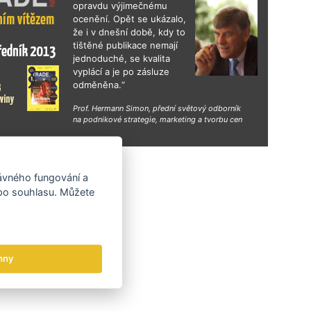
opravdu výjimečnému
ocenění. Opět se ukázalo,
že i v dnešní době, kdy to
tištěné publikace nemají
jednoduché, se kvalita
vyplácí a je po zásluze
odměněna.“
Prof. Hermann Simon, přední světový odborník
na podnikové strategie, marketing a tvorbu cen
hy
rávného fungování a
 po souhlasu. Můžete
hny