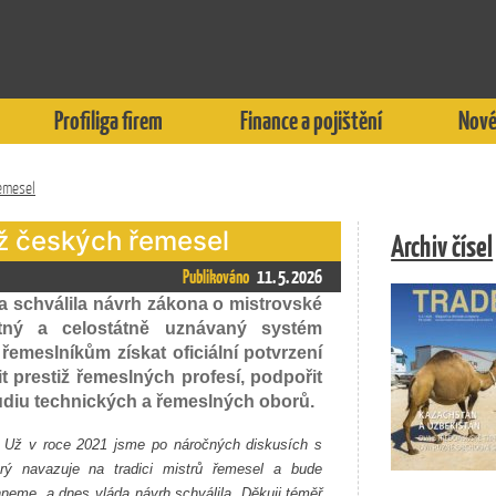
Profiliga firem
Finance a pojištění
Nové
řemesel
iž českých řemesel
Archiv čísel
Publikováno
11. 5. 2026
a schválila návrh zákona o mistrovské
otný a celostátně uznávaný systém
emeslníkům získat oficiální potvrzení
it prestiž řemeslných profesí, podpořit
tudiu technických a řemeslných oborů.
. Už v roce 2021 jsme po náročných diskusích s
erý navazuje na tradici mistrů řemesel a bude
hneme, a dnes vláda návrh schválila. Děkuji téměř