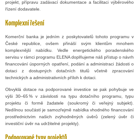
projekt, přípravu zadávací dokumentace a facilitaci výběrového
řízení dodavatele.
Komplexní řešení
Komerční banka je jedním z poskytovatelů tohoto programu v
České republice, ovšem přináší svým klientům mnohem
komplexnější nabídku. Vedle energetického poradenského
servisu v rámci programu ELENA doplňujeme náš přístup o návrh
financování úsporných opatření, podání a administraci žádosti o
dotaci z dostupných dotačních titulů včetně zpracování
technických a administrativních příloh k dotaci.
Obvyklá dotace na podporované investice se pak pohybuje ve
výši 30–65 % v závislosti na typu dotačního programu, typu
projektu či formě žadatele (soukromý či veřejný subjekt).
Nedílnou součástí je samozřejmě nabídka vhodného financování
prostřednictvím našich zvýhodněných úvěrů (zelený úvěr či
investiční úvěr na udržitelné projekty).
Podporované typy projektů