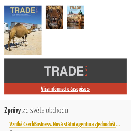
Více informací o časopisu »
Zprávy
ze světa obchodu
Vzniká CzechBusiness. Nová státní agentura zjednoduší podporu českých firem