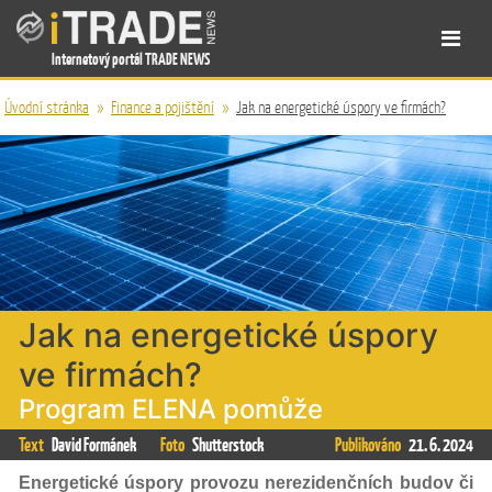
Internetový portál TRADE NEWS
Úvodní stránka
»
Finance a pojištění
»
Jak na energetické úspory ve firmách?
Jak na energetické úspory
ve firmách?
Program ELENA pomůže
Text
David Formánek
Foto
Shutterstock
Publikováno
21. 6. 2024
Energetické úspory provozu nerezidenčních budov či