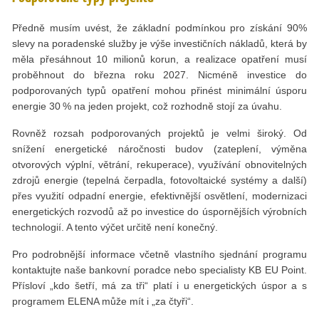
Předně musím uvést, že základní podmínkou pro získání 90%
slevy na poradenské služby je výše investičních nákladů, která by
měla přesáhnout 10 milionů korun, a realizace opatření musí
proběhnout do března roku 2027. Nicméně investice do
podporovaných typů opatření mohou přinést minimální úsporu
energie 30 % na jeden projekt, což rozhodně stojí za úvahu.
Rovněž rozsah podporovaných projektů je velmi široký. Od
snížení energetické náročnosti budov (zateplení, výměna
otvorových výplní, větrání, rekuperace), využívání obnovitelných
zdrojů energie (tepelná čerpadla, fotovoltaické systémy a další)
přes využití odpadní energie, efektivnější osvětlení, modernizaci
energetických rozvodů až po investice do úspornějších výrobních
technologií. A tento výčet určitě není konečný.
Pro podrobnější informace včetně vlastního sjednání programu
kontaktujte naše bankovní poradce nebo specialisty KB EU Point.
Přísloví „kdo šetří, má za tři“ platí i u energetických úspor a s
programem ELENA může mít i „za čtyři“.