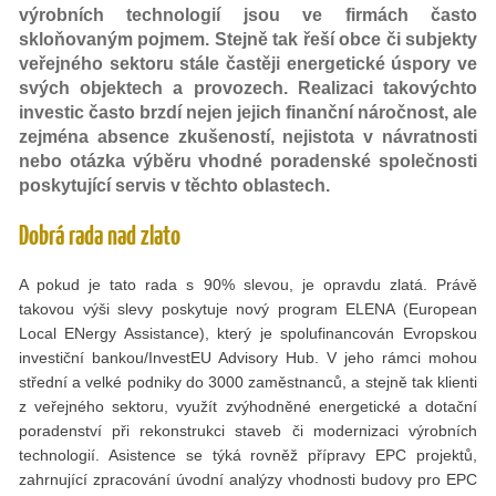
výrobních technologií jsou ve firmách často
skloňovaným pojmem. Stejně tak řeší obce či subjekty
veřejného sektoru stále častěji energetické úspory ve
svých objektech a provozech. Realizaci takovýchto
investic často brzdí nejen jejich finanční náročnost, ale
zejména absence zkušeností, nejistota v návratnosti
nebo otázka výběru vhodné poradenské společnosti
poskytující servis v těchto oblastech.
Dobrá rada nad zlato
A pokud je tato rada s 90% slevou, je opravdu zlatá. Právě
takovou výši slevy poskytuje nový program ELENA (European
Local ENergy Assistance), který je spolufinancován Evropskou
investiční bankou/InvestEU Advisory Hub. V jeho rámci mohou
střední a velké podniky do 3000 zaměstnanců, a stejně tak klienti
z veřejného sektoru, využít zvýhodněné energetické a dotační
poradenství při rekonstrukci staveb či modernizaci výrobních
technologií. Asistence se týká rovněž přípravy EPC projektů,
zahrnující zpracování úvodní analýzy vhodnosti budovy pro EPC