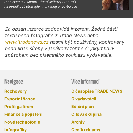
Prof. Hermann Simon, přední světový odborník
na podnikové strategie, marketing a tvorbu cen
Za obsah inzerce zodpovídá inzerent. Žádné části
textu nebo fotografie z Trade News nebo
www.itradenews.cz
nesmí být používány, kopírovány
nebo jinak šířeny v jakékoliv formě či jakýmkoliv
způsobem bez písemného souhlasu vydavatele.
Navigace
Více informací
Rozhovory
O časopise TRADE NEWS
Exportní šance
O vydavateli
Profiliga firem
Ediční plán
Finance a pojištění
Cílová skupina
Nové technologie
Archiv
Infografiky
Ceník reklamy