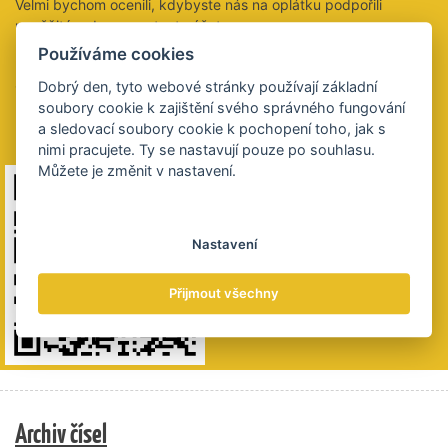
Velmi bychom ocenili, kdybyste nás na oplátku podpořili
peněžitým darem na tento účet:
2021853028/5500
Používáme cookies
QR kód obsahuje údaje k platbě. Výše částky je na vás,
Dobrý den, tyto webové stránky používají základní
budeme si vážit všech darovaných plateb.
soubory cookie k zajištění svého správného fungování
a sledovací soubory cookie k pochopení toho, jak s
Děkujeme 😊
nimi pracujete. Ty se nastavují pouze po souhlasu.
Můžete je změnit v nastavení.
Nastavení
Přijmout všechny
Archiv čísel