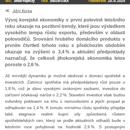
Text
Jakub Kopecký
Foto
Shutterstock
Publikováno
20. 6. 2024
Jižní Korea
Vývoj korejské ekonomiky v první polovině letošního
roku ukazuje na pozitivní trendy, které jsou výsledkem
vysokého tempa růstu exportu, především v oblasti
polovodičů. Srovnání hrubého domácího produktu v
prvním čtvrtletí tohoto roku s předchozím obdobím
ukazuje na zvýšení o 3,4 % a aktuální předpoklady
naznačují, že celkově jihokorejská ekonomika letos
poroste o 2,6 %.
Již mírnější dynamiku je možné sledovat v domácí spotřebě a
investicích. Zatímco spotřeba má předpokládaný růst pouze o
1,8 %, což je dáno vysokými úrokovými sazbami, investice do
zařízení očekávají nárůst o 2,2 %. Stavební investice však budou
ovlivněny poklesem na trhu s nemovitostmi a jejich propad je
odhadován na 1,4 %. K tomuto mírnému růstu spotřeby přispěje
také stagnace reálné kupní síly způsobená růstem
spotřebitelských cen, který se podle aktuálních odhadů bude v
letošním roce pohybovat na hodnotě 2,6 %. S postupným