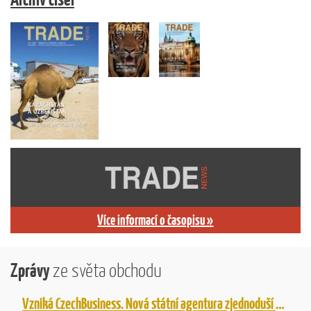
Více informací o časopisu »
Zprávy
ze světa obchodu
Vzniká CzechBusiness. Nová státní agentura zjednoduší podporu českých firem