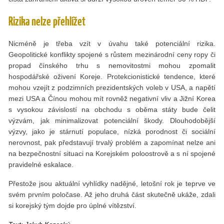
Rizika nelze přehlížet
Nicméně je třeba vzít v úvahu také potenciální rizika.
Geopolitické konflikty spojené s růstem mezinárodní ceny ropy či
propad čínského trhu s nemovitostmi mohou zpomalit
hospodářské oživení Koreje. Protekcionistické tendence, které
mohou vzejít z podzimních prezidentských voleb v USA, a napětí
mezi USA a Čínou mohou mít rovněž negativní vliv a Jižní Korea
s vysokou závislostí na obchodu s oběma státy bude čelit
výzvám, jak minimalizovat potenciální škody. Dlouhodobější
výzvy, jako je stárnutí populace, nízká porodnost či sociální
nerovnost, pak představují trvalý problém a zapomínat nelze ani
na bezpečnostní situaci na Korejském poloostrově a s ní spojené
pravidelné eskalace.
Přestože jsou aktuální vyhlídky nadějné, letošní rok je teprve ve
svém prvním poločase. Až jeho druhá část skutečně ukáže, zdali
si korejský tým dojde pro úplné vítězství.