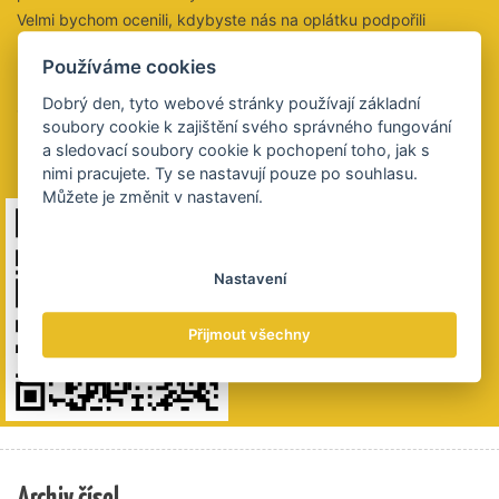
Velmi bychom ocenili, kdybyste nás na oplátku podpořili
peněžitým darem na tento účet:
Používáme cookies
2021853028/5500
Dobrý den, tyto webové stránky používají základní
QR kód obsahuje údaje k platbě. Výše částky je na vás,
soubory cookie k zajištění svého správného fungování
budeme si vážit všech darovaných plateb.
a sledovací soubory cookie k pochopení toho, jak s
Děkujeme 😊
nimi pracujete. Ty se nastavují pouze po souhlasu.
Můžete je změnit v nastavení.
Nastavení
Přijmout všechny
Archiv čísel