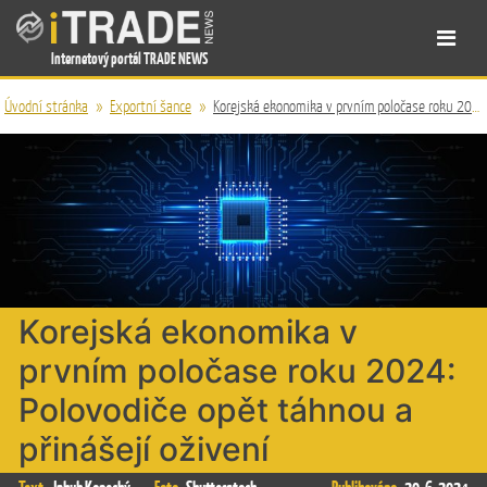
Internetový portál TRADE NEWS
Úvodní stránka
»
Exportní šance
»
Korejská ekonomika v prvním poločase roku 2024: Polovodiče opět táhnou a přinášejí oživení
Korejská ekonomika v
prvním poločase roku 2024:
Polovodiče opět táhnou a
přinášejí oživení