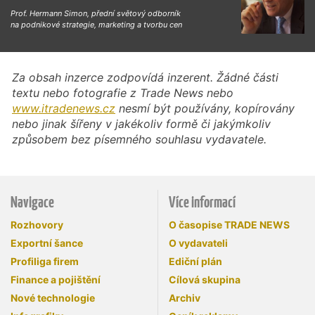
Prof. Hermann Simon, přední světový odborník
na podnikové strategie, marketing a tvorbu cen
Za obsah inzerce zodpovídá inzerent. Žádné části
textu nebo fotografie z Trade News nebo
www.itradenews.cz
nesmí být používány, kopírovány
nebo jinak šířeny v jakékoliv formě či jakýmkoliv
způsobem bez písemného souhlasu vydavatele.
Navigace
Více informací
Rozhovory
O časopise TRADE NEWS
Exportní šance
O vydavateli
Profiliga firem
Ediční plán
Finance a pojištění
Cílová skupina
Nové technologie
Archiv