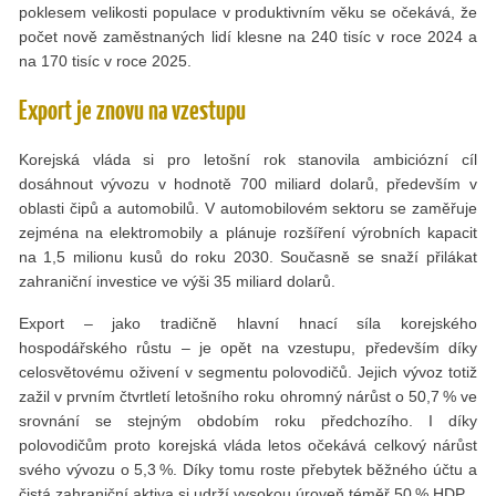
poklesem velikosti populace v produktivním věku se očekává, že
počet nově zaměstnaných lidí klesne na 240 tisíc v roce 2024 a
na 170 tisíc v roce 2025.
Export je znovu na vzestupu
Korejská vláda si pro letošní rok stanovila ambiciózní cíl
dosáhnout vývozu v hodnotě 700 miliard dolarů, především v
oblasti čipů a automobilů. V automobilovém sektoru se zaměřuje
zejména na elektromobily a plánuje rozšíření výrobních kapacit
na 1,5 milionu kusů do roku 2030. Současně se snaží přilákat
zahraniční investice ve výši 35 miliard dolarů.
Export – jako tradičně hlavní hnací síla korejského
hospodářského růstu – je opět na vzestupu, především díky
celosvětovému oživení v segmentu polovodičů. Jejich vývoz totiž
zažil v prvním čtvrtletí letošního roku ohromný nárůst o 50,7 % ve
srovnání se stejným obdobím roku předchozího. I díky
polovodičům proto korejská vláda letos očekává celkový nárůst
svého vývozu o 5,3 %. Díky tomu roste přebytek běžného účtu a
čistá zahraniční aktiva si udrží vysokou úroveň téměř 50 % HDP.