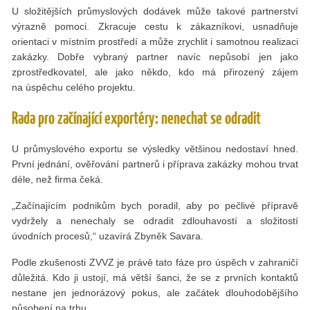
U složitějších průmyslových dodávek může takové partnerství
výrazně pomoci. Zkracuje cestu k zákazníkovi, usnadňuje
orientaci v místním prostředí a může zrychlit i samotnou realizaci
zakázky. Dobře vybraný partner navíc nepůsobí jen jako
zprostředkovatel, ale jako někdo, kdo má přirozený zájem
na úspěchu celého projektu.
Rada pro začínající exportéry: nenechat se odradit
U průmyslového exportu se výsledky většinou nedostaví hned.
První jednání, ověřování partnerů i příprava zakázky mohou trvat
déle, než firma čeká.
„Začínajícím podnikům bych poradil, aby po pečlivé přípravě
vydržely a nenechaly se odradit zdlouhavostí a složitostí
úvodních procesů,“ uzavírá Zbyněk Savara.
Podle zkušenosti ZVVZ je právě tato fáze pro úspěch v zahraničí
důležitá. Kdo ji ustojí, má větší šanci, že se z prvních kontaktů
nestane jen jednorázový pokus, ale začátek dlouhodobějšího
působení na trhu.