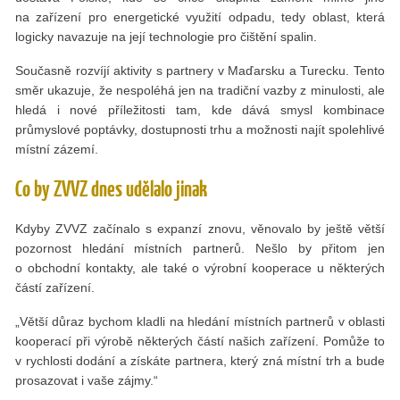
na zařízení pro energetické využití odpadu, tedy oblast, která
logicky navazuje na její technologie pro čištění spalin.
Současně rozvíjí aktivity s partnery v Maďarsku a Turecku. Tento
směr ukazuje, že nespoléhá jen na tradiční vazby z minulosti, ale
hledá i nové příležitosti tam, kde dává smysl kombinace
průmyslové poptávky, dostupnosti trhu a možnosti najít spolehlivé
místní zázemí.
Co by ZVVZ dnes udělalo jinak
Kdyby ZVVZ začínalo s expanzí znovu, věnovalo by ještě větší
pozornost hledání místních partnerů. Nešlo by přitom jen
o obchodní kontakty, ale také o výrobní kooperace u některých
částí zařízení.
„Větší důraz bychom kladli na hledání místních partnerů v oblasti
kooperací při výrobě některých částí našich zařízení. Pomůže to
v rychlosti dodání a získáte partnera, který zná místní trh a bude
prosazovat i vaše zájmy.“