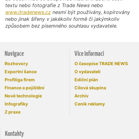
textu nebo fotografie z Trade News nebo
www.itradenews.cz
nesmí být používány, kopírovány
nebo jinak šířeny v jakékoliv formě či jakýmkoliv
způsobem bez písemného souhlasu vydavatele.
Navigace
Více informací
Rozhovory
O časopise TRADE NEWS
Exportní šance
O vydavateli
Profiliga firem
Ediční plán
Finance a pojištění
Cílová skupina
Nové technologie
Archiv
Infografiky
Ceník reklamy
Z praxe
Kontakty