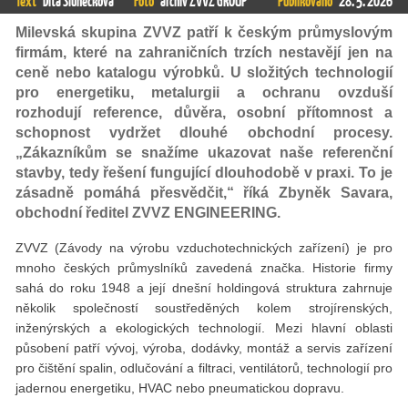
Text
Dita Slunečková
Foto
archiv ZVVZ GROUP
Publikováno
28. 5. 2026
Milevská skupina ZVVZ patří k českým průmyslovým
firmám, které na zahraničních trzích nestavějí jen na
ceně nebo katalogu výrobků. U složitých technologií
pro energetiku, metalurgii a ochranu ovzduší
rozhodují reference, důvěra, osobní přítomnost a
schopnost vydržet dlouhé obchodní procesy.
„Zákazníkům se snažíme ukazovat naše referenční
stavby, tedy řešení fungující dlouhodobě v praxi. To je
zásadně pomáhá přesvědčit,“ říká Zbyněk Savara,
obchodní ředitel ZVVZ ENGINEERING.
ZVVZ (Závody na výrobu vzduchotechnických zařízení) je pro
mnoho českých průmyslníků zavedená značka. Historie firmy
sahá do roku 1948 a její dnešní holdingová struktura zahrnuje
několik společností soustředěných kolem strojírenských,
inženýrských a ekologických technologií. Mezi hlavní oblasti
působení patří vývoj, výroba, dodávky, montáž a servis zařízení
pro čištění spalin, odlučování a filtraci, ventilátorů, technologií pro
jadernou energetiku, HVAC nebo pneumatickou dopravu.