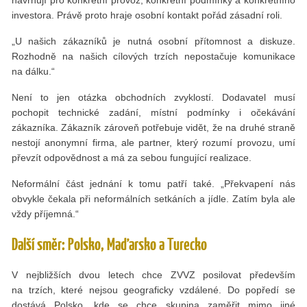
investora. Právě proto hraje osobní kontakt pořád zásadní roli.
„U našich zákazníků je nutná osobní přítomnost a diskuze.
Rozhodně na našich cílových trzích nepostačuje komunikace
na dálku.“
Není to jen otázka obchodních zvyklostí. Dodavatel musí
pochopit technické zadání, místní podmínky i očekávání
zákazníka. Zákazník zároveň potřebuje vidět, že na druhé straně
nestojí anonymní firma, ale partner, který rozumí provozu, umí
převzít odpovědnost a má za sebou fungující realizace.
Neformální část jednání k tomu patří také. „Překvapení nás
obvykle čekala při neformálních setkáních a jídle. Zatím byla ale
vždy příjemná.“
Další směr: Polsko, Maďarsko a Turecko
V nejbližších dvou letech chce ZVVZ posilovat především
na trzích, které nejsou geograficky vzdálené. Do popředí se
dostává Polsko, kde se chce skupina zaměřit mimo jiné