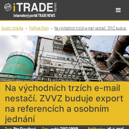
Internetový portál TRADE NEWS
Úvodní stránka
»
Profiliga firem
»
Na východních trzích e-mail nestačí. ZVVZ buduje export na referencích a osobním jednání
Na východních trzích e-mail
nestačí. ZVVZ buduje export
na referencích a osobním
jednání