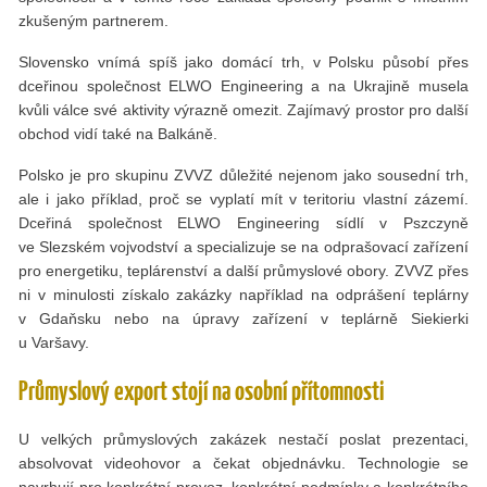
zkušeným partnerem.
Slovensko vnímá spíš jako domácí trh, v Polsku působí přes
dceřinou společnost ELWO Engineering a na Ukrajině musela
kvůli válce své aktivity výrazně omezit. Zajímavý prostor pro další
obchod vidí také na Balkáně.
Polsko je pro skupinu ZVVZ důležité nejenom jako sousední trh,
ale i jako příklad, proč se vyplatí mít v teritoriu vlastní zázemí.
Dceřiná společnost ELWO Engineering sídlí v Pszczyně
ve Slezském vojvodství a specializuje se na odprašovací zařízení
pro energetiku, teplárenství a další průmyslové obory. ZVVZ přes
ni v minulosti získalo zakázky například na odprášení teplárny
v Gdaňsku nebo na úpravy zařízení v teplárně Siekierki
u Varšavy.
Průmyslový export stojí na osobní přítomnosti
U velkých průmyslových zakázek nestačí poslat prezentaci,
absolvovat videohovor a čekat objednávku. Technologie se
navrhují pro konkrétní provoz, konkrétní podmínky a konkrétního