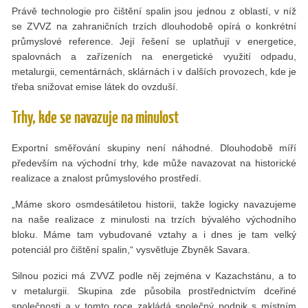
Právě technologie pro čištění spalin jsou jednou z oblastí, v níž
se ZVVZ na zahraničních trzích dlouhodobě opírá o konkrétní
průmyslové reference. Její řešení se uplatňují v energetice,
spalovnách a zařízeních na energetické využití odpadu,
metalurgii, cementárnách, sklárnách i v dalších provozech, kde je
třeba snižovat emise látek do ovzduší.
Trhy, kde se navazuje na minulost
Exportní směřování skupiny není náhodné. Dlouhodobě míří
především na východní trhy, kde může navazovat na historické
realizace a znalost průmyslového prostředí.
„Máme skoro osmdesátiletou historii, takže logicky navazujeme
na naše realizace z minulosti na trzích bývalého východního
bloku. Máme tam vybudované vztahy a i dnes je tam velký
potenciál pro čištění spalin,“ vysvětluje Zbyněk Savara.
Silnou pozici má ZVVZ podle něj zejména v Kazachstánu, a to
v metalurgii. Skupina zde působila prostřednictvím dceřiné
společnosti a v tomto roce zakládá společný podnik s místním