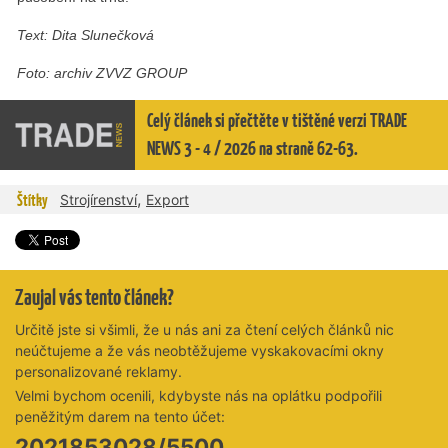
Text: Dita Slunečková
Foto: archiv ZVVZ GROUP
Celý článek si přečtěte v tištěné verzi TRADE
NEWS 3 - 4 / 2026 na straně 62-63.
,
Štítky
Strojírenství
Export
Zaujal vás tento článek?
Určitě jste si všimli, že u nás ani za čtení celých článků nic
neúčtujeme a že vás neobtěžujeme vyskakovacími okny
personalizované reklamy.
Velmi bychom ocenili, kdybyste nás na oplátku podpořili
peněžitým darem na tento účet:
2021853028/5500