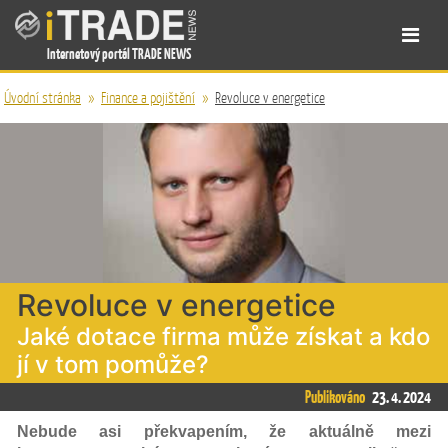
Internetový portál TRADE NEWS
Úvodní stránka
»
Finance a pojištění
»
Revoluce v energetice
Revoluce v energetice
Jaké dotace firma může získat a kdo
jí v tom pomůže?
Publikováno
23. 4. 2024
Nebude asi překvapením, že aktuálně mezi