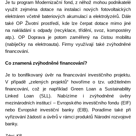
Je tu program Modernizační
fond, z
něhož mohou podnikatel
é
využít zejm
é
na dotace na instalaci nových fotovoltaický
ch
elektr
á
ren v
četně bateriových akumulací a elektrolyz
é
rů. Dále
tak
é
OP Životní prostředí, kde lze čerpat dotace mimo jin
é
na nakládání s odpady (recyklace, třídění, svoz, kompost
é
ry
atp.). OP Doprava je potom zaměřený na čistou mobilitu
(nabíječky na elektroauta). Firmy využívají tak
é
zvýhodněn
é
financování.
Co znamená zvýhodněn
é
financování
?
Je to bonifikovaný úvěr na financování investičního projektu.
V případě „zelených projektů“ hovoří
me o
tzv. udržiteln
é
m
financování
, co
ž je například Green Loan a
Sustainability
Linked Loan (SLL). Nab
ízíme i zvýhodněné úvěry
mezinárodních institucí – Evropsk
é
ho investi
čního fondu (EIF)
nebo Evropsk
é
investiční banky (EIB). Poradíme tak
é
při
vyřizování žádostí a úvěrů v rámci produktů Národní rozvojov
é
banky.
Zdroj: KB