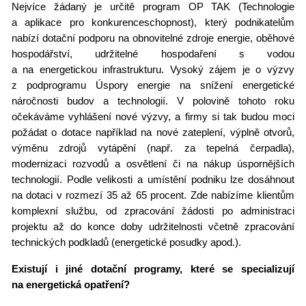
Nejvíce žádaný je určitě program OP TAK (Technologie
a aplikace pro konkurenceschopnost), který podnikatelům
nabízí
dota
ční podporu na obnoviteln
é
zdroje energie, oběhov
é
hospodářství, udržiteln
é
hospodaření s vodou
a na energetickou infrastrukturu. Vysoký zájem je o výzvy
z podprogramu Úspory energie na snížení energetick
é
náročnosti budov a technologií. V polovině tohoto roku
očekáváme vyhlášení nov
é
výzvy, a firmy si tak budou moci
požá
dat o
dotace například na nov
é
zateplení, výplně otvorů,
výměnu zdrojů vytápění (např. za tepelná čerpadla),
modernizaci rozvodů a osvětlení či na nákup úspornějších
technologií. Podle velikosti a umístění podniku lze dosáhnout
na dotaci v rozmezí 35 až 65 procent. Zde nabízíme klientů
m
komplexn
í
slu
žbu, od zpracování žádosti po administraci
projektu až do konce doby udržitelnosti včetně zpracování
technických podkladů (energetick
é
posudky apod.).
Existují i jin
é
dota
ční programy, kter
é
se specializují
na energetická opatření
?