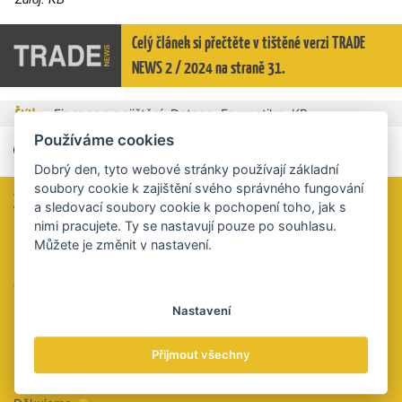
Celý článek si přečtěte v tištěné verzi TRADE
NEWS 2 / 2024 na straně 31.
,
,
,
Štítky
Finance a pojištění
Dotace
Energetika
KB
Používáme cookies
Dobrý den, tyto webové stránky používají základní
soubory cookie k zajištění svého správného fungování
Zaujal vás tento článek?
a sledovací soubory cookie k pochopení toho, jak s
nimi pracujete. Ty se nastavují pouze po souhlasu.
Určitě jste si všimli, že u nás ani za čtení celých článků nic
Můžete je změnit v nastavení.
neúčtujeme a že vás neobtěžujeme vyskakovacími okny
personalizované reklamy.
Velmi bychom ocenili, kdybyste nás na oplátku podpořili
peněžitým darem na tento účet:
Nastavení
2021853028/5500
Přijmout všechny
QR kód obsahuje údaje k platbě. Výše částky je na vás,
budeme si vážit všech darovaných plateb.