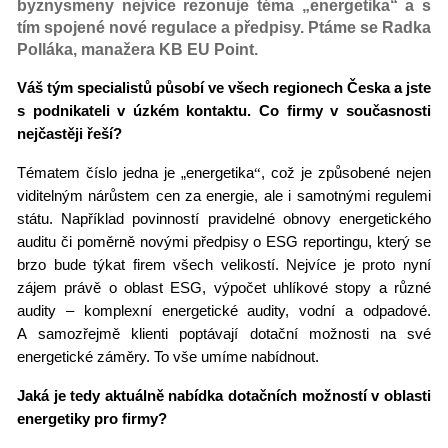
byznysmeny nejvíce rezonuje téma „energetika“ a s
tím spojené nové regulace a předpisy. Ptáme se Radka
Polláka, manažera KB EU Point.
Váš tý
m specialist
ů pů
sob
í ve všech regionech Česka a jste
s podnikateli v úzk
é
m kontaktu. Co firmy v současnosti
nejčastěji řeší
?
T
é
matem číslo jedna je „energetika
“
, co
ž je způsoben
é
nejen
viditelným nárůstem cen za energie, ale i samotnými regulemi
státu. Například povinností pravideln
é
obnovy energetick
é
ho
auditu či poměrně nový
mi p
ředpisy o ESG reportingu, který se
brzo bude týkat firem všech velikostí. Nejvíce je proto nyní
zájem právě o oblast ESG, výpočet uhlíkov
é
stopy a různ
é
audity
–
komplexn
í energetick
é
audity, vodní a odpadov
é
.
A samozřejmě
klienti popt
ávají
dota
ční možnosti na sv
é
energetick
é
záměry. To vš
e um
íme nabídnout.
Jaká je tedy aktuálně nabídka dotačních možností v oblasti
energetiky pro firmy?